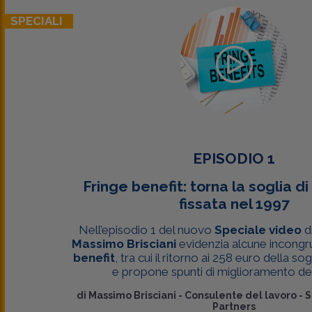
SPECIALI
EPISODIO 1
Fringe benefit: torna la soglia d
fissata nel 1997
Nell’episodio 1 del nuovo
Speciale video
d
Massimo Brisciani
evidenzia alcune incongr
benefit
, tra cui il ritorno ai 258 euro della so
e propone spunti di miglioramento dell’
di
Massimo Brisciani
-
Consulente del lavoro - S
Partners