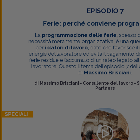
EPISODIO 7
Ferie: perché conviene progr
La
programmazione delle ferie
, spesso 
necessità meramente organizzativa, è una que
per i
datori di lavoro
, dato che favorisce i
energie del lavoratore ed evita il pagamento dei
ferie residue e l’accumulo di un rateo legato al
lavoratore. Questo il tema dell'episodio 7 del
di
Massimo Brisciani.
di
Massimo Brisciani
-
Consulente del lavoro - S
Partners
SPECIALI