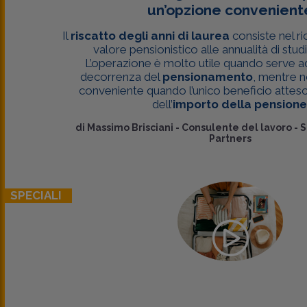
un’opzione convenient
Il
riscatto degli anni di laurea
consiste nel r
valore pensionistico alle annualità di studi 
L’operazione è molto utile quando serve ad
decorrenza del
pensionamento
, mentre n
conveniente quando l’unico beneficio atteso
dell’
importo della pensione
di
Massimo Brisciani
-
Consulente del lavoro - S
Partners
SPECIALI