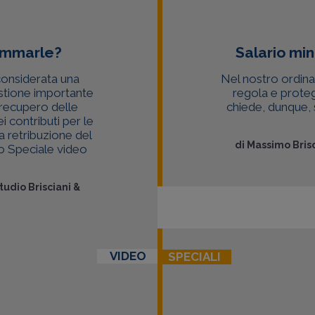
ammarle?
Salario min
considerata una
Nel nostro ordin
stione importante
regola e protegg
l recupero delle
chiede, dunque,
 contributi per le
la retribuzione del
di
Massimo Brisc
lo Speciale video
tudio Brisciani &
VIDEO
SPECIALI