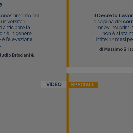
e
iconoscimento del
Il
Decreto Lavo
universitari.
disciplina del
con
 anticipare la
rinnovi nei prim
on è in genere
non è stata m
 è l’elevazione
limite: 12 mesi p
.
di
Massimo Brisc
tudio Brisciani &
VIDEO
SPECIALI