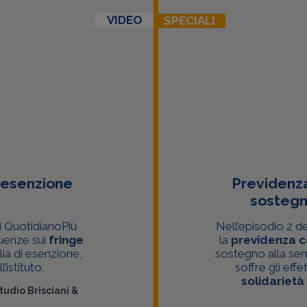
VIDEO
SPECIALI
i esenzione
Previdenz
sostegn
i QuotidianoPiù
Nell’episodio 2 d
uenze sui
fringe
la
previdenza 
glia di esenzione,
sostegno alla se
istituto.
soffre gli effe
solidarietà
tudio Brisciani &