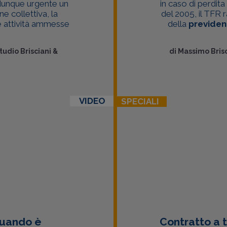
 dunque urgente un
in caso di perdit
 collettiva, la
del 2005, il TFR 
e attività ammesse
della
previde
tudio Brisciani &
di
Massimo Brisc
VIDEO
SPECIALI
 quando è
Contratto a t