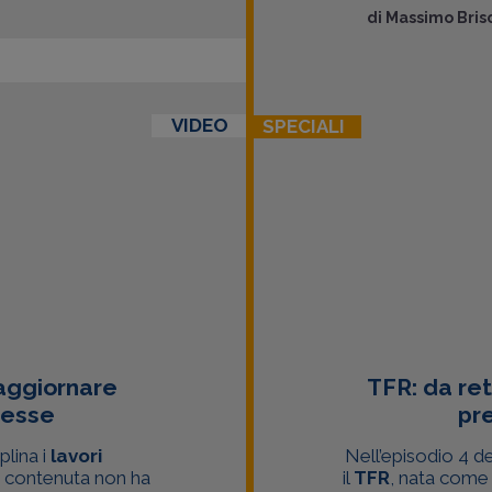
di
Massimo Brisc
VIDEO
SPECIALI
 aggiornare
TFR: da ret
messe
pr
lina i
lavori
Nell’episodio 4 d
ri contenuta non ha
il
TFR
, nata come 