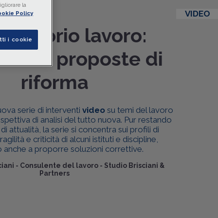
gliorare la
VIDEO
okie Policy
rvatorio lavoro:
tti i cookie
sioni e proposte di
riforma
uova serie di interventi
video
su temi del lavoro
pettiva di analisi del tutto nuova. Pur restando
 attualità, la serie si concentra sui profili di
ragilità e criticità di alcuni istituti e discipline,
anche a proporre soluzioni correttive.
iani
-
Consulente del lavoro - Studio Brisciani &
Partners