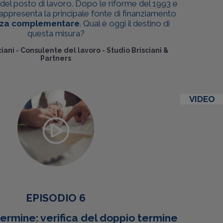
a del posto di lavoro. Dopo le riforme del 1993 e
rappresenta la principale fonte di finanziamento
nza complementare
. Qual è oggi il destino di
questa misura?
iani
-
Consulente del lavoro - Studio Brisciani &
Partners
VIDEO
EPISODIO 6
ermine: verifica del doppio termine