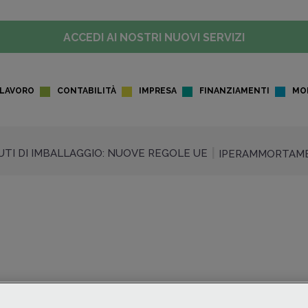
ACCEDI AI NOSTRI NUOVI SERVIZI
LAVORO
CONTABILITÀ
IMPRESA
FINANZIAMENTI
MO
IUTI DI IMBALLAGGIO: NUOVE REGOLE UE
IPERAMMORTAME