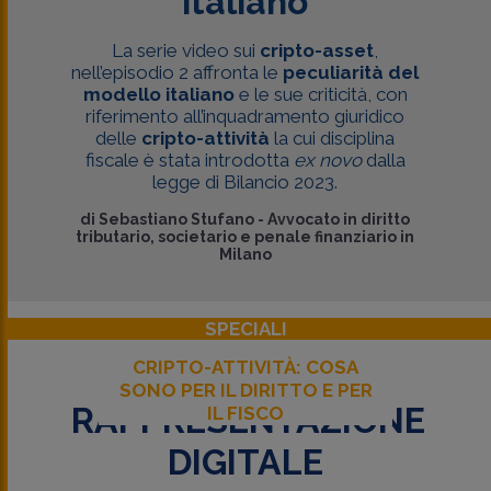
italiano
La serie video sui
cripto-asset
,
nell’episodio 2 affronta le
peculiarità del
modello italiano
e le sue criticità, con
riferimento all’inquadramento giuridico
delle
cripto-attività
la cui disciplina
fiscale è stata introdotta
ex novo
dalla
legge di Bilancio 2023.
di
Sebastiano Stufano
-
Avvocato in diritto
tributario, societario e penale finanziario in
Milano
SPECIALI
CRIPTO-ATTIVITÀ: COSA
SONO PER IL DIRITTO E PER
RAPPRESENTAZIONE
IL FISCO
DIGITALE