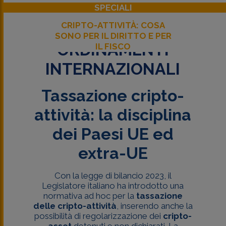
SPECIALI
CRIPTO-ATTIVITÀ: COSA
SONO PER IL DIRITTO E PER
ORDINAMENTI
IL FISCO
INTERNAZIONALI
Tassazione cripto-
attività: la disciplina
dei Paesi UE ed
extra-UE
Con la legge di bilancio 2023, il
Legislatore italiano ha introdotto una
normativa ad hoc per la
tassazione
delle cripto-attività
, inserendo anche la
possibilità di regolarizzazione dei
cripto-
asset
detenuti e non dichiarati. La