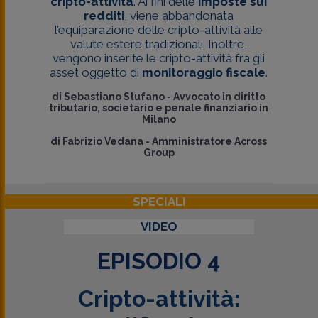
cripto-attività
. Ai fini delle
imposte sui
redditi
, viene abbandonata
l’equiparazione delle cripto-attività alle
valute estere tradizionali. Inoltre,
vengono inserite le cripto-attività fra gli
asset oggetto di
monitoraggio fiscale
.
di
Sebastiano Stufano
-
Avvocato in diritto
tributario, societario e penale finanziario in
Milano
di
Fabrizio Vedana
-
Amministratore Across
Group
SPECIALI
VIDEO
EPISODIO 4
Cripto-attività: