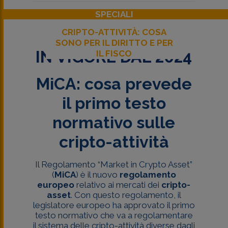
SPECIALI
CRIPTO-ATTIVITÀ: COSA
SONO PER IL DIRITTO E PER
IN VIGORE DAL 2024
IL FISCO
MiCA: cosa prevede
il primo testo
normativo sulle
cripto-attività
Il Regolamento “Market in Crypto Asset”
(
MiCA
) è il nuovo
regolamento
europeo
relativo ai mercati dei
cripto-
asset
. Con questo regolamento, il
legislatore europeo ha approvato il primo
testo normativo che va a regolamentare
il sistema delle cripto-attività diverse dagli