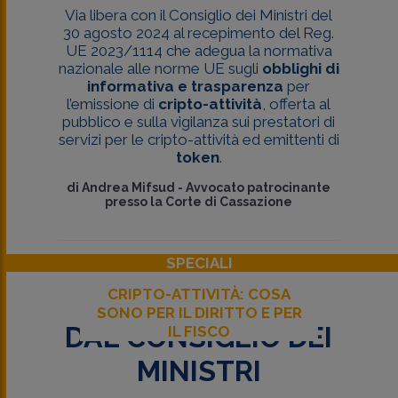
Via libera con il Consiglio dei Ministri del
30 agosto 2024 al recepimento del Reg.
UE 2023/1114 che adegua la normativa
nazionale alle norme UE sugli
obblighi di
informativa e trasparenza
per
l’emissione di
cripto-attività
, offerta al
pubblico e sulla vigilanza sui prestatori di
servizi per le cripto-attività ed emittenti di
token
.
di
Andrea Mifsud
-
Avvocato patrocinante
presso la Corte di Cassazione
SPECIALI
CRIPTO-ATTIVITÀ: COSA
SONO PER IL DIRITTO E PER
DAL CONSIGLIO DEI
IL FISCO
MINISTRI