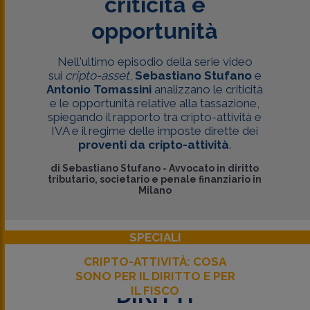
criticità e
opportunità
Nell'ultimo episodio della serie video
sui
cripto-asset
,
Sebastiano Stufano
e
Antonio Tomassini
analizzano le criticità
e le opportunità relative alla tassazione,
spiegando il rapporto tra cripto-attività e
IVA e il regime delle imposte dirette dei
proventi da cripto-attività
.
di
Sebastiano Stufano
-
Avvocato in diritto
tributario, societario e penale finanziario in
Milano
SPECIALI
CRIPTO-ATTIVITÀ: COSA
SONO PER IL DIRITTO E PER
DIRITTI
IL FISCO