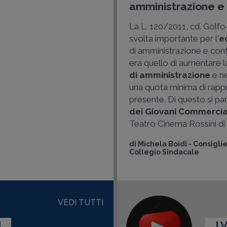
amministrazione e c
La L. 120/2011, cd. Golf
svolta importante per l'
e
di amministrazione e contr
era quello di aumentare 
di amministrazione
e n
una quota minima di rapp
presente. Di questo si par
dei Giovani Commercia
Teatro Cinema Rossini di
di
Michela Boidi
-
Consigli
Collegio Sindacale
VEDI TUTTI
I
I 