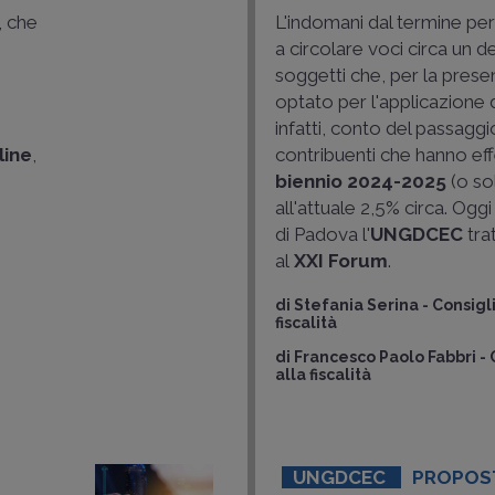
, che
L'indomani dal termine per
a circolare voci circa un d
n
soggetti che, per la prese
optato per l'applicazione de
infatti, conto del passaggi
line
,
contribuenti che hanno eff
biennio 2024-2025
(o so
all'attuale 2,5% circa. Oggi
di Padova l'
UNGDCEC
tra
al
XXI Forum
.
di
Stefania Serina
-
Consigl
fiscalità
di
Francesco Paolo Fabbri
-
alla fiscalità
UNGDCEC
PROPOST