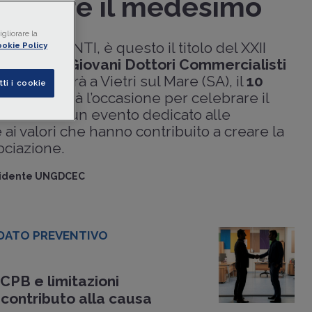
sempre il medesimo
gliorare la
cambiaMENTI, è questo il titolo del XXII
okie Policy
azionale Giovani Dottori Commercialisti
li
che si terrà a Vietri sul Mare (SA), il
10
tti i cookie
ia Hotel. Sarà l’occasione per celebrare il
rsario
con un evento dedicato alle
 ai valori che hanno contribuito a creare la
ociazione.
sidente UNGDCEC
ATO PREVENTIVO
CPB e limitazioni
 contributo alla causa