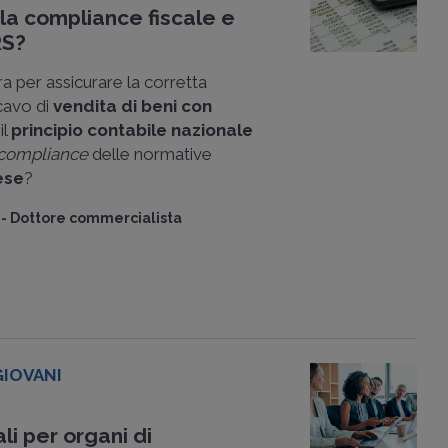
 la compliance fiscale e
RS?
a per assicurare la corretta
cavo di
vendita di beni con
il
principio contabile nazionale
compliance
delle normative
ese
?
-
Dottore commercialista
IOVANI
i per organi di