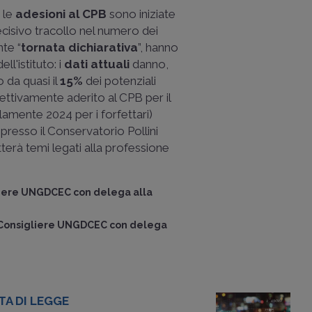
 le
adesioni al CPB
sono iniziate
ecisivo tracollo nel numero dei
nte “
tornata dichiarativa
”, hanno
ll'istituto: i
dati attuali
danno,
o da quasi il
15%
dei potenziali
ettivamente aderito al CPB per il
lamente 2024 per i forfettari)
 presso il Conservatorio Pollini
tterà temi legati alla professione
iere UNGDCEC con delega alla
Consigliere UNGDCEC con delega
A DI LEGGE