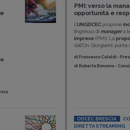
PMI: verso la mana
ie
opportunità e resp
L’
UNGDCEC
propone
inc
l’ingresso di
manager
a 
imprese
(PMI). La
propo
dall’On. Giorgianni, punta
di
Francesco Cataldi
-
Pre
re
,
di
Roberto Bonomo
-
Consi
enza
ODCEC BRESCIA
CO
DIRETTA STREAMING