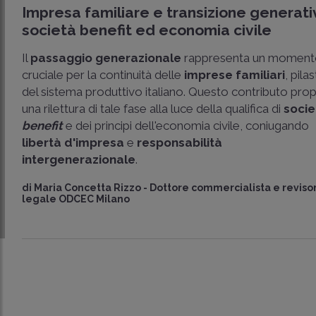
Impresa familiare e transizione generati
società benefit ed economia civile
Il
passaggio generazionale
rappresenta un momen
cruciale per la continuità delle
imprese familiari
, pila
del sistema produttivo italiano. Questo contributo pr
una rilettura di tale fase alla luce della qualifica di
socie
benefit
e dei principi dell'economia civile, coniugando
libertà d'impresa
e
responsabilità
intergenerazionale
.
di
Maria Concetta Rizzo
-
Dottore commercialista e reviso
legale ODCEC Milano