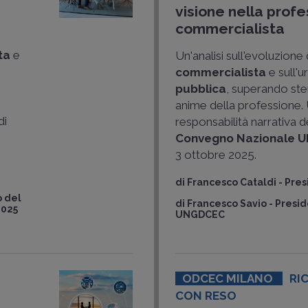
visione nella profe
commercialista
ta
e
Un'analisi sull'evoluzione 
commercialista
e sull'u
pubblica
, superando ste
anime della professione. U
di
responsabilità narrativa de
e
Convegno Nazionale 
3 ottobre 2025.
di
Francesco Cataldi
-
Pre
 del
di
Francesco Savio
-
Presid
2025
UNGDCEC
ODCEC MILANO
RIC
CON RESO