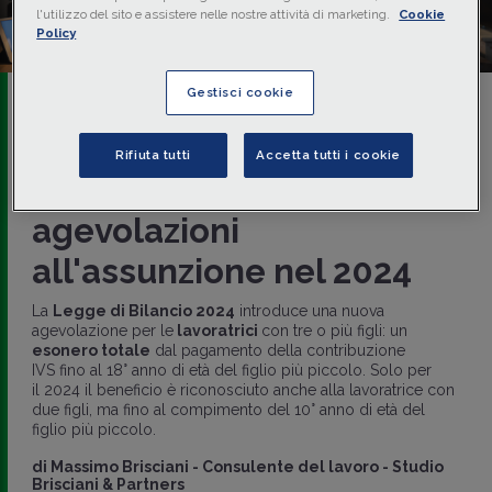
l'utilizzo del sito e assistere nelle nostre attività di marketing.
Cookie
Policy
Gestisci cookie
Martedì 09/01/2024 • 06:00
SPECIALI
EPISODIO 10
Rifiuta tutti
Accetta tutti i cookie
Lavoratrici madri: le
agevolazioni
all'assunzione nel 2024
La
Legge di Bilancio 2024
introduce una nuova
agevolazione per le
lavoratrici
con tre o più figli: un
esonero totale
dal pagamento della contribuzione
IVS fino al 18° anno di età del figlio più piccolo. Solo per
il 2024 il beneficio è riconosciuto anche alla lavoratrice con
due figli, ma fino al compimento del 10° anno di età del
figlio più piccolo.
di
Massimo Brisciani
-
Consulente del lavoro - Studio
Brisciani & Partners