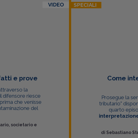
VIDEO
SPECIALI
atti e prove
Come inte
attraverso la
 il difensore riesce
Prosegue la ser
a prima che venisse
tributario" dispo
ontaminazione del
quarto episo
interpretazion
tario, societario e
di
Sebastiano St