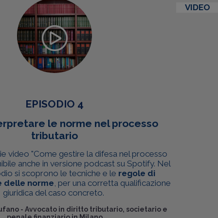
VIDEO
EPISODIO 4
rpretare le norme nel processo
tributario
ie video "Come gestire la difesa nel processo
nibile anche in versione podcast su Spotify. Nel
dio si scoprono le tecniche e le
regole di
e delle norme
, per una corretta qualificazione
giuridica del caso concreto.
ufano
-
Avvocato in diritto tributario, societario e
penale finanziario in Milano