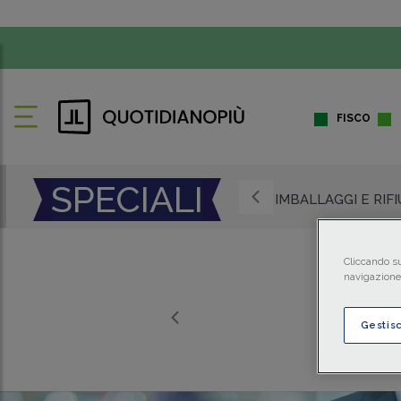
FISCO
SPECIALI
IMBALLAGGI E RIF
Cliccando su
navigazione 
Gestis