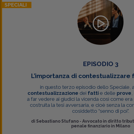
SPECIALI
EPISODIO 3
L’importanza di contestualizzare f
in questo terzo episodio dello Speciale, 
contestualizzazione
dei
fatti
e delle
prove
,
a far vedere ai giudici la vicenda così come er
costruita la tesi avversaria, e cioè senza la c
cosiddetto “senno di poi”.
di
Sebastiano Stufano
-
Avvocato in diritto tribu
penale finanziario in Milano