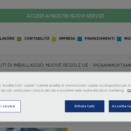
ACCEDI AI NOSTRI NUOVI SERVIZI
LAVORO
CONTABILITÀ
IMPRESA
FINANZIAMENTI
MO
IUTI DI IMBALLAGGIO: NUOVE REGOLE UE
IPERAMMORTAME
 “Accetta tutti i cookie”, l'utente accetta di memorizzare i cookie sul dispositivo per mi
del sito, analizzare l'utilizzo del sito e assistere nelle nostre attività di marketing.
Co
ci cookie
Rifiuta tutti
Accetta tu