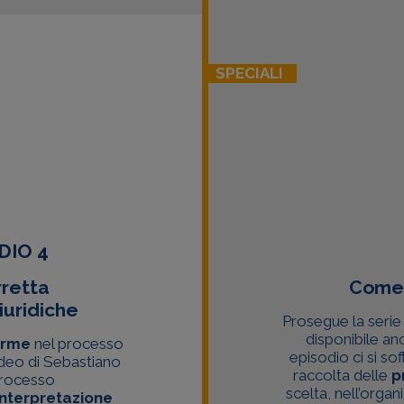
SPECIALI
DIO 4
rretta
Come 
iuridiche
Prosegue la serie 
disponibile an
orme
nel processo
episodio ci si so
video di Sebastiano
raccolta delle
p
processo
scelta, nell’orga
interpretazione