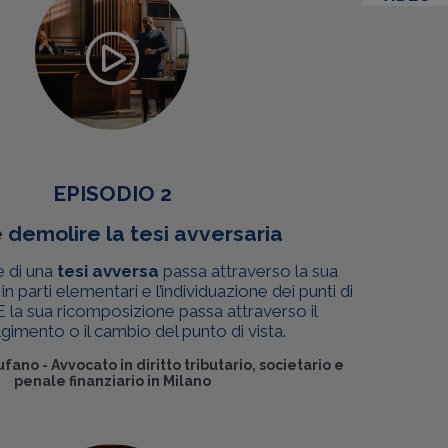
EPISODIO 2
demolire la tesi avversaria
 di una
tesi avversa
passa attraverso la sua
e
in parti elementari e l’individuazione dei punti di
 la sua ricomposizione passa attraverso il
imento o il cambio del punto di vista.
ufano
-
Avvocato in diritto tributario, societario e
penale finanziario in Milano