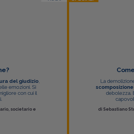
one?
Come 
ura del giudizio
,
La demolizione
delle emozioni. Si
scomposizion
gliore con cui il
debolezza. E
.
capovolg
tario, societario e
di
Sebastiano St