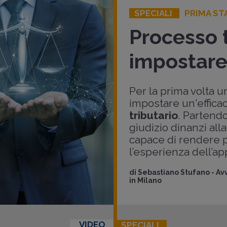
SPECIALI
PRIMA ST
Processo 
impostare 
Per la prima volta 
impostare un'effica
tributario
. Partendo
giudizio dinanzi al
capace di rendere p
l’esperienza dell’a
di
Sebastiano Stufano
-
Avv
in Milano
VIDEO
SPECIALI