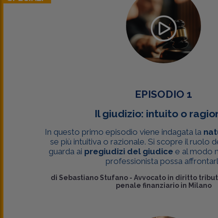
EPISODIO 1
Il giudizio: intuito o ragi
In questo primo episodio viene indagata la
nat
se più intuitiva o razionale. Si scopre il ruolo 
guarda ai
pregiudizi del giudice
e al modo mi
professionista possa affrontarli
di
Sebastiano Stufano
-
Avvocato in diritto tribu
penale finanziario in Milano