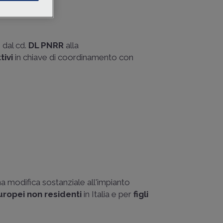
e dal cd.
DL PNRR
alla
tivi
in chiave di coordinamento con
 modifica sostanziale all'impianto
uropei
non residenti
in Italia e per
figli