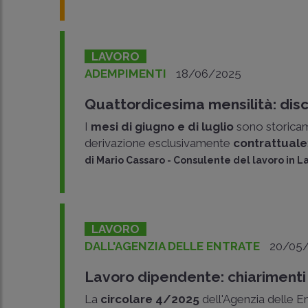
LAVORO
ADEMPIMENTI
18/06/2025
Quattordicesima mensilità: disci
I
mesi di giugno e di luglio
sono storicam
derivazione esclusivamente
contrattuale
di
Mario Cassaro
-
Consulente del lavoro in L
LAVORO
DALL'AGENZIA DELLE ENTRATE
20/05
Lavoro dipendente: chiarimenti 
La
circolare 4/2025
dell'Agenzia delle En