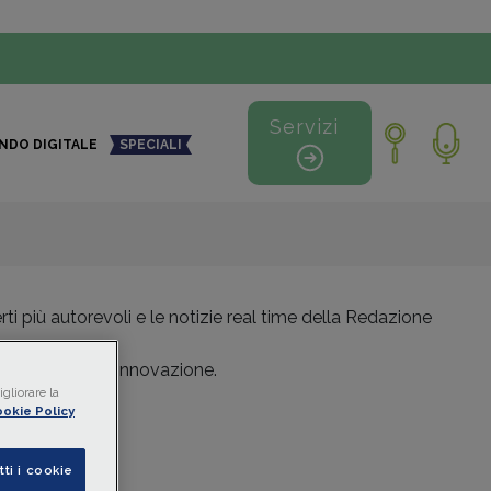
Servizi
NDO DIGITALE
SPECIALI
ti più autorevoli e le notizie real time della Redazione
, le aziende e l'innovazione.
gliorare la
okie Policy
tti i cookie