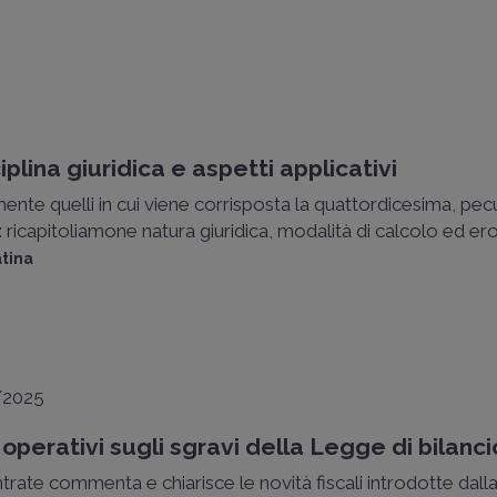
plina giuridica e aspetti applicativi
ente quelli in cui viene corrisposta la quattordicesima, pec
: ricapitoliamone natura giuridica, modalità di calcolo ed erog
atina
/2025
operativi sugli sgravi della Legge di bilanc
trate commenta e chiarisce le novità fiscali introdotte dall