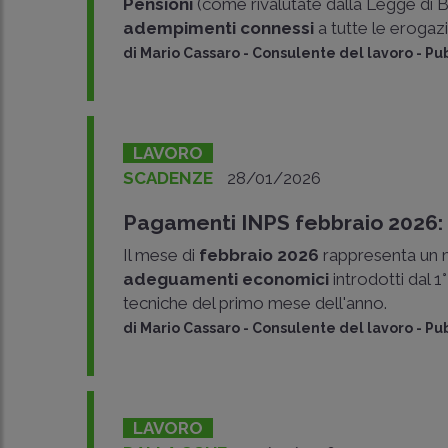
Pensioni
(come rivalutate dalla Legge di B
adempimenti connessi
a tutte le eroga
di
Mario Cassaro
-
Consulente del lavoro - Pub
LAVORO
SCADENZE
28/01/2026
Pagamenti INPS febbraio 2026: 
Il mese di
febbraio 2026
rappresenta un m
adeguamenti economici
introdotti dal 1
tecniche del primo mese dell'anno.
di
Mario Cassaro
-
Consulente del lavoro - Pub
LAVORO