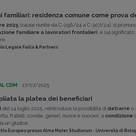
oni familiari: residenza comune come prova 
re 2025
(cause riunite da C-296/24 a C-307/24), si pronunci
zione familiare a lavoratori frontalieri
, e sul significat
re.
dio Legale Failla & Partners
AL CDM
17/07/2025
pliata la platea dei beneficiari
M
del 14 luglio 2025, reintroduce la possibilità di
detrarre
o
etta, fratelli, sorelle, generi, nuore e suoceri, a
condizione
c
da un giudice.
iritto Europeo presso Alma Mater Studiorum - Università di Bol