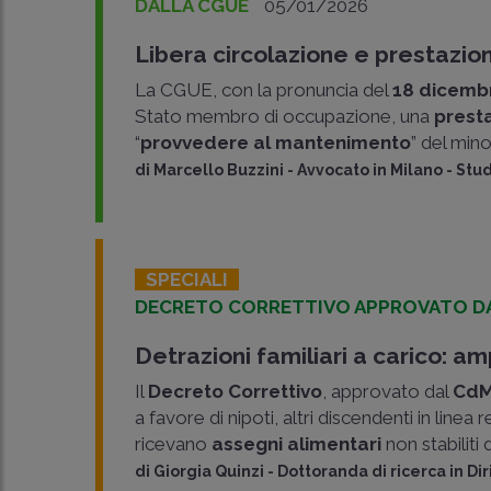
DALLA CGUE
05/01/2026
Libera circolazione e prestazi
La CGUE, con la pronuncia del
18 dicemb
Stato membro di occupazione, una
presta
“
provvedere al mantenimento
” del mino
di
Marcello Buzzini
-
Avvocato in Milano - Stu
SPECIALI
DECRETO CORRETTIVO APPROVATO D
Detrazioni familiari a carico: am
Il
Decreto Correttivo
, approvato dal
Cd
a favore di nipoti, altri discendenti in linea r
ricevano
assegni alimentari
non stabiliti 
di
Giorgia Quinzi
-
Dottoranda di ricerca in D