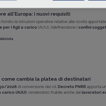
e all'Europa: i nuovi requisiti
 fornito le istruzioni operative relative alle novità apportat
per i figli a carico
(AUU), ridefinendone i
confini sogget
blicista
 come cambia la platea di destinatari
 50/2026
di conversione del cd.
Decreto PNRR
apporta una
a carico (AUU)
, rendendolo fruibile anche dai
lavoratori e