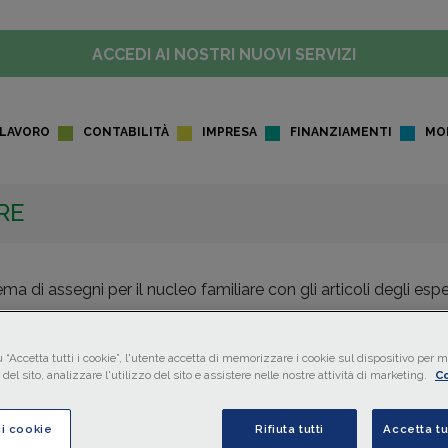
ACCEDI AI NOSTRI NUOVI SERVIZI
LAVORO
CONTABILITÀ
IMPRESA
FINANZIAMENTI
MO
RE
 di assegni per il nucleo familiare con gli articoli degli esper
e le novità per i professionisti fiscali, i consulenti del lavoro
 “Accetta tutti i cookie”, l'utente accetta di memorizzare i cookie sul dispositivo per mi
del sito, analizzare l'utilizzo del sito e assistere nelle nostre attività di marketing.
Co
ci cookie
Rifiuta tutti
Accetta tu