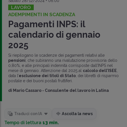
Sabato 28/12/2024 • 06:00
LAVORO
ADEMPIMENTI IN SCADENZA
Pagamenti INPS: il
calendario di gennaio
2025
Si riepilogano le scadenze dei pagamenti relativi alle
pensioni
, che subiranno una rivalutazione provvisoria dello
0,80%, e alle principali indennità corrisposte dall’INPS nel
mese di gennaio. Attenzione dal 2025 al
calcolo dell’ISEE
,
data l’
esclusione dei titoli di Stato
, dei libretti di risparmio
postale e dei buoni postali fruttiferi.
di
Mario Cassaro
-
Consulente del lavoro in Latina
Traduci con IA
Ascolta la news
Tempo di lettura
13 min.