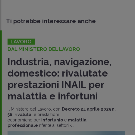
Ti potrebbe interessare anche
LAVORO
DALL'INPS
Massimali di
contribuzione: rivalutati i
valori per l’anno 2025
L’
INPS
, con
Circ. 30 gennaio 2025 n. 26
, determina, per il
2025
, i
valori dei massimali contributivi
e aggiorna gli
altri
valori
per il calcolo di t..