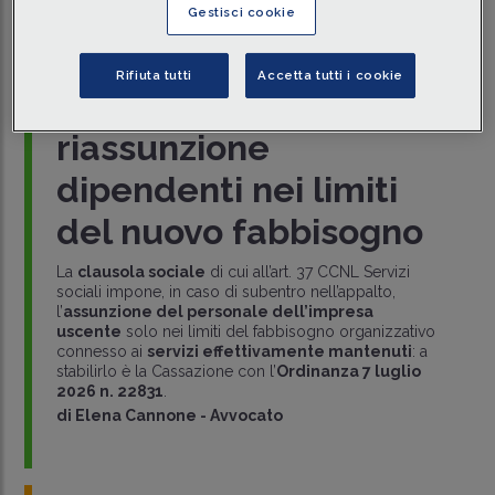
LAVORO
Gestisci cookie
DALLA CASSAZIONE
25/07/2026
Rifiuta tutti
Accetta tutti i cookie
Subentro nell'appalto:
riassunzione
dipendenti nei limiti
del nuovo fabbisogno
La
clausola sociale
di cui all’art. 37 CCNL Servizi
sociali impone, in caso di subentro nell’appalto,
l’
assunzione del personale dell’impresa
uscente
solo nei limiti del fabbisogno organizzativo
connesso ai
servizi effettivamente mantenuti
: a
stabilirlo è la Cassazione con l’
Ordinanza 7 luglio
2026 n. 22831
.
di
Elena Cannone
-
Avvocato