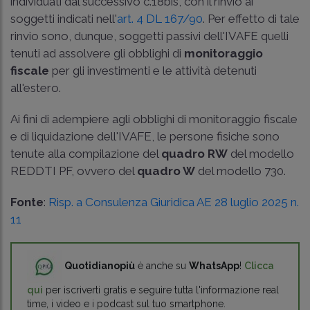
individuati dal successivo c.18bis, con il rinvio ai
soggetti indicati nell'
art. 4 DL 167/90
. Per effetto di tale
rinvio sono, dunque, soggetti passivi dell'IVAFE quelli
tenuti ad assolvere gli obblighi di
monitoraggio
fiscale
per gli investimenti e le attività detenuti
all'estero.
Ai fini di adempiere agli obblighi di monitoraggio fiscale
e di liquidazione dell'IVAFE, le persone fisiche sono
tenute alla compilazione del
quadro RW
del modello
REDDTI PF, ovvero del
quadro W
del modello 730.
Fonte
:
Risp. a Consulenza Giuridica AE 28 luglio 2025 n.
11
Quotidianopiù
è anche su
WhatsApp
!
Clicca
qui
per iscriverti gratis e seguire tutta l'informazione real
time, i video e i podcast sul tuo smartphone.