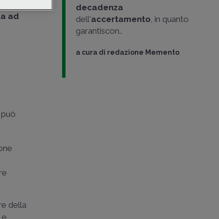
 merito si è
decadenza
ta ad
dell'
accertamento
, in quanto
garantiscon..
a cura di
redazione Memento
i
può
ione
re
re della
, e