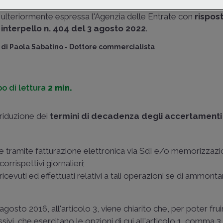
di
tracciabilità
di cui all'articolo 3 del D.lgs. n. 127/2015. In
ulteriormente espressa l'Agenzia delle Entrate con
rispos
interpello n. 404 del 3 agosto 2022
.
di
Paola Sabatino
-
Dottore commercialista
o di lettura
2 min.
a riduzione dei
termini di decadenza degli accertament
 tramite fatturazione elettronica via SdI e/o memorizzaz
orrispettivi giornalieri;
ricevuti ed effettuati relativi a tali operazioni se di ammonta
sto 2016, all'articolo 3, viene chiarito che, per poter frui
sivi, che esercitano le opzioni di cui all'articolo 1, comma 3