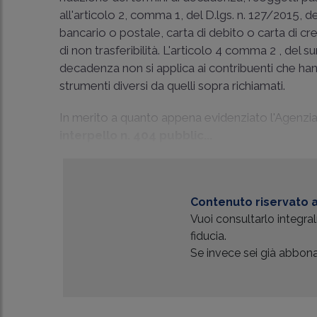
all'articolo 2, comma 1, del D.lgs. n. 127/2015, d
bancario o postale, carta di debito o carta di c
di non trasferibilità. L'articolo 4 comma 2 , del
decadenza non si applica ai contribuenti che h
strumenti diversi da quelli sopra richiamati.
In merito a quanto appena evidenziato l'Agenzia
interpello n. 404 pubblic...
Contenuto riservato a
Vuoi consultarlo integr
fiducia.
Se invece sei già abbonat