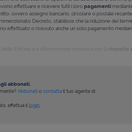
evono effettuare e ricevere tutti i loro
pagamenti
mediante
redito, ovvero assegno bancario, circolare o postale recante
 summenzionato Decreto, stabilisce che la riduzione dei termin
anno effettuato o ricevuto anche un solo pagamento median
 delle Entrate si è ulteriormente espressa con la
risposta 
gli abbonati.
almente?
Abbonati
o
contatta
il tuo agente di
o, effettua il
login.