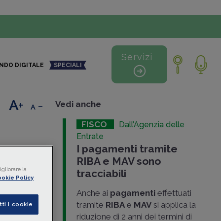
Servizi
NDO DIGITALE
SPECIALI
+
-
Vedi anche
FISCO
Dall’Agenzia delle
Entrate
I pagamenti tramite
RIBA e MAV sono
gliorare la
tracciabili
okie Policy
bancaria
Anche ai
pagamenti
effettuati
parti e del
tramite
RIBA
e
MAV
si applica la
tti i cookie
e i criteri
riduzione di 2 anni dei termini di