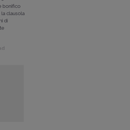
 bonifico
 la clausola
i di
te
ad