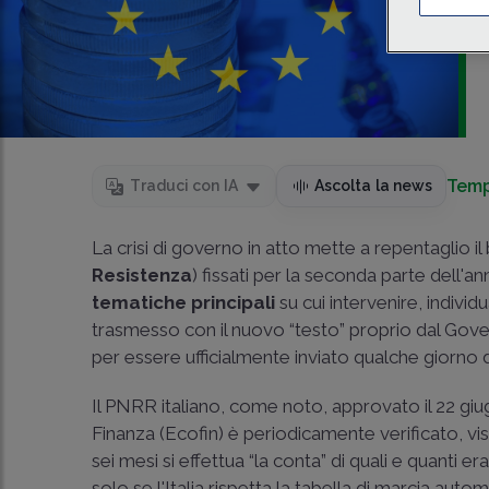
Temp
Traduci con IA
Ascolta la news
La crisi di governo in atto mette a repentaglio il
Resistenza
) fissati per la seconda parte dell'a
tematiche principali
su cui intervenire, indivi
trasmesso con il nuovo “testo” proprio dal Govern
per essere ufficialmente inviato qualche giorn
Il PNRR italiano, come noto, approvato il 22 gi
Finanza (Ecofin) è periodicamente verificato, vi
sei mesi si effettua “la conta” di quali e quanti e
solo se l'Italia rispetta la tabella di marcia aut