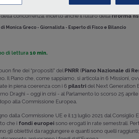
prefissati al 31 dicembre 2022 per ricevere i
fondi europe
L’Italia ha raggiunto t
In panchina le
riforme della giustizia penale
e
civile
, il 
traguardi e obiettivi 
della concorrenza. Incerto anche il futuro della
riforma fi
Piano Nazionale di 
di
Monica Greco
-
Giornalista - Esperto di Fisco e Bilancio
Resilienza per il p
2022. Sanità, scuola
amministrazione, app
o di lettura
10 min.
di
Monica Greco
-
Gio
 buon fine dei “propositi” del
PNRR
(
Piano Nazionale di Res
nno. Il Piano che, come sappiamo, si articola in 6 Missioni, o
duate in piena coerenza con i 6
pilastri
del Next Generation 
o Draghi – oggi in crisi - al Parlamento lo scorso 25 aprile
o dopo alla Commissione Europea.
ugno dalla Commissione UE e il 13 luglio 2021 dal Consiglio
sto che i
fondi europei
sono erogati in rate semestrali. Per
rano gli obiettivi da raggiungere e quanti sono quelli raggiunti
omaticamente arriveranno i fondi dall'Europa.