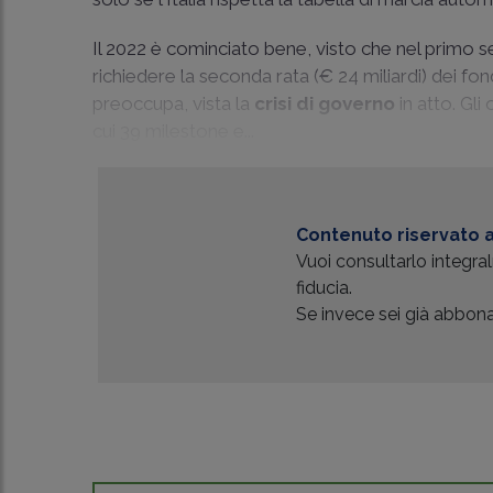
Il 2022 è cominciato bene, visto che nel primo sem
richiedere la seconda rata (€ 24 miliardi) dei 
preoccupa, vista la
crisi di governo
in atto. Gl
cui 39 milestone e...
Contenuto riservato a
Vuoi consultarlo integr
fiducia.
Se invece sei già abbonat