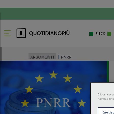
FISCO
ARGOMENTI
PNRR
Cliccando su
navigazione 
Gestis