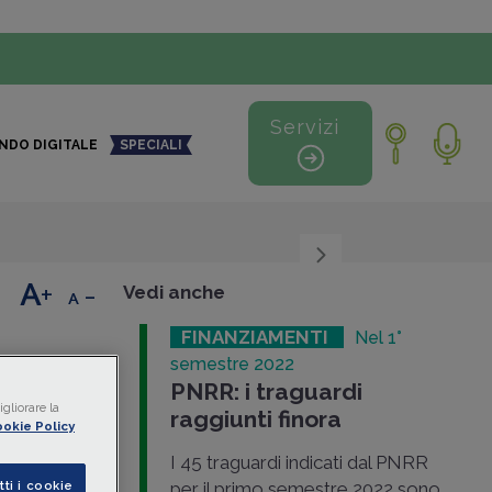
Servizi
NDO DIGITALE
SPECIALI
+
-
Vedi anche
FINANZIAMENTI
Nel 1°
Nel 1°
semestre 2022
el PNRR
PNRR: i traguardi
gliorare la
a la
raggiunti finora
okie Policy
a in questi
a seconda
I 45 traguardi indicati dal PNRR
ardi
tti i cookie
per il primo semestre 2022 sono