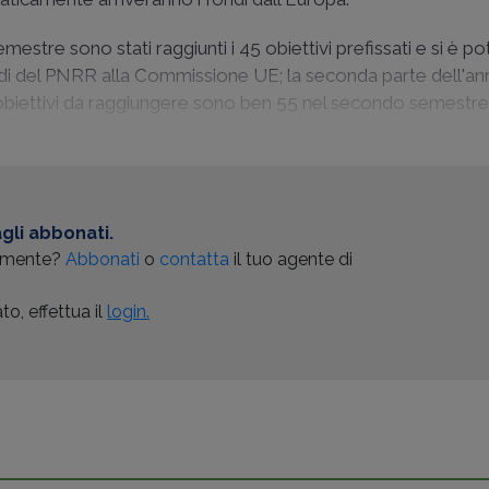
estre sono stati raggiunti i 45 obiettivi prefissati e si è p
fondi del PNRR alla Commissione UE; la seconda parte dell'a
i obiettivi da raggiungere sono ben 55 nel secondo semestre
gli abbonati.
almente?
Abbonati
o
contatta
il tuo agente di
o, effettua il
login.