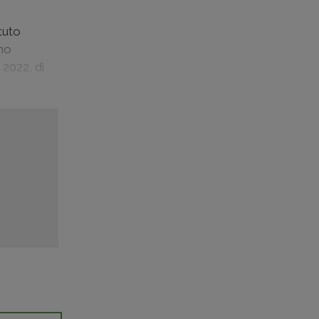
otuto
nno
 2022, di