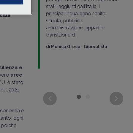
i
sono 55.
stati raggiunti dall’Italia. I
utti i 45
ddl
principali riguardano sanità,
indicati dal
scale
.
scuola, pubblica
Ripresa e
amministrazione, appalti e
rimo semestre
transizione d..
, pubblica
al..
di
Monica Greco
-
Giornalista
rnalista
ilienza e
vvero
aree
EU, è stato
 del 2021,
 Economia e
tanto, ogni
; poiché