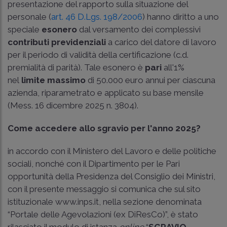
presentazione del rapporto sulla situazione del
personale (
art. 46 D.Lgs. 198/2006
) hanno diritto a uno
speciale
esonero
dal versamento dei complessivi
contributi previdenziali
a carico del datore di lavoro
per il periodo di validità della certificazione (c.d.
premialità di parità). Tale esonero è
pari
all'1%
nel
limite massimo
di 50.000 euro annui per ciascuna
azienda, riparametrato e applicato su base mensile
(
Mess. 16 dicembre 2025 n. 3804
).
Come accedere allo sgravio per l'anno 2025?
in accordo con il Ministero del Lavoro e delle politiche
sociali, nonché con il Dipartimento per le Pari
opportunità della Presidenza del Consiglio dei Ministri,
con il presente messaggio si comunica che sul sito
istituzionale
www.inps.it
, nella sezione denominata
“Portale delle Agevolazioni (ex DiResCo)”, è stato
rilasciato il modulo di istanza
online
“
SGRAVIO