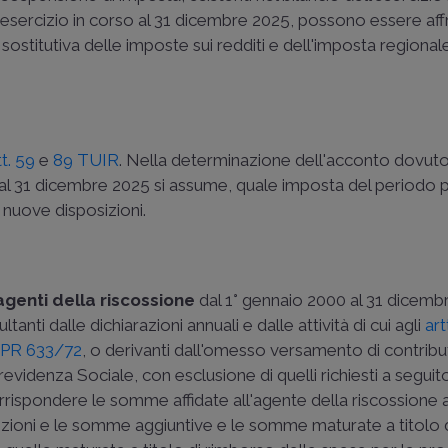
esercizio in corso al 31 dicembre 2025, possono essere affr
 sostitutiva delle imposte sui redditi e dell'imposta regional
tt. 59
e
89 TUIR
. Nella determinazione dell'acconto dovuto 
 al 31 dicembre 2025 si assume, quale imposta del periodo
 nuove disposizioni.
i agenti della riscossione
dal 1° gennaio 2000 al 31 dicemb
nti dalle dichiarazioni annuali e dalle attività di cui agli
art
PR 633/72
, o derivanti dall'omesso versamento di contribu
revidenza Sociale, con esclusione di quelli richiesti a seguit
ispondere le somme affidate all'agente della riscossione a 
 sanzioni e le somme aggiuntive e le somme maturate a titolo 