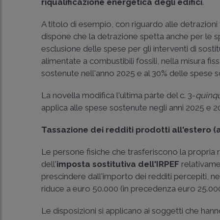
riqualificazione energetica degli edifici
.
A titolo di esempio, con riguardo alle detrazioni f
dispone che la detrazione spetta anche per le 
esclusione delle spese per gli interventi di sosti
alimentate a combustibili fossili, nella misura fis
sostenute nell'anno 2025 e al 30% delle spese s
La novella modifica l'ultima parte del c. 3-
quinq
applica alle spese sostenute negli anni 2025 e 2
Tassazione dei redditi prodotti all'estero (a
Le persone fisiche che trasferiscono la propria
dell'
imposta sostitutiva dell'IRPEF
relativamen
prescindere dall'importo dei redditi percepiti, n
riduce a euro 50.000 (in precedenza euro 25.000
Le disposizioni si applicano ai soggetti che hanno 