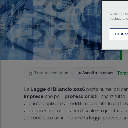
Cliccando su
navigazione 
Gestis
Temp
Traduci con IA
Ascolta la news
La
Legge di Bilancio 2026
porta numerosi camb
imprese
che per i
professionisti
. Innanzitutto,
aliquote applicate ai redditi medio-alti. In part
alleggerendo così il carico fiscale su questa fasc
200.000 euro annui, perché la legge prevede un m