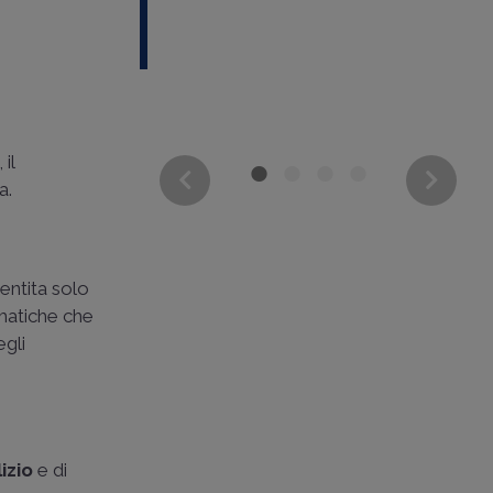
il
a.
entita solo
ematiche che
egli
lizio
e di