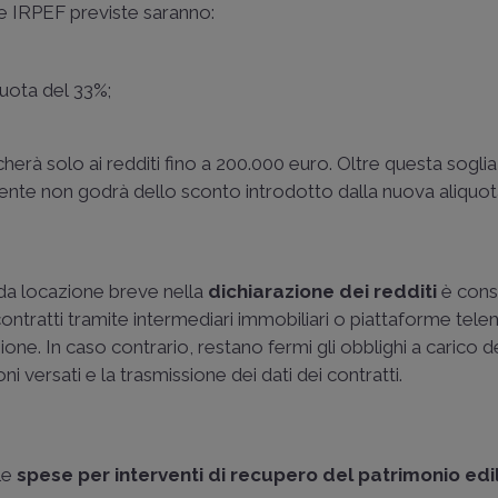
te IRPEF previste saranno:
quota del 33%;
cherà solo ai redditi fino a 200.000 euro. Oltre questa soglia, 
ibuente non godrà dello sconto introdotto dalla nuova aliquot
i da locazione breve nella
dichiarazione dei redditi
è cons
contratti tramite intermediari immobiliari o piattaforme tel
ne. In caso contrario, restano fermi gli obblighi a carico d
ni versati e la trasmissione dei dati dei contratti.
lle
spese per interventi di recupero del patrimonio edi