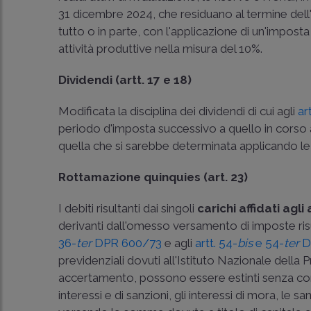
31 dicembre 2024, che residuano al termine dell'
tutto o in parte, con l'applicazione di un'imposta
attività produttive nella misura del 10%.
Dividendi (artt. 17 e 18)
Modificata la disciplina dei dividendi di cui agli
ar
periodo d'imposta successivo a quello in corso
quella che si sarebbe determinata applicando le
Rottamazione quinquies (art. 23)
I debiti risultanti dai singoli
carichi affidati agl
derivanti dall'omesso versamento di imposte risulta
36-
ter
DPR 600/73
e agli
artt. 54-
bis
e 54-
ter
D
previdenziali dovuti all'Istituto Nazionale della P
accertamento, possono essere estinti senza corr
interessi e di sanzioni, gli interessi di mora, le