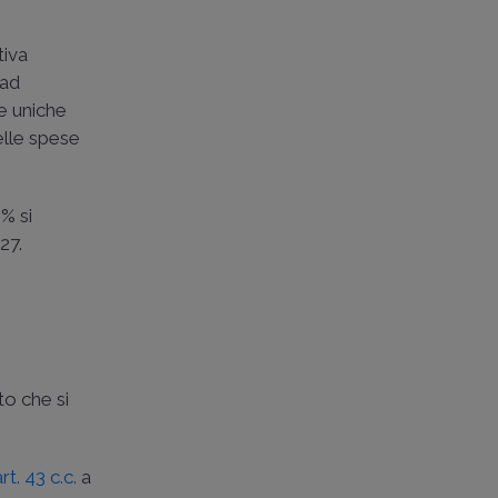
tiva
 ad
ie uniche
delle spese
6% si
27.
to che si
art. 43 c.c.
a