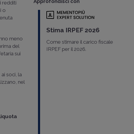
Approfondisci con
 redditi
i o
tenuta
cio 2025:
Stima IRPEF 2026
odifiche
anno meno
Come stimare il carico fiscale
prima del
IRPEF per il 2026.
fetaria sui
ncio 2025 il
ilizi
a più
ai soci, la
ote ridotte
lizzano, nel
i e gli
icazione
ziale
liquota
-
Avvocato