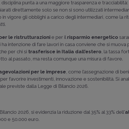
a disciplina punta a una maggiore trasparenza e tracciabilità: i
iarati direttamente solo se non si sono utilizzati intermediar
in vigore gli obblighi a carico degli intermediari, come la ri
ti.
Legge di bilan
mappa delle m
per le ristrutturazioni
e per il
risparmio energetico
sar
ai bonus edilizi
i ha intenzione di fare lavori in casa conviene che si muova 
he per chi si
trasferisce in Italia dall’estero
, la tassa for
Con la Legge di Bila
spetto al passato, ma resta comunque una misura di favore.
riordino dei bonus ed
introduce un sistem
agevolazioni per le imprese
, come l’assegnazione di beni 
selettivo, con aliqu
r favorire investimenti, innovazione e sostenibilità. Si ana
per le ristrutturazion
cale previste dalla Legge di Bilancio 2026.
interventi di riqualif
energetica. È essen
pianificare atten..
Bilancio 2026, si evidenzia la riduzione dal 35% al 33% dell'
a
di
Maurizio Tarantino
.000 e 50.000 euro.