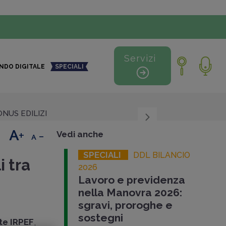
Servizi
NDO DIGITALE
SPECIALI
NUS EDILIZI
+
-
Vedi anche
SPECIALI
DDL BILANCIO
i tra
2026
Lavoro e previdenza
nella Manovra 2026:
sgravi, proroghe e
sostegni
te IRPEF
,