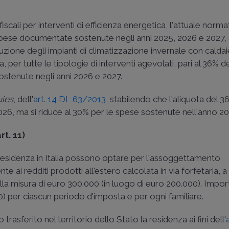
iscali per interventi di efficienza energetica, l'attuale norma
spese documentate sostenute negli anni 2025, 2026 e 2027,
tuzione degli impianti di climatizzazione invernale con calda
sa, per tutte le tipologie di interventi agevolati, pari al 36% 
ostenute negli anni 2026 e 2027.
uies
, dell'
art. 14 DL 63/2013
, stabilendo che l'aliquota del 3
026, ma si riduce al 30% per le spese sostenute nell'anno 20
rt. 11)
 residenza in Italia possono optare per l'assoggettamento
te ai redditi prodotti all'estero calcolata in via forfetaria, a
ella misura di euro 300.000 (in luogo di euro 200.000). Impor
) per ciascun periodo d'imposta e per ogni familiare.
trasferito nel territorio dello Stato la residenza ai fini dell'