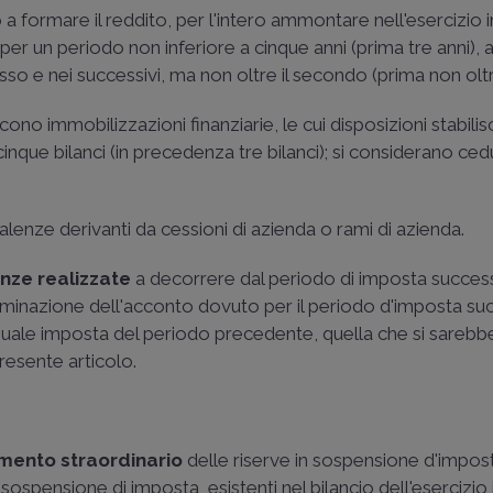
 a formare il reddito, per l'intero ammontare nell'esercizio 
 per un periodo non inferiore a cinque anni (prima tre anni), a
sso e nei successivi, ma non oltre il secondo (prima non oltre
ono immobilizzazioni finanziarie, le cui disposizioni stabili
i cinque bilanci (in precedenza tre bilanci); si considerano ced
alenze derivanti da cessioni di azienda o rami di azienda.
nze realizzate
a decorrere dal periodo di imposta succes
rminazione dell'acconto dovuto per il periodo d'imposta su
quale imposta del periodo precedente, quella che si sarebb
presente articolo.
mento straordinario
delle riserve in sospensione d'impost
, in sospensione di imposta, esistenti nel bilancio dell'esercizio