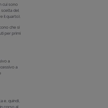
in cui sono
 scelta del
 il quarto).
scono che si
uti per primi
sivo a
ccessivo a
e
a e, quindi,
 in corso al