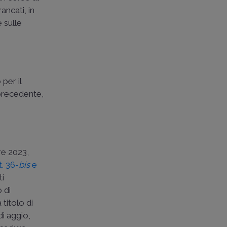
ancati, in
e sulle
per il
 precedente,
re 2023,
t. 36-
bis
e
ti
o di
titolo di
di aggio,