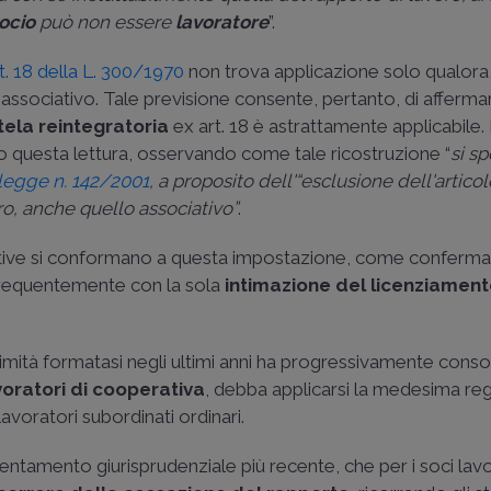
ocio
può non essere
lavoratore
”.
t. 18 della L. 300/1970
non trova applicazione solo qualora,
o associativo. Tale previsione consente, pertanto, di afferma
tela reintegratoria
ex art. 18 è astrattamente applicabile.
questa lettura, osservando come tale ricostruzione “
si s
a legge n. 142/2001
, a proposito dell'“esclusione dell'artico
ro, anche quello associativo”
.
rative si conformano a questa impostazione, come conferma
frequentemente con la sola
intimazione del licenziamen
timità formatasi negli ultimi anni ha progressivamente conso
voratori di cooperativa
, debba applicarsi la medesima reg
lavoratori subordinati ordinari.
rientamento giurisprudenziale più recente, che per i soci lavo