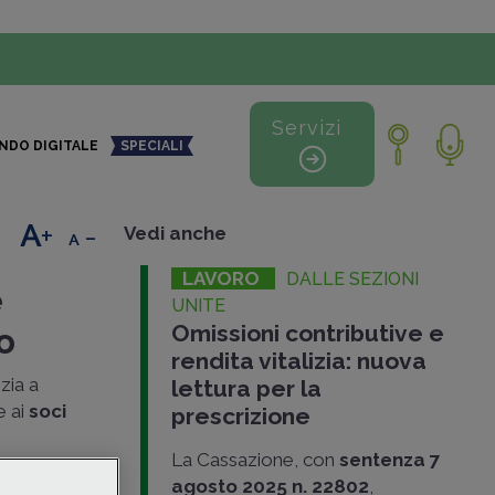
Servizi
NDO DIGITALE
SPECIALI
+
-
Vedi anche
LAVORO
DALLE SEZIONI
e
UNITE
Omissioni contributive e
o
rendita vitalizia: nuova
izia a
lettura per la
e ai
soci
prescrizione
La Cassazione, con
sentenza 7
assazione
agosto 2025 n. 22802
,