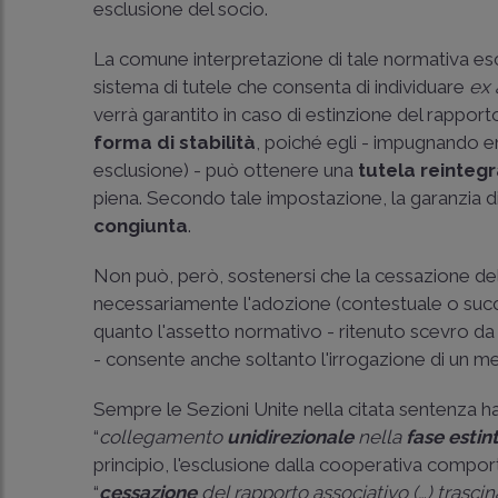
esclusione del socio.
La comune interpretazione di tale normativa esc
sistema di tutele che consenta di individuare
ex 
verrà garantito in caso di estinzione del rapport
forma di stabilità
, poiché egli - impugnando ent
esclusione) - può ottenere una
tutela reintegr
piena. Secondo tale impostazione, la garanzia di 
congiunta
.
Non può, però, sostenersi che la cessazione de
necessariamente l'adozione (contestuale o success
quanto l'assetto normativo - ritenuto scevro da 
- consente anche soltanto l'irrogazione di un m
Sempre le Sezioni Unite nella citata sentenza ha
“
collegamento
unidirezionale
nella
fase estin
principio, l'esclusione dalla cooperativa compor
“
cessazione
del rapporto associativo (…) trasci