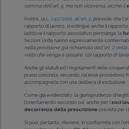
comma dell'art. 5, ma non viceversa, sicché il
s
Inoltre, la
L. 142/2001, all'art. 2,
prevede che l'
ar
rapporto di lavoro, si estingue anche il rapport
laddove il rapporto associativo permanga, la
tu
Sezioni Unite hanno espressamente confermato 
nella previsione già richiamata dell'
art. 2 dell
volta che venga a cessare, col rapporto di lavo
Anche gli statuti ed i regolamenti delle coope
prassi concreta, secondo cui esse procedono 
accompagnarla con una delibera di esclusione.
Come già evidenziato, la giurisprudenza di legit
l'orientamento secondo cui, anche per i
soci la
decorrenza della prescrizione
prevista per i 
Si può, pertanto, ritenere, in conformità con l'o