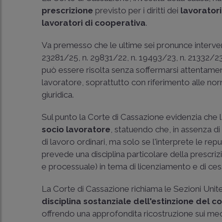
prescrizione
previsto per i diritti dei
lavorator
lavoratori di cooperativa
.
Va premesso che le ultime sei pronunce interven
23281/25
,
n. 29831/22
,
n. 19493/23
, n.
21332/2
può essere risolta senza soffermarsi attentame
lavoratore, soprattutto con riferimento alle no
giuridica.
Sul punto la Corte di Cassazione evidenzia che 
socio lavoratore
, statuendo che, in assenza di
di lavoro ordinari, ma solo se l'interprete le rep
prevede una disciplina particolare della prescri
e processuale) in tema di licenziamento e di ces
La Corte di Cassazione richiama le Sezioni Unit
disciplina sostanziale dell'estinzione del
offrendo una approfondita ricostruzione sui mecc