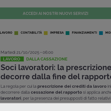
ACCEDI AI NOSTRI NUOVI SERVIZI
LAVORO
CONTABILITÀ
IMPRESA
FINANZIAMENTI
MO
Martedì 21/10/2025 • 06:00
LAVORO
DALLA CASSAZIONE
Soci lavoratori: la prescrizion
decorre dalla fine del rapport
La regola per cui la
prescrizione dei crediti da lavoro
in
decorrere dalla
cessazione del rapporto
si applica anch
lavoratori
, per la presenza dei presupposti di fatto relativi
all'esistenza del “
metus”
del lavoratore: a dichiaralo è la C
con la
sentenza n. 26958 del 7 ottobre 2025
.