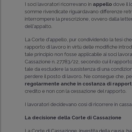
I soci lavoratori ricorrevano in
appello
dove il 
somme rivendicate riguardavano differenze ret
interrompere la prescrizione, ovvero dalla lette
dell'appalto.
La Corte d'appello, pur condividendo la tesi che
rapporto di lavoro in virtù delle modifiche introd
tale principio non fosse applicabile ai soci lavor
Cassazione n. 27783/22
, secondo cui il rappor
tale da escludere la sussistenza di una condizion
perdere il posto di lavoro. Ne consegue che, per 
regolarmente
anche in costanza di rappor
credito e non con la cessazione del rapporto.
I lavoratori decidevano così di ricorrere in cass
La decisione della Corte di Cassazione
La Corte di Cassazione, investita della causa, ha 