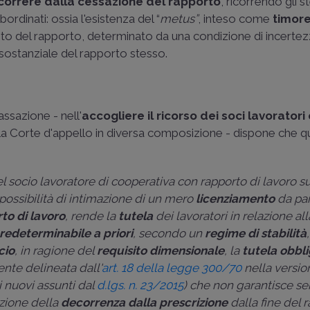
ecorrere dalla
cessazione del rapporto
, ricorrendo gli s
bordinati: ossia l'esistenza del “
metus”
, inteso come
timore
to del rapporto, determinato da una condizione di incertez
 sostanziale del rapporto stesso.
ssazione - nell'
accogliere il ricorso dei soci lavoratori 
la Corte d'appello in diversa composizione - dispone che q
el socio lavoratore di cooperativa con rapporto di lavoro 
a possibilità di intimazione di un mero
licenziamento
da par
to di lavoro
, rende la
tutela
dei lavoratori in relazione al
redeterminabile a priori
, secondo un
regime di stabilità
cio
, in ragione del
requisito dimensionale
, la
tutela obbli
nte delineata dall'
art. 18 della legge 300/70
nella versio
 i nuovi assunti dal
d.lgs. n. 23/2015
) che non garantisce s
azione della
decorrenza dalla prescrizione
dalla fine del 