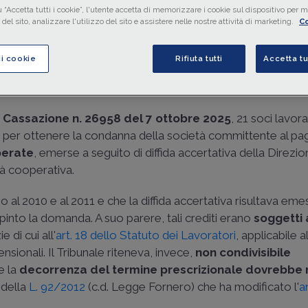
 “Accetta tutti i cookie”, l'utente accetta di memorizzare i cookie sul dispositivo per mi
del sito, analizzare l'utilizzo del sito e assistere nelle nostre attività di marketing.
Co
di
Elena Cannone
-
Avvocato
ci cookie
Rifiuta tutti
Accetta tu
o di lettura
10 min.
i Cassazione n. 26958 del 7 ottobre 2025
, 21 soci lavora
ria per ottenere la condanna della società committente al p
perate
, emerse a seguito di diffida accertativa della Direzi
tà cooperativa.
vano al 2010 e al 2011 e che la diffida accertativa risultava eme
pinto la domanda. A suo parere, tali crediti erano
soggetti 
 di cui all'
art. 18 dello Statuto dei Lavoratori
, applicabile a
nsionali. Il Tribunale riteneva, invece,
non condivisibile
e la
decorrenza del termine prescrizionale dovrebbe r
 della
L. 92/2012
(c.d. Legge Fornero) che ha modificato l'
a