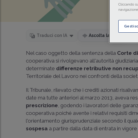
Cliccando su
navigazione 
Gestis
Temp
Traduci con IA
Ascolta la news
Nel caso oggetto della sentenza della
Corte d
cooperativa si rivolgevano all'autorità giudizia
determinate
differenze retributive non recu
Territoriale del Lavoro nei confronti della socie
Il Tribunale, rilevato che i crediti azionati risali
date ma tutte anteriori al marzo 2013, aveva res
prescrizione
, godendo i lavoratori delle garanzie
cooperativa poiché avente i relativi requisiti dime
l'orientamento giurisprudenziale secondo il qual
sospesa
a partire dalla data di entrata in vigore