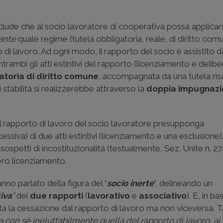
lude che al socio lavoratore di cooperativa possa applicars
ante
quale regime (tutela obbligatoria, reale, di diritto comu
o di lavoro. Ad ogni modo, il rapporto del socio è assistito 
rambi gli atti estintivi del rapporto (licenziamento e delibe
atoria di diritto comune
, accompagnata da una tutela risa
stabilità si realizzerebbe attraverso la
doppia impugnaz
l rapporto di lavoro del socio lavoratore presupponga
iva) di due atti estintivi (licenziamento e una esclusione).
sospetti di incostituzionalità (testualmente, Sez. Unite n. 
ero licenziamento.
nno parlato della figura del “
socio inerte
”, delineando un
tiva
”
dei
due rapporti
(
lavorativo
e
associativo
). E, in ba
ta la cessazione dal rapporto di lavoro ma non viceversa. Ta
na con sé ineluttabilmente quella del rapporto di lavoro, ai 