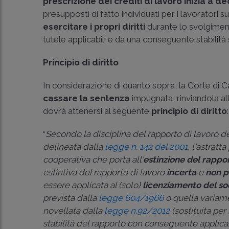
prescrizione
dei crediti di lavoro inizia a d
presupposti di fatto individuati per i lavoratori su
esercitare i propri
diritti
durante lo svolgimen
tutele applicabili e da una conseguente stabilità
Principio di diritto
In considerazione di quanto sopra, la Corte di Ca
cassare la sentenza
impugnata, rinviandola al
dovrà attenersi al seguente
principio di diritto
:
“
Secondo la disciplina del rapporto di lavoro d
delineata dalla
legge n. 142 del 2001
, l'astratt
cooperativa che porta all'
estinzione del rappor
estintiva del rapporto di lavoro
incerta
e
non p
essere applicata al (solo)
licenziamento del so
prevista dalla
legge 604/1966
o quella variame
novellata dalla
legge n.92/2012
(sostituita per
stabilità del rapporto con conseguente applic