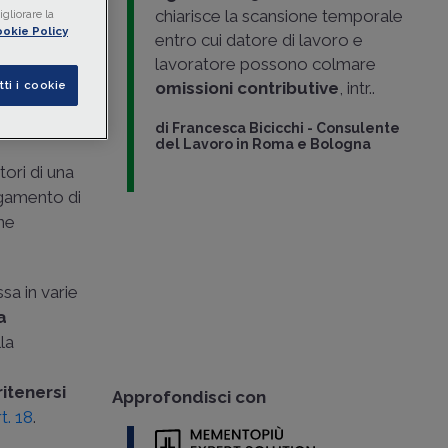
chiarisce la scansione temporale
gliorare la
okie Policy
entro cui datore di lavoro e
lavoratore possono colmare
tti i cookie
omissioni contributive
, intr..
di
Francesca Bicicchi
-
Consulente
del Lavoro in Roma e Bologna
tori di una
agamento di
one
ssa in varie
a
lla
itenersi
Approfondisci con
rt. 18
.