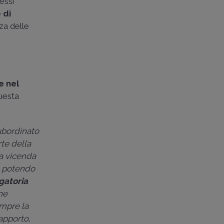
tessi
 di
za delle
e nel
uesta
subordinato
te della
la vicenda
, potendo
gatoria
ne
empre la
rapporto,