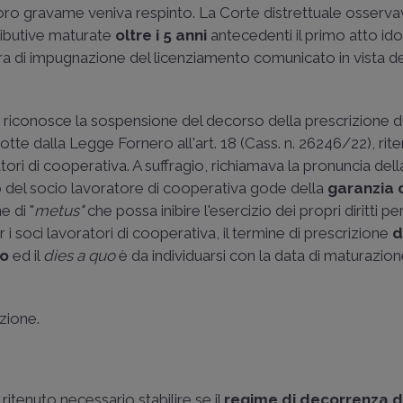
loro gravame veniva respinto. La Corte distrettuale osserva
ributive maturate
oltre i 5 anni
antecedenti il primo atto id
ra di impugnazione del licenziamento comunicato in vista de
 riconosce la sospensione del decorso della prescrizione du
otte dalla Legge Fornero all'art. 18 (
Cass. n. 26246/22
), ri
atori di cooperativa. A suffragio, richiamava la pronuncia dell
to del socio lavoratore di cooperativa gode della
garanzia d
e di "
metus"
che possa inibire l'esercizio dei propri diritti pe
i soci lavoratori di cooperativa, il termine di prescrizione
d
to
ed il
dies a quo
è da individuarsi con la data di maturazion
azione.
ritenuto necessario stabilire se il
regime di decorrenza
d