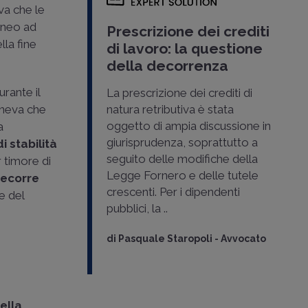
va che le
oneo ad
Prescrizione dei crediti
lla fine
di lavoro: la questione
della decorrenza
rante il
La prescrizione dei crediti di
teneva che
natura retributiva è stata
oggetto di ampia discussione in
a
giurisprudenza, soprattutto a
i stabilità
seguito delle modifiche della
r timore di
Legge Fornero e delle tutele
ecorre
crescenti. Per i dipendenti
e del
pubblici, la ..
di
Pasquale Staropoli
-
Avvocato
ella