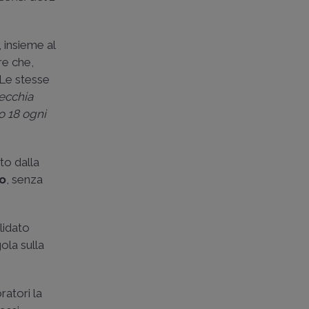
 insieme al
re che,
 Le stesse
pecchia
lo 18 ogni
to dalla
to
, senza
lidato
ola sulla
ratori la