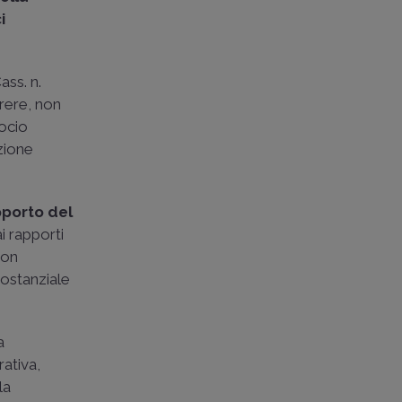
i
ass. n.
arere, non
socio
zione
apporto del
i rapporti
non
sostanziale
a
rativa,
la