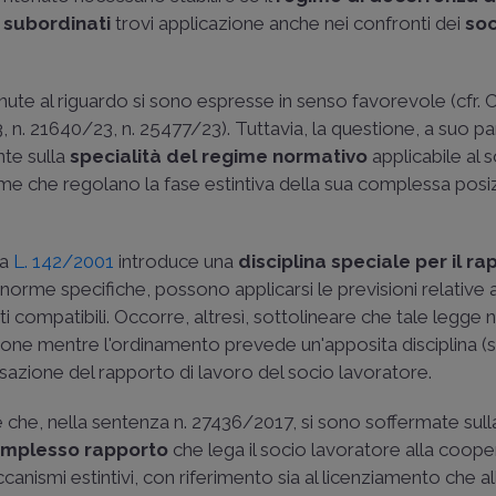
i subordinati
trovi applicazione anche nei confronti dei
soc
ute al riguardo si sono espresse in senso favorevole (cfr.
C
3
,
n. 21640/23
,
n. 25477/23
). Tuttavia, la questione, a suo p
nte sulla
specialità del regime normativo
applicabile al 
rme che regolano la fase estintiva della sua complessa posi
la
L. 142/2001
introduce una
disciplina speciale per il r
 norme specifiche, possono applicarsi le previsioni relative a
uti compatibili. Occorre, altresì, sottolineare che tale legge 
zione mentre l'ordinamento prevede un'apposita disciplina (
sazione del rapporto di lavoro del socio lavoratore.
e che, nella
sentenza n. 27436/2017
, si sono soffermate sull
 complesso rapporto
che lega il socio lavoratore alla coope
anismi estintivi, con riferimento sia al licenziamento che al