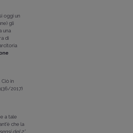
i oggi un
ne) gli
da una
ra di
rcitoria
ione
 Ciò in
27436/2017)
se a tale
nt'è che la
sensi del 2°