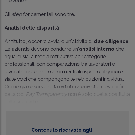
prevede?
Gli
step
fondamentali sono tre.
Analisi delle disparità
Anzitutto, occorre avviare un'attività di
due diligence
.
Le aziende devono condurre un'
analisi interna
che
riguardi sia la media retributiva per categorie
professionali, con comparazione tra lavoratori e
lavoratrici secondo criteri neutrali rispetto al genere,
sia le voci che compongono le retribuzioni individuali.
Come già osservato, la
retribuzione
che rileva ai fini
della c.d.
Pay Transparency
non è solo quella costituita
dalla sua parte ...
Contenuto riservato agli