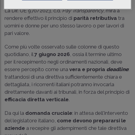
La Dir. UE 970/2023, c.d.
Pay Transparency
, mira a
rendere effettivo il principio di
parità retributiva
tra
uomini e donne per uno stesso lavoro o per lavori di
pari valore.
Come più volte osservato sulle colonne di questo
quotidiano, il
7 giugno 2026
, ossia il termine ultimo
per il recepimento negli ordinamenti nazionali, deve
essere percepito come una
vera e propria
deadline
:
trattandosi di una direttiva sufficientemente chiara e
dettagliata, i ricorrenti italiani potranno invocarla
direttamente davanti ai tribunali, in forza del principio di
efficacia diretta verticale
.
Da qui la
domanda cruciale
: in attesa dell'intervento
del legislatore italiano,
come devono prepararsi le
aziende
a recepire gli adempimenti che tale direttiva