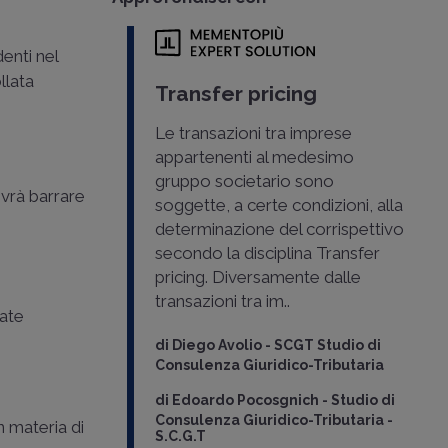
enti nel
llata
Transfer pricing
Le transazioni tra imprese
appartenenti al medesimo
gruppo societario sono
ovrà barrare
soggette, a certe condizioni, alla
determinazione del corrispettivo
secondo la disciplina Transfer
pricing. Diversamente dalle
transazioni tra im..
late
di
Diego Avolio
-
SCGT Studio di
Consulenza Giuridico-Tributaria
di
Edoardo Pocosgnich
-
Studio di
Consulenza Giuridico-Tributaria -
n materia di
S.C.G.T