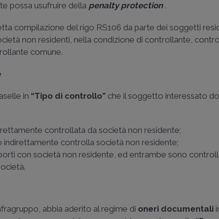
nte possa usufruire della
penalty protection
.
tta compilazione del rigo RS106 da parte dei soggetti resid
società non residenti, nella condizione di controllante, contro
rollante comune.
e
aselle in
“Tipo di controllo”
che il soggetto interessato d
direttamente controllata da società non residente;
o indirettamente controlla società non residente;
rapporti con società non residente, ed entrambe sono control
ocietà.
infragruppo, abbia aderito al regime di
oneri documentali
i