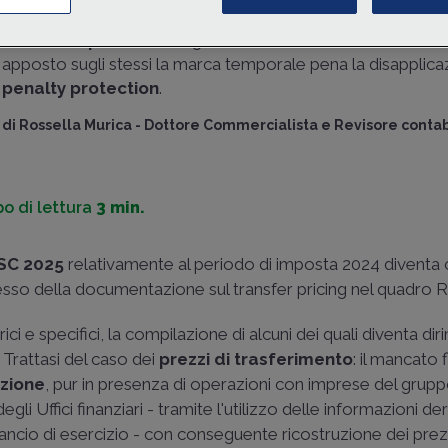
redditi SC
risulta necessario comunicare in
dichiarazion
l'eventuale
possesso
degli
oneri documentali
e inoltre l
apposto sugli stessi la marca temporale pena la disapplica
penalty protection
.
di
Rossella Murica
-
Dottore Commercialista e Revisore contab
o di lettura
3 min.
 SC 2025
relativamente al periodo di imposta 2024 diventa
possesso della documentazione sul transfer pricing nel quadro 
ci e specifici, la compilazione di alcuni dei quali diventa di
. Trattasi del caso dei
prezzi di trasferimento
: il mancato 
zione
, pur in presenza di operazioni con imprese del grupp
li Uffici finanziari - tramite l'utilizzo delle informazioni der
lancio di esercizio - con conseguente ricostruzione dei prezz