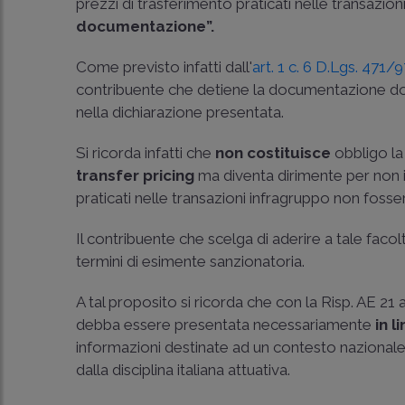
prezzi di trasferimento praticati nelle transazio
documentazione”.
Come previsto infatti dall'
art. 1 c. 6 D.Lgs. 471/
contribuente che detiene la documentazione dov
nella dichiarazione presentata.
Si ricorda infatti che
non costituisce
obbligo la
transfer pricing
ma diventa dirimente per non in
praticati nelle transazioni infragruppo non fosse
Il contribuente che scelga di aderire a tale faco
termini di esimente sanzionatoria.
A tal proposito si ricorda che con la
Risp. AE 21 
debba essere presentata necessariamente
in l
informazioni destinate ad un contesto nazionale 
dalla disciplina italiana attuativa.