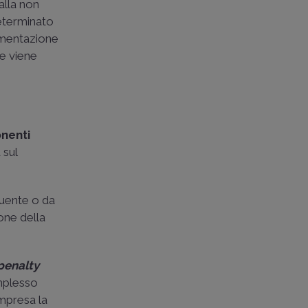
alla non
determinato
cumentazione
te viene
nenti
 sul
buente o da
one della
penalty
omplesso
ompresa la