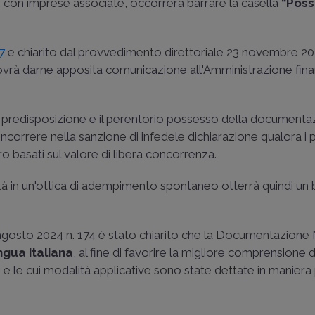
ni con imprese associate, occorrerà barrare la casella
“Pos
97
e chiarito dal provvedimento direttoriale 23 novembre 202
rà darne apposita comunicazione all'Amministrazione fina
 predisposizione e il perentorio possesso della documenta
correre nella sanzione di infedele dichiarazione qualora i 
ro basati sul valore di libera concorrenza.
ltà in un'ottica di adempimento spontaneo otterrà quindi un 
agosto 2024 n. 174
è stato chiarito che la Documentazione
ingua italiana
, al fine di favorire la migliore comprensione 
e le cui modalità applicative sono state dettate in maniera