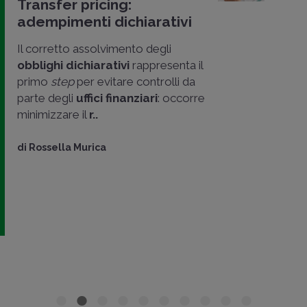
Transfer pricing:
adempimenti dichiarativi
Il corretto assolvimento degli
obblighi dichiarativi
rappresenta il
primo
step
per evitare controlli da
parte degli
uffici finanziari
: occorre
minimizzare il
r..
di
Rossella Murica