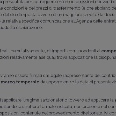
va
presentata per correggere errori od omissioni derivanti d
lle condizioni e dei prezzi di trasferimento (e che abbiano 
nore debito d'imposta ovvero di un maggiore credito) la do
la relativa specifica comunicazione all'Agenzia delle entra
uddetta dichiarazione.
cati, cumulativamente, gli importi corrispondenti ai
compo
ioni relativamente alle quali trova applicazione la disciplina
vranno essere firmati dal legale rappresentante del contri
n
marca temporale
da apporre entro la data di presentazi
disapplicare il regime sanzionatorio (ovvero ad applicare la
pettando la struttura formale indicata, non presenta nel c
isposizioni contenute nel provvedimento direttoriale, ivi c