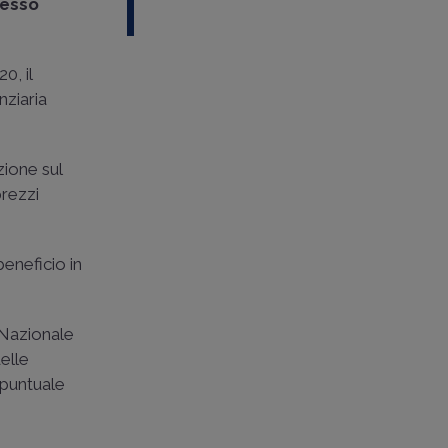
sesso
0, il
nziaria
zione sul
prezzi
beneficio in
 Nazionale
delle
 puntuale