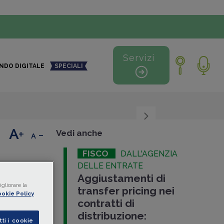
Servizi
NDO DIGITALE
SPECIALI
+
-
Vedi anche
FISCO
DALL'AGENZIA
DELLE ENTRATE
Aggiustamenti di
bre
gliorare la
transfer pricing nei
okie Policy
contratti di
distribuzione:
modelli
tti i cookie