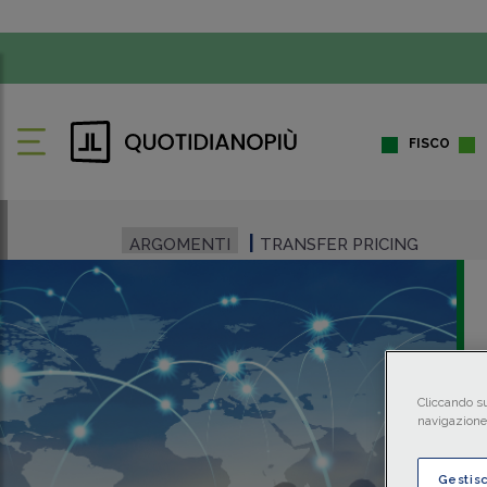
FISCO
ARGOMENTI
TRANSFER PRICING
Cliccando su
navigazione 
Gestis