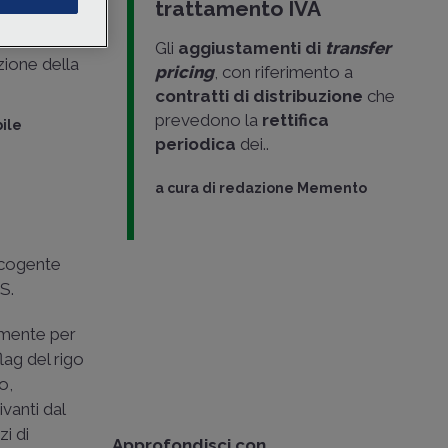
trattamento IVA
e
'aver
Gli
aggiustamenti di
transfer
zione della
pricing
, con riferimento a
contratti di distribuzione
che
prevedono la
rettifica
ile
periodica
dei..
a cura di
redazione Memento
 cogente
RS.
rimente per
flag del rigo
o,
ivanti dal
i di
Approfondisci con