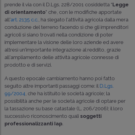
prende il via con il
D.Lgs. 228/2001
cosiddetta “
Legge
di orientamento
” che, con le modifiche apportate
all'
art. 2135 c.c.
, ha slegato l'attività agricola dalla mera
conduzione del terreno facendo sì che gli imprenditori
agricoli si siano trovati nella condizione di poter
implementare la visione delle loro aziende ed avere
altresì un'importante integrazione al reddito, grazie
all'ampliamento delle attività agricole connesse di
prodotto e di servizi.
A questo epocale cambiamento hanno poi fatto
seguito altre importanti passaggi come: il
D.Lgs.
99/2004
, che ha istituito le società agricole; la
possibilità anche per le società agricole di optare per
la tassazione su base catastale (L. 206/2006); il loro
successivo riconoscimento quali
soggetti
professionalizzanti Iap
.