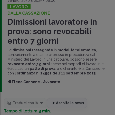
Venerdì 26/09/2025 • 06:00
LAVORO
DALLA CASSAZIONE
Dimissioni lavoratore in
prova: sono revocabili
entro 7 giorni
Le
dimissioni rassegnate
in
modalità telematica
,
contrariamente a quanto espresso in precedenza dal
Ministero del Lavoro in una circolare, possono essere
revocate entro 7 giorni
anche nei rapporti di lavoro in cui
è accluso un
patto di prova
: a dichiararlo è la Cassazione
con l'
ordinanza n. 24991 dell'11 settembre 2025
.
di
Elena Cannone
-
Avvocato
Traduci con IA
Ascolta la news
Tempo di lettura
3 min.