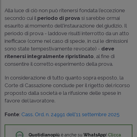
Alla luce di ciò non può ritenersi fondata l'eccezione
secondo cui il
periodo di prova
si sarebbe ormai
esaurito al momento dell'instaurazione del giudizio. Il
periodo di prova - laddove risulti interrotto da un atto
inefficace (come nel caso di specie, in cui le dimissioni
sono state tempestivamente revocate) -
deve
ritenersi integralmente ripristinato
, al fine di
consentire il corretto esperimento della prova.
In considerazione di tutto quanto sopra esposto, la
Corte di Cassazione conclude per il rigetto del ricorso
proposto dalla società e la rifusione delle spese in
favore del lavoratore.
Fonte
:
Cass. Ord. n. 24991 dell'11 settembre 2025
Quotidianopiù
è anche su
WhatsApp
!
Clicca