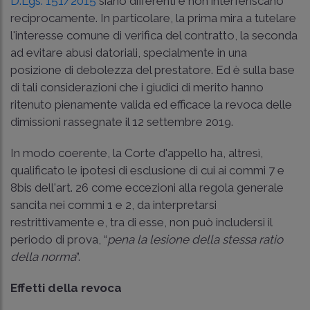
D.Lgs. 151/2015
siano differenti e non interferiscano
reciprocamente. In particolare, la prima mira a tutelare
l'interesse comune di verifica del contratto, la seconda
ad evitare abusi datoriali, specialmente in una
posizione di debolezza del prestatore. Ed è sulla base
di tali considerazioni che i giudici di merito hanno
ritenuto pienamente valida ed efficace la revoca delle
dimissioni rassegnate il 12 settembre 2019.
In modo coerente, la Corte d'appello ha, altresì,
qualificato le ipotesi di esclusione di cui ai commi 7 e
8bis dell'art. 26 come eccezioni alla regola generale
sancita nei commi 1 e 2, da interpretarsi
restrittivamente e, tra di esse, non può includersi il
periodo di prova, “
pena la lesione della stessa ratio
della norma
”.
Effetti della revoca