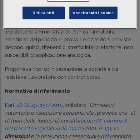
giudici di merito, l'
art. 26 del D.Lgs. 151/2015
esclude
espressamente la propria applicabilità solo in relazione
Rifiuta tutti
Accetta tutti i cookie
a tre specifiche ipotesi: il lavoro domestico, le
dimissioni rassegnate in sede protetta ed i rapporti con
le pubbliche amministrazioni, senza fare alcuna
menzione del periodo di prova. Le eccezioni previste
devono, quindi, ritenersi di stretta interpretazione, non
suscettibili di applicazione analogica.
Proponeva ricorso in cassazione la società a cui
resisteva il lavoratore con controricorso.
Normativa di riferimento
L'
art. 26 D.Lgs. 151/2015
, intitolato “
Dimissioni
volontarie e risoluzione consensuale
”, prevede che “
al
di fuori delle ipotesi di cui all'
articolo 55, comma 4,
del decreto legislativo 26 marzo 2001, n. 151
, le
dimissioni
e la risoluzione consensuale del rapporto