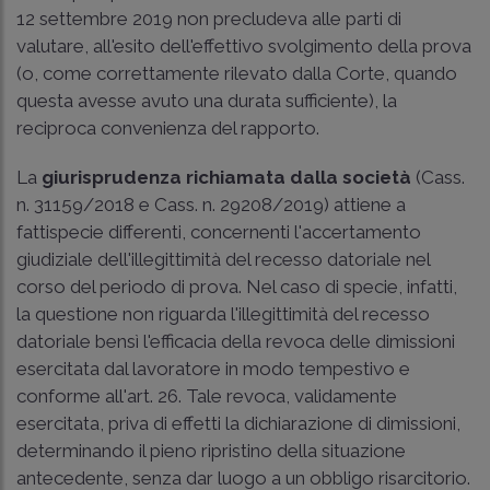
12 settembre 2019 non precludeva alle parti di
valutare, all'esito dell'effettivo svolgimento della prova
(o, come correttamente rilevato dalla Corte, quando
questa avesse avuto una durata sufficiente), la
reciproca convenienza del rapporto.
La
giurisprudenza richiamata dalla società
(
Cass.
n. 31159/2018
e
Cass. n. 29208/2019
) attiene a
fattispecie differenti, concernenti l'accertamento
giudiziale dell'illegittimità del recesso datoriale nel
corso del periodo di prova. Nel caso di specie, infatti,
la questione non riguarda l'illegittimità del recesso
datoriale bensì l'efficacia della revoca delle dimissioni
esercitata dal lavoratore in modo tempestivo e
conforme all'art. 26. Tale revoca, validamente
esercitata, priva di effetti la dichiarazione di dimissioni,
determinando il pieno ripristino della situazione
antecedente, senza dar luogo a un obbligo risarcitorio.