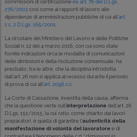
commissioni di certificazione
ex art. 76 del D.Lgs.
276/2003
così come ai rapporti di lavoro alle
dipendenze di amministrazioni pubbliche di cui all'
art.
1 c. 2 D.Lgs. 165/2001
.
La
circolare del Ministero del Lavoro e delle Politiche
Sociali n. 12 del 4 marzo 2016
, con cui sono state
fornite indicazioni circa le modalità di comunicazioni
delle dimissioni e della risoluzione consensuale, ha
precisato, tra le altre, che la disciplina introdotta
dall'art. 26 non si applica al recesso durante il periodo
di prova di cui all'
art. 2096 c.c.
La Corte di Cassazione, investita della causa, afferma
che la questione verte sull'
interpretazione
dell'art. 26
D.Lgs. 151/2015, la cui
ratio
, come chiarito dai lavori
preparatori, è quella di garantire l'
autenticità della
manifestazione di volontà del lavoratore
e di
contrastare il fenomeno delle c.d. “
dimissioni in