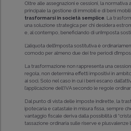
Oltre alle assegnazioni e cessioni, la normativ
principale la gestione di immobili e di beni mobili r
trasformarsi in società semplice
. La trasfo
una soluzione strategica per chi desidera estrom
e, al contempo, beneficiando di un’imposta sosti
L’aliquota dell’imposta sostitutiva è ordinariamen
comodo per almeno due dei tre periodi d’impos
La trasformazione non rappresenta una cession
regola, non determina effetti impositivi in ambito
ai soci. Solo nel caso in cui i beni escano dall’att
l’applicazione dell’IVA secondo le regole ordinar
Dal punto di vista delle imposte indirette, la tr
ipotecaria e catastale in misura fissa, sempre che
vantaggio fiscale deriva dalla possibilità di “cris
tassazione ordinaria sulle riserve e plusvalenze l