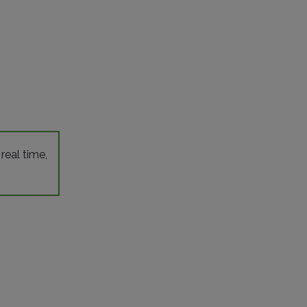
a
 real time,