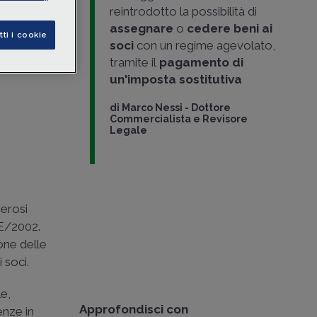
cietà
reintrodotto la possibilità di
elle
assegnare
o
cedere beni ai
tti i cookie
soci
con un regime agevolato,
tramite il
pagamento di
esso
un'imposta sostitutiva
di
Marco Nessi
-
Dottore
Commercialista e Revisore
Legale
merosi
/E/2002
.
ione delle
 soci.
le,
Approfondisci con
enze in