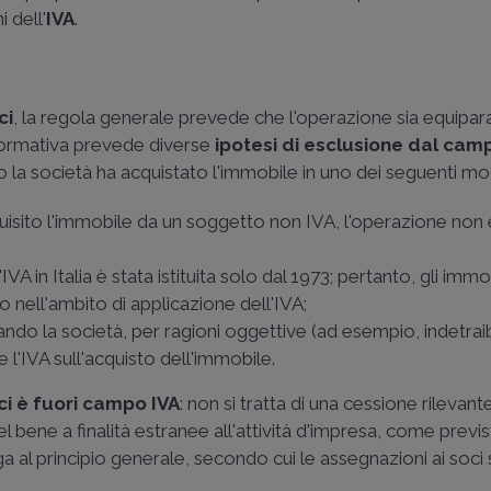
i dell'
IVA
.
ci
, la regola generale prevede che l'operazione sia equipar
 normativa prevede diverse
ipotesi di esclusione dal cam
o la società ha acquistato l'immobile in uno dei seguenti mo
uisito l'immobile da un soggetto non IVA, l'operazione non 
'IVA in Italia è stata istituita solo dal 1973; pertanto, gli immo
o nell'ambito di applicazione dell'IVA;
ndo la società, per ragioni oggettive (ad esempio, indetraib
 l'IVA sull'acquisto dell'immobile.
ci è fuori campo IVA
: non si tratta di una cessione rilevante 
 bene a finalità estranee all'attività d'impresa, come previst
ga al principio generale, secondo cui le assegnazioni ai soci