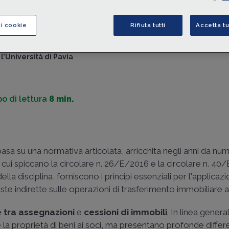
Tra questi strumenti rientra anche la
trasformazione
in
so
semplice
. Tutte queste operazioni richiedono il rispetto d
ci cookie
Rifiuta tutti
Accetta tu
specifiche
regole IVA
.
di
Matteo Dellapina
-
Avvocato, Cultore in Diritto Tributario pr
l’Università di Pavia
o di lettura
8 min.
basa su una normativa articolata, arricchita negli anni da nu
a cui spiccano la
circolare n. 26/E/2016
e la
circolare n. 40
ella disciplina, forniscono i principi essenziali per l'applicaz
te indirette sulle operazioni di trasferimento immobiliare ai
e tra assegnazioni
e
cessioni di immobili
. In linea genera
la proprietà di beni ai soci, ma presentano profonde differ