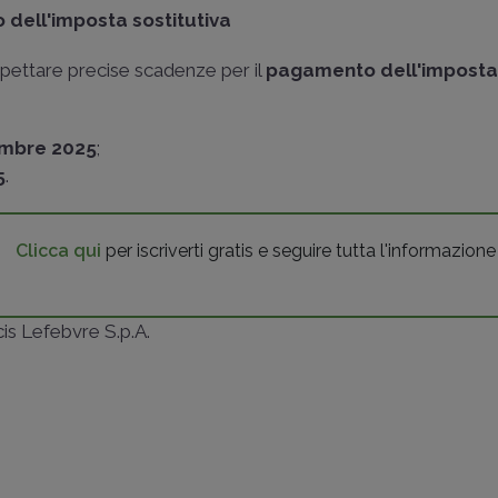
dell'imposta sostitutiva
spettare precise scadenze per il
pagamento dell'impost
embre 2025
;
5
.
Clicca qui
per iscriverti gratis e seguire tutta l'informazione
ncis Lefebvre S.p.A.