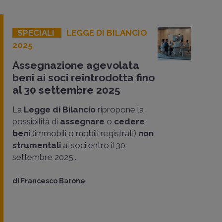
SPECIALI
LEGGE DI BILANCIO
2025
Assegnazione agevolata
beni ai soci reintrodotta fino
al 30 settembre 2025
La
Legge di Bilancio
ripropone la
possibilità di
assegnare
o
cedere
beni
(immobili o mobili registrati)
non
strumentali
ai soci entro il 30
settembre 2025...
di
Francesco Barone