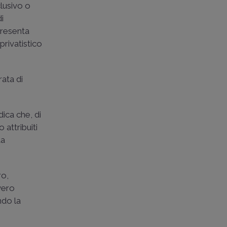
lusivo o
di
resenta
privatistico
rata di
dica che, di
 attribuiti
ta
ro,
 vero
ndo la