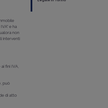
Legale in Torino
'immobile
 IVA” e ha
qualora non
li interventi
ai fini IVA,
e, può
de di atto