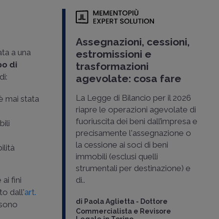
Assegnazioni, cessioni,
ata a una
estromissioni e
po di
trasformazioni
di:
agevolate: cosa fare
La Legge di Bilancio per il 2026
è mai stata
riapre le operazioni agevolate di
fuoriuscita dei beni dall’impresa e
bili
precisamente l'assegnazione o
la cessione ai soci di beni
ilità
immobili (esclusi quelli
strumentali per destinazione) e
ai fini
di..
o dall'
art.
di
Paola Aglietta
-
Dottore
 sono
Commercialista e Revisore