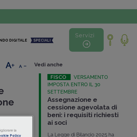
Servizi
NDO DIGITALE
SPECIALI
+
-
Vedi anche
FISCO
VERSAMENTO
IMPOSTA ENTRO IL 30
e
SETTEMBRE
Assegnazione e
ione
cessione agevolata di
beni: i requisiti richiesti
ai soci
gnare
o
gliorare la
agevolato
.
La Legge di Bilancio 2025 ha
okie Policy