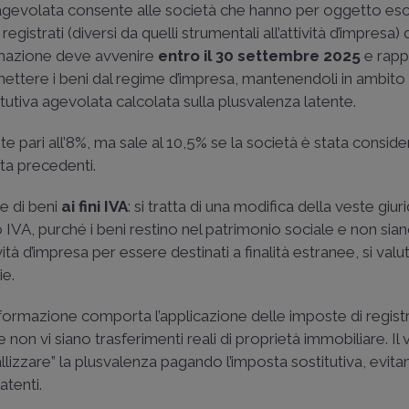
a agevolata consente alle società che hanno per oggetto esc
egistrati (diversi da quelli strumentali all’attività d’impresa) 
rmazione deve avvenire
entro il 30 settembre 2025
e rapp
ettere i beni dal regime d’impresa, mantenendoli in ambito 
tutiva agevolata calcolata sulla plusvalenza latente.
te pari all’8%, ma sale al 10,5% se la società è stata conside
ta precedenti.
e di beni
ai fini IVA
: si tratta di una modifica della veste giuri
 IVA, purché i beni restino nel patrimonio sociale e non siano
ività d’impresa per essere destinati a finalità estranee, si valu
ie.
asformazione comporta l’applicazione delle imposte di regist
 non vi siano trasferimenti reali di proprietà immobiliare. Il
tallizzare” la plusvalenza pagando l’imposta sostitutiva, evita
atenti.