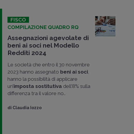
FISCO
COMPILAZIONE QUADRO RQ
Assegnazioni agevolate di
beni ai soci nel Modello
Redditi 2024
Le società che entro il 30 novembre
2023 hanno assegnato
beni ai soci
,
hanno la possibilità di applicare
un’
imposta sostitutiva
dell’8% sulla
differenza tra il valore no..
di
Claudia Iozzo