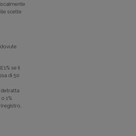
fiscalmente
lle scelte
e dovute
l'1% se il
ssa di 50
 detratta
% o 1%
(registro,