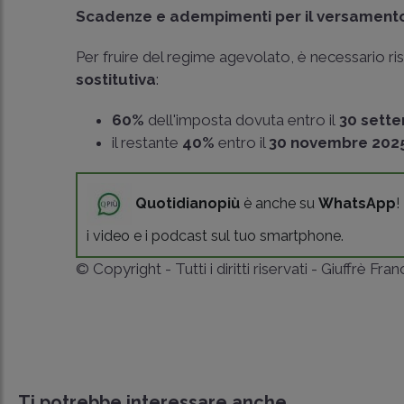
Scadenze e adempimenti per il versamento 
Per fruire del regime agevolato, è necessario ri
sostitutiva
:
60%
dell'imposta dovuta entro il
30 sett
il restante
40%
entro il
30 novembre 202
Quotidianopiù
è anche su
WhatsApp
!
i video e i podcast sul tuo smartphone.
© Copyright - Tutti i diritti riservati - Giuffrè Fra
Ti potrebbe interessare anche