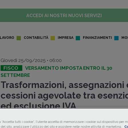
ACCEDI AI NOSTRI NUOVI SERVIZI
LAVORO
CONTABILITÀ
IMPRESA
FINANZIAMENTI
MO
Giovedì 25/09/2025 • 06:00
FISCO
VERSAMENTO IMPOSTA ENTRO IL 30
SETTEMBRE
Trasformazioni, assegnazioni 
cessioni agevolate tra esenz
ed esclusione IVA
Entro il
30 settembre 2025
, i contribuenti possono
asse
 “Accetta tutti i cookie”, l'utente accetta di memorizzare i cookie sul dispositivo per mi
cedere
beni immobili e mobili registrati ai soci in
regime 
del sito, analizzare l'utilizzo del sito e assistere nelle nostre attività di marketing.
Co