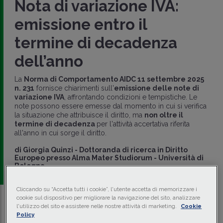
Nota di variazione IVA:
emissione entro il
termine di decadenza
dell’anno
La
Norma di Comportamento AIDC 11 settembre 2025
n. 231
fornisce chiarimenti sull'
emissione delle note di
variazione IVA
, affrontando condizioni e tempistiche. Le
note possono essere emesse dal momento in cui si verifica
la situazione che attribuisce il diritto, ma
non oltre il
termine di decadenza
per l'attività accertativa riferita
all'anno in cui sorge il diritto.
di
Giorgia Quinzi
-
Dottoranda di ricerca in Diritto
Europeo presso Alma Mater Studiorum - Università di
Bologna
Cliccando su “Accetta tutti i cookie”, l'utente accetta di memorizzare i
cookie sul dispositivo per migliorare la navigazione del sito, analizzare
l'utilizzo del sito e assistere nelle nostre attività di marketing.
Cookie
Traduci con IA
Ascolta la news
Policy
Tempo di lettura
2 min.