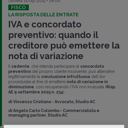
Giovedì 11/09/2025 • 06:00
FISCO
LA RISPOSTA DELLE ENTRATE
IVA e concordato
preventivo: quando il
creditore può emettere la
nota di variazione
Il
cedente
, che intenda partecipare al
concordato
preventivo
del proprio cliente insolvente, può attendere
legittimamente la
conclusione infruttuosa
dell'
iter
procedurale al fine di emettere
nota di variazione in
diminuzione
, così recuperando l'IVA non incassata (
Risp.
AE 9 settembre 2025 n. 234
).
di
Vincenzo Cristiano
-
Avvocato, Studio AC
di
Angelo Carlo Colombo
-
Commercialista e
managing partner, Studio AC