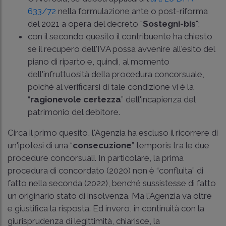
633/72
nella formulazione ante o post-riforma
del 2021 a opera del decreto "
Sostegni-bis
";
con il secondo quesito il contribuente ha chiesto
se il recupero dell'IVA possa avvenire all'esito del
piano di riparto e, quindi, al momento
dell'infruttuosità della procedura concorsuale,
poiché al verificarsi di tale condizione vi è la
“
ragionevole certezza
” dell'incapienza del
patrimonio del debitore.
Circa il primo quesito, l'Agenzia ha escluso il ricorrere di
un'ipotesi di una “
consecuzione
” temporis tra le due
procedure concorsuali. In particolare, la prima
procedura di concordato (2020) non è “confluita” di
fatto nella seconda (2022), benché sussistesse di fatto
un originario stato di insolvenza. Ma l'Agenzia va oltre
e giustifica la risposta. Ed invero, in continuità con la
giurisprudenza di legittimità, chiarisce, la