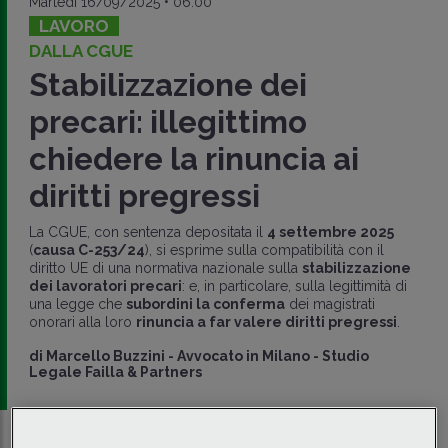
Martedì 16/09/2025 • 06:00
LAVORO
DALLA CGUE
Stabilizzazione dei
precari: illegittimo
chiedere la rinuncia ai
diritti pregressi
La CGUE, con sentenza depositata il
4 settembre 2025
(
causa C-253/24
), si esprime sulla compatibilità con il
diritto UE di una normativa nazionale sulla
stabilizzazione
dei lavoratori precari
: e, in particolare, sulla legittimità di
una legge che
subordini la conferma
dei magistrati
onorari alla loro
rinuncia a far valere diritti pregressi
.
di
Marcello Buzzini
-
Avvocato in Milano - Studio
Legale Failla & Partners