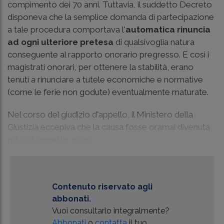
compimento dei 70 anni. Tuttavia, il suddetto Decreto
disponeva che la semplice domanda di partecipazione
a tale procedura comportava l'
automatica rinuncia
ad ogni ulteriore pretesa
di qualsivoglia natura
conseguente al rapporto onorario pregresso. E così i
magistrati onorari, per ottenere la stabilità, erano
tenuti a rinunciare a tutele economiche e normative
(come le ferie non godute) eventualmente maturate.
Nel corso del giudizio d'appello, il Ministero della
Giustizia eccepiva che la causa fosse oramai divenuta
priva di oggetto, in qu...
Contenuto riservato agli
abbonati.
Vuoi consultarlo integralmente?
Abbonati
o
contatta
il tuo