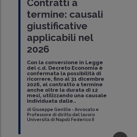
Contratti a
La legge di conversione del
DL
termine: causali
Economia
ha prorogato fino al
31
dicembre 2026
la possibilità di
giustificative
utilizzare
causali determinate tra le
parti
per il ricorso al
c..
applicabili nel
di
Luca Furfaro
-
Consulente del lavoro -
Studio Furfaro e Founder FL&Associati
2026
Con la conversione in Legge
del c.d. Decreto Economia è
confermata la possibilità di
ricorrere, fino al 31 dicembre
2026, al contratto a termine
anche oltre la durata di 12
mesi, utilizzando una causale
individuata dalle..
di
Giuseppe Gentile
-
Avvocato e
Professore di diritto del lavoro
Università di Napoli Federico II