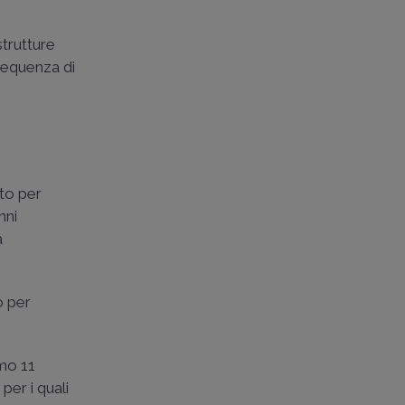
strutture
frequenza di
uto per
nni
a
o per
imo 11
er i quali