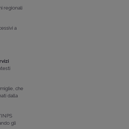
ni regionali
essivi a
rvizi
testi
miglie, che
ati dalla
 l'INPS
ando gli