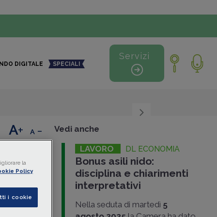
Servizi
NDO DIGITALE
SPECIALI
+
-
Vedi anche
LAVORO
DL ECONOMIA
enti
Bonus asili nido:
gliorare la
disciplina e chiarimenti
one
okie Policy
interpretativi
sce
tti i cookie
Nella seduta di martedì
5
frequenza
agosto 2025
la Camera ha dato