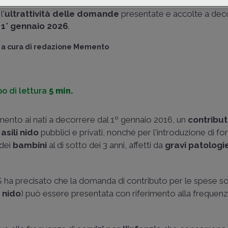
di
asili nido pubblici e privati
autorizzati. Illustra, inoltre,
l'
ultrattività delle domande
presentate e accolte a dec
1° gennaio 2026
.
a cura di
redazione Memento
o di lettura
5 min.
imento ai nati a decorrere dal 1º gennaio 2016, un
contribu
asili nido
pubblici e privati, nonché per l'introduzione di fo
 dei
bambini
al di sotto dei 3 anni, affetti da
gravi patologi
S ha precisato che la domanda di contributo per le spese s
o nido
) può essere presentata con riferimento alla frequenza 