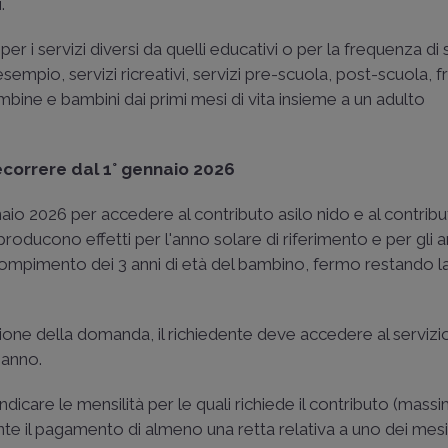
.
r i servizi diversi da quelli educativi o per la frequenza di 
 esempio, servizi ricreativi, servizi pre-scuola, post-scuola, 
bine e bambini dai primi mesi di vita insieme a un adulto
ecorrere dal 1° gennaio 2026
o 2026 per accedere al contributo asilo nido e al contrib
oducono effetti per l'anno solare di riferimento e per gli a
 compimento dei 3 anni di età del bambino, fermo restando l
azione della domanda, il richiedente deve accedere al servizi
 anno.
indicare le mensilità per le quali richiede il contributo (mass
 il pagamento di almeno una retta relativa a uno dei mesi p