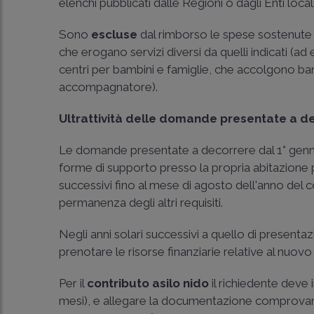
elenchi pubblicati dalle Regioni o dagli Enti locali
Sono
escluse
dal rimborso le spese sostenute pe
che erogano servizi diversi da quelli indicati (ad
centri per bambini e famiglie, che accolgono bam
accompagnatore).
Ultrattività delle domande presentate a d
Le domande presentate a decorrere dal 1° gennai
forme di supporto presso la propria abitazione pr
successivi fino al mese di agosto dell'anno del
permanenza degli altri requisiti.
Negli anni solari successivi a quello di present
prenotare le risorse finanziarie relative al nuovo
Per il
contributo asilo nido
il richiedente deve 
mesi), e allegare la documentazione comprovante