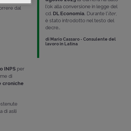
l'ok alla conversione in legge del
orrere dal
cd.
DL Economia
. Durante l'
iter
,
è stato introdotto nel testo del
decre..
di
Mario Cassaro
-
Consulente del
lavoro in Latina
to INPS
per
rme di
e croniche
ostenute
di asili