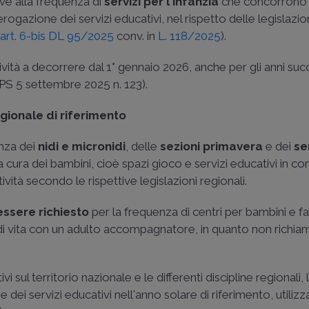
ative alla frequenza di
servizi per l'infanzia
che concorrono
'erogazione dei servizi educativi, nel rispetto delle legislazio
;
art. 6-bis DL 95/2025
conv. in
L. 118/2025
).
tà a decorrere dal 1° gennaio 2026, anche per gli anni succ
NPS 5 settembre 2025 n. 123
).
gionale di riferimento
enza dei
nidi e micronidi
, delle
sezioni primavera
e dei
se
cura dei bambini, cioè spazi gioco e servizi educativi in con
ttività secondo le rispettive legislazioni regionali.
essere richiesto
per la frequenza di centri per bambini e fa
i vita con un adulto accompagnatore, in quanto non richiam
i sul territorio nazionale e le differenti discipline regionali,
ne dei servizi educativi nell'anno solare di riferimento, utilizz