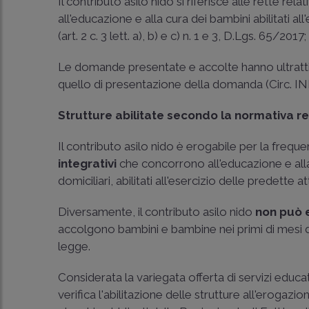
Il contributo asilo nido si riferisce alle rette rel
all'educazione e alla cura dei bambini abilitati all
(
art. 2 c. 3 lett. a), b) e c) n. 1 e 3, D.Lgs. 65/2017
Le domande presentate e accolte hanno ultrattivi
quello di presentazione della domanda (
Circ. I
Strutture abilitate secondo la normativa re
Il contributo asilo nido è erogabile per la frequ
integrativi
che concorrono all'educazione e alla 
domiciliari, abilitati all'esercizio delle predette a
Diversamente, il contributo asilo nido
non può 
accolgono bambini e bambine nei primi di mesi d
legge.
Considerata la variegata offerta di servizi educativ
verifica l'abilitazione delle strutture all'erogazio