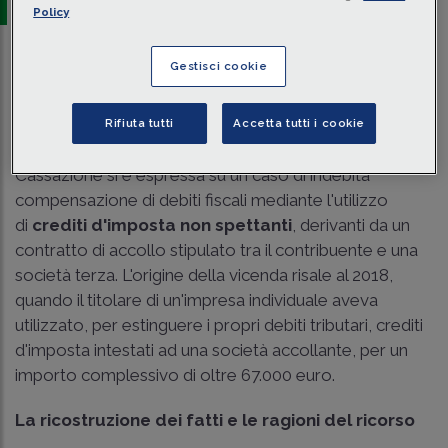
Policy
Gestisci cookie
Traduci con IA
Ascolta la news
Tempo di lettura
2 min.
Rifiuta tutti
Accetta tutti i cookie
Con la
Sent. 2 settembre 2025 n. 30098
, la
Cassazione si è espressa su un caso di indebita
compensazione di debiti fiscali mediante l'utilizzo
di
crediti d'imposta non spettanti
, derivanti da un
contratto di accollo stipulato tra il contribuente e una
società terza. L'origine della vicenda risale al 2018,
quando il titolare di un'impresa individuale aveva
utilizzato, per estinguere i propri debiti tributari, crediti
d'imposta intestati ad una società accollante, per un
importo complessivo di oltre 67.000 euro.
La ricostruzione dei fatti e le ragioni del ricorso