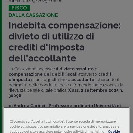
Sabato 06/09/2025 • 06:00
FISCO
DALLA CASSAZIONE
Indebita compensazione:
divieto di utilizzo di
crediti d'imposta
dell'accollante
La Cassazione ribadisce il
divieto assoluto
di
compensazione dei debiti fiscali
attraverso
crediti
d'imposta
di un soggetto terzo
accollante
, chiarendo il
perimetro delle condotte lecite e fornendo indicazioni sulla
rilevanza penale di tale pratica (
Cass. 2 settembre 2025 n.
30098
).
di
Andrea Carinci
-
Professore ordinario Università di
Bologna e patrocinante in Cassazione
di
Adriana Patumi
-
Dottoranda di ricerca in Scienze
Cliccando su “Accetta tutti i cookie”, l'utente accetta di memorizzare i
giuridiche presso Alma Mater Studiorum - Università
cookie sul dispositivo per migliorare la navigazione del sito, analizzare
di Bologna
l'utilizzo del sito e assistere nelle nostre attività di marketing.
Cookie