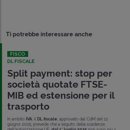
Ti potrebbe interessare anche
FISCO
DL FISCALE
Split payment: stop per
società quotate FTSE-
MIB ed estensione per il
trasporto
In ambito
IVA
, il
DL fiscale
, approvato dal CdM del 12
giugno 2025, prevede che a seguito della scadenza
dell'autorizzazione UE,
dal 1° luglio 2025
non sono più s..