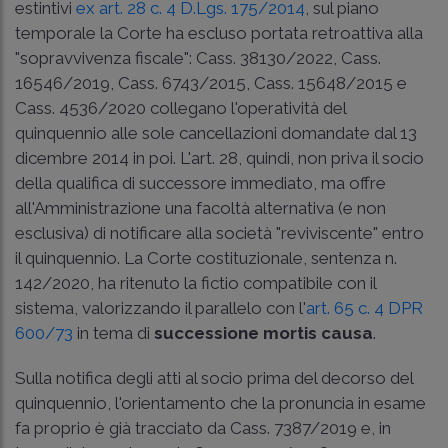
estintivi
ex art. 28 c. 4 D.Lgs. 175/2014
, sul piano
temporale la Corte ha escluso portata retroattiva alla
"sopravvivenza fiscale":
Cass. 38130/2022
,
Cass.
16546/2019
,
Cass. 6743/2015
,
Cass. 15648/2015
e
Cass. 4536/2020
collegano l'operatività del
quinquennio alle sole cancellazioni domandate dal 13
dicembre 2014 in poi. L'art. 28, quindi, non priva il socio
della qualifica di successore immediato, ma offre
all'Amministrazione una facoltà alternativa (e non
esclusiva) di notificare alla società "reviviscente" entro
il quinquennio. La Corte costituzionale, sentenza n.
142/2020, ha ritenuto la fictio compatibile con il
sistema, valorizzando il parallelo con l'
art. 65 c. 4 DPR
600/73
in tema di
successione mortis causa
.
Sulla notifica degli atti al socio prima del decorso del
quinquennio, l'orientamento che la pronuncia in esame
fa proprio è già tracciato da
Cass. 7387/2019
e, in