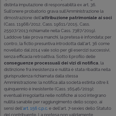
distinta imputazione di responsabilità ex art. 36.
Sull'onere probatorio grava sull'Amministrazione la
dimostrazione dell'
attribuzione patrimoniale ai soci
(
Cass. 11968/2012
,
Cass. 19611/2015
,
Cass.
25507/2013
richiamate nella
Cass. 7387/2019
).
Laddove tale prova manchi, la pretesa è infondata; per
contro, la fictio presuntiva introdotta dall'art. 36 come
novellato dal 2014 vale solo per gli esercizi successivi,
senza efficacia retroattiva. Sotto il profilo delle
conseguenze processuali dei vizi di notifica
, la
distinzione fra inesistenza e nullità è stata ribadita nella
giurisprudenza richiamata dalla stessa
Amministrazione: la notifica alla società estinta oltre il
quinquennio è inesistente (
Cass. 16546/2019
);
eventuali irregolarità nelle notifiche ai soci integrano
nullità sanabile per raggiungimento dello scopo, ai
sensi dell'
art. 156 c.p.c.
e dell'art. 7-sexies dello Statuto
del contribuente. La pretesa non validamente