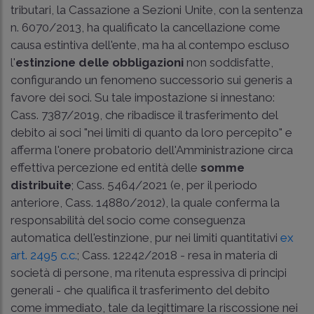
tributari, la Cassazione a Sezioni Unite, con la
sentenza
n. 6070/2013
, ha qualificato la cancellazione come
causa estintiva dell'ente, ma ha al contempo escluso
l'
estinzione delle obbligazioni
non soddisfatte,
configurando un fenomeno successorio sui generis a
favore dei soci. Su tale impostazione si innestano:
Cass. 7387/2019
, che ribadisce il trasferimento del
debito ai soci "nei limiti di quanto da loro percepito" e
afferma l'onere probatorio dell'Amministrazione circa
effettiva percezione ed entità delle
somme
distribuite
;
Cass. 5464/2021
(e, per il periodo
anteriore,
Cass. 14880/2012
), la quale conferma la
responsabilità del socio come conseguenza
automatica dell'estinzione, pur nei limiti quantitativi
ex
art. 2495 c.c.
;
Cass. 12242/2018
- resa in materia di
società di persone, ma ritenuta espressiva di principi
generali - che qualifica il trasferimento del debito
come immediato, tale da legittimare la riscossione nei