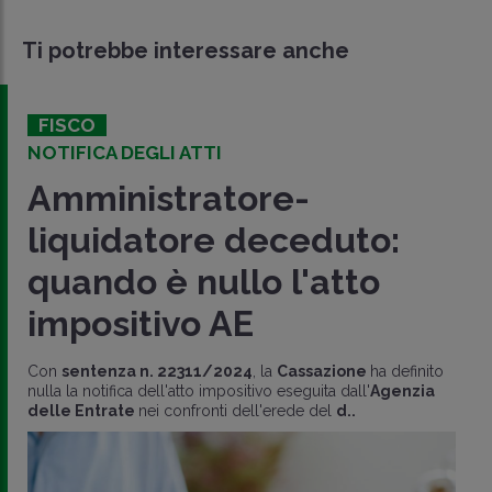
Ti potrebbe interessare anche
FISCO
AGEVOLAZIONI AGRICOLTURA
PPC anche con impianto
fotovoltaico sul lastrico
solare
Con la risposta 337/2002, l'Agenzia delle Entrate ha
analizzato il tema della
decadenza
delle agevolazioni
Piccola Proprietà Contadina (
PPC)
, affermando che la
costituzi..