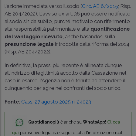
l'azione immediata verso il socio (
Circ. AE 6/2015
;
Risp.
AE 204/2022
). L'avviso ex art. 36 può essere notificato
al socio sin da subito, purché motivato con riferimento
alla responsabilità patrimoniale e alla
quantificazione
del vantaggio ricevuto
, anche basandosi sulla
presunzione legale
introdotta dalla riforma del 2014
(Risp. AE 204/2022
).
In definitiva, la prassi più recente è allineata dunque
all'indirizzo di legittimità accolto dalla Cassazione nel
caso in esame: l'Agenzia non è tenuta ad attendere il
quinquennio per agire nei confronti del socio unico.
Fonte
:
Cass. 27 agosto 2025 n. 24023
Quotidianopiù
è anche su
WhatsApp
!
Clicca
qui
per iscriverti gratis e seguire tutta l'informazione real