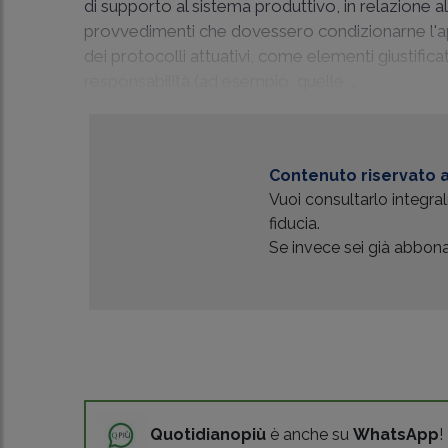
di supporto al sistema produttivo, in relazione all
provvedimenti che dovessero condizionarne l'ap
dei protocolli attuativi, come elementi giustifica
responsabilità (ad esempio, quelle ...
Contenuto riservato a
Vuoi consultarlo integr
fiducia.
Se invece sei già abbonat
Quotidianopiù
è anche su
WhatsApp
!