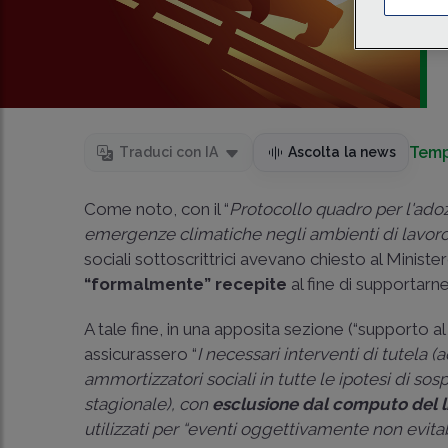
Temp
Traduci con IA
Ascolta la news
Come noto, con il “
Protocollo quadro per l'adoz
emergenze climatiche negli ambienti di lavor
sociali sottoscrittrici avevano chiesto al Ministe
“formalmente” recepite
al fine di supportarne 
A tale fine, in una apposita sezione (“supporto al
assicurassero “
I necessari interventi di tutela 
ammortizzatori sociali in tutte le ipotesi di sos
stagionale), con
esclusione dal computo del l
utilizzati per “eventi oggettivamente non evitabi