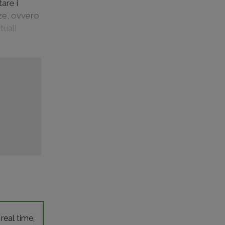
tare i
nze, ovvero
tuali
 real time,