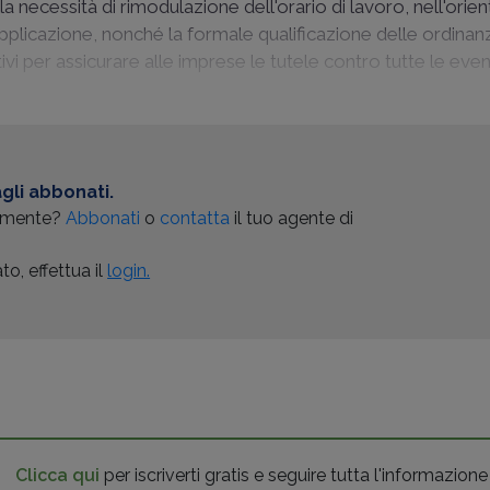
a necessità di rimodulazione dell'orario di lavoro, nell'orien
plicazione, nonché la formale qualificazione delle ordina
tivi per assicurare alle imprese le tutele contro tutte le even
gli abbonati.
almente?
Abbonati
o
contatta
il tuo agente di
o, effettua il
login.
Clicca qui
per iscriverti gratis e seguire tutta l'informazione