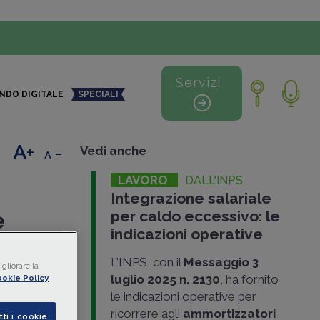
Servizi
NDO DIGITALE
SPECIALI
+
-
Vedi anche
LAVORO
TE E
DALL'INPS
Integrazione salariale
do:
per caldo eccessivo: le
e
collo tra
indicazioni operative
Lavoro e
L'INPS, con il
Messaggio 3
gliorare la
luglio 2025 n. 2130
, ha fornito
okie Policy
 misure
le indicazioni operative per
rmazione
,
e dare
ricorrere agli
ammortizzatori
taria
,
DPI
e
tti i cookie