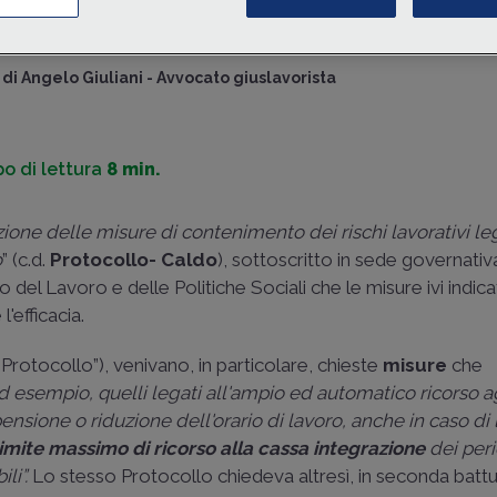
risposte che non siano correlate soltanto a
logiche emerg
riorganizzazione o
ma che siano
orientate a diventare strutturali e perm
quattro punti fonda
protocollo d'inte
di
Angelo Giuliani
-
Avvocato giuslavorista
di
Marianna Russo
-
R
diritto del lavoro
o di lettura
8 min.
ione delle misure di contenimento dei rischi lavorativi le
o
” (c.d.
Protocollo- Caldo
), sottoscritto in sede governativa
ro del Lavoro e delle Politiche Sociali che le misure ivi indi
l'efficacia.
 Protocollo”), venivano, in particolare, chieste
misure
che
(ad esempio, quelli legati all'ampio ed automatico ricorso a
pensione o riduzione dell'orario di lavoro, anche in caso di
imite massimo di ricorso alla cassa integrazione
dei peri
li”.
Lo stesso Protocollo chiedeva altresì, in seconda battu