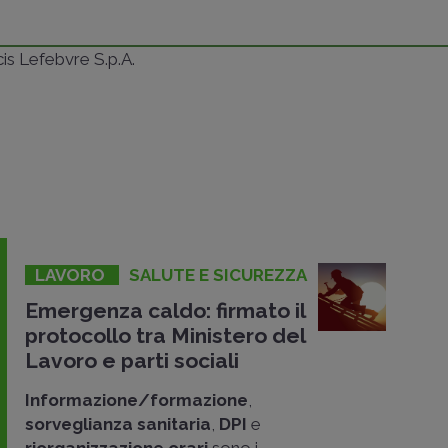
ncis Lefebvre S.p.A.
LAVORO
SALUTE E SICUREZZA
Emergenza caldo: firmato il
protocollo tra Ministero del
Lavoro e parti sociali
Informazione/formazione
,
sorveglianza sanitaria
,
DPI
e
riorganizzazione orari
sono i