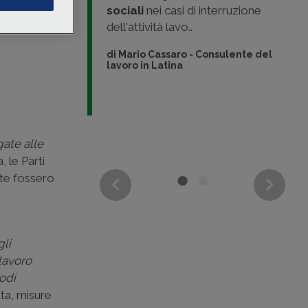
enziali
,
sociali
nei casi di interruzione
rari
sono i
anenti
.
dell'attività lavo..
mentali del
sa
siglato il 2..
di
Mario Cassaro
-
Consulente del
lavoro in Latina
icercatrice di
gate alle
, le Parti
cate fossero
gli
 lavoro
odi
ta, misure