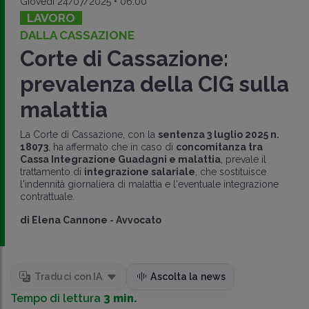
Giovedì 24/07/2025 • 06:00
LAVORO
DALLA CASSAZIONE
Corte di Cassazione:
prevalenza della CIG sulla
malattia
La Corte di Cassazione, con la
sentenza 3 luglio 2025 n.
18073
, ha affermato che in caso di
concomitanza tra
Cassa Integrazione Guadagni e malattia
, prevale il
trattamento di
integrazione salariale
, che sostituisce
l'indennità giornaliera di malattia e l'eventuale integrazione
contrattuale.
di
Elena Cannone
-
Avvocato
Traduci con IA
Ascolta la news
Tempo di lettura
3 min.