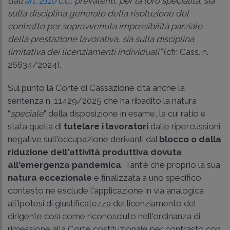
dall'
art. 2110 c.c.
, prevalenti, per la loro specialità, sia
sulla disciplina generale della risoluzione del
contratto per sopravvenuta impossibilità parziale
della prestazione lavorativa, sia sulla disciplina
limitativa dei licenziamenti individuali”
(cfr.
Cass. n.
26634/2024
).
Sul punto la Corte di Cassazione cita anche la
sentenza n. 11429/2025
che ha ribadito la natura
“
speciale
” della disposizione in esame, la cui ratio è
stata quella di
tutelare i lavoratori
dalle ripercussioni
negative sull'occupazione derivanti dal
blocco o dalla
riduzione dell'attività produttiva dovuta
all'emergenza pandemica
. Tant'è che proprio la sua
natura eccezionale
e finalizzata a uno specifico
contesto ne esclude l'applicazione in via analogica
all'ipotesi di giustificatezza del licenziamento del
dirigente così come riconosciuto nell'ordinanza di
rimessione alla Corte costituzionale per contrasto con