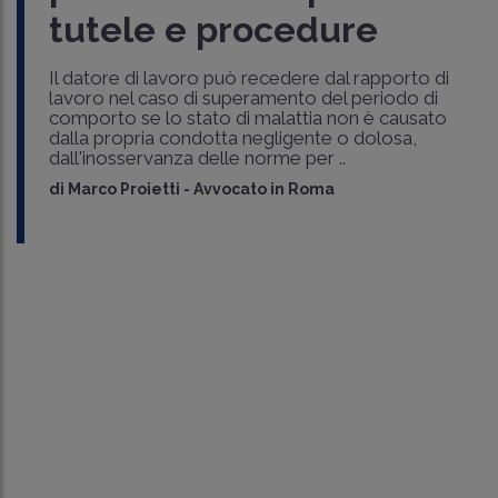
tutele e procedure
Il datore di lavoro può recedere dal rapporto di
lavoro nel caso di superamento del periodo di
comporto se lo stato di malattia non è causato
dalla propria condotta negligente o dolosa,
dall'inosservanza delle norme per ..
di
Marco Proietti
-
Avvocato in Roma