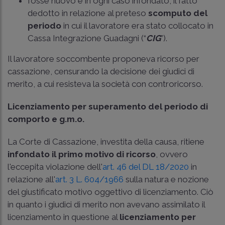
fosse nuovo e in ogni caso infondato, il fatto
dedotto in relazione al preteso
scomputo del
periodo
in cui il lavoratore era stato collocato in
Cassa Integrazione Guadagni (“
CIG
”).
Il lavoratore soccombente proponeva ricorso per
cassazione, censurando la decisione dei giudici di
merito, a cui resisteva la società con controricorso.
Licenziamento per superamento del periodo di
comporto e g.m.o.
La Corte di Cassazione, investita della causa, ritiene
infondato il primo motivo di ricorso
, ovvero
l'eccepita violazione dell'
art. 46 del DL 18/2020
in
relazione all'
art. 3 L. 604/1966
sulla natura e nozione
del giustificato motivo oggettivo di licenziamento. Ciò
in quanto i giudici di merito non avevano assimilato il
licenziamento in questione al
licenziamento per