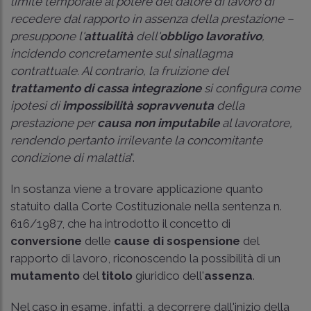
limite temporale al potere del datore di lavoro di
recedere dal rapporto in assenza della prestazione –
presuppone l'
attualità
dell'
obbligo lavorativo
,
incidendo concretamente sul sinallagma
contrattuale. Al contrario, la fruizione del
trattamento di cassa integrazione
si configura come
ipotesi di
impossibilità sopravvenuta
della
prestazione per
causa
non imputabile
al lavoratore,
rendendo pertanto irrilevante la concomitante
condizione di malattia
”.
In sostanza viene a trovare applicazione quanto
statuito dalla
Corte Costituzionale nella sentenza n.
616/1987
, che ha introdotto il concetto di
conversione
delle
cause di sospensione
del
rapporto di lavoro, riconoscendo la possibilità di un
mutamento
del
titolo
giuridico dell'
assenza
.
Nel caso in esame, infatti, a decorrere dall'inizio della