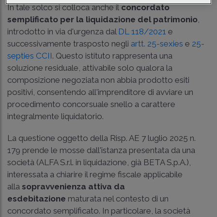
In tale solco si colloca anche il
concordato
semplificato per la liquidazione del patrimonio
,
introdotto in via d'urgenza dal
DL 118/2021
e
successivamente trasposto negli
artt. 25-sexies
e
25-
septies CCII
. Questo istituto rappresenta una
soluzione residuale, attivabile solo qualora la
composizione negoziata non abbia prodotto esiti
positivi, consentendo all'imprenditore di avviare un
procedimento concorsuale snello a carattere
integralmente liquidatorio.
La questione oggetto della
Risp. AE 7 luglio 2025 n.
179
prende le mosse dall'istanza presentata da una
società (ALFA S.r.l. in liquidazione, già BETA S.p.A.),
interessata a chiarire il regime fiscale applicabile
alla
sopravvenienza attiva da
esdebitazione
maturata nel contesto di un
concordato semplificato. In particolare, la società