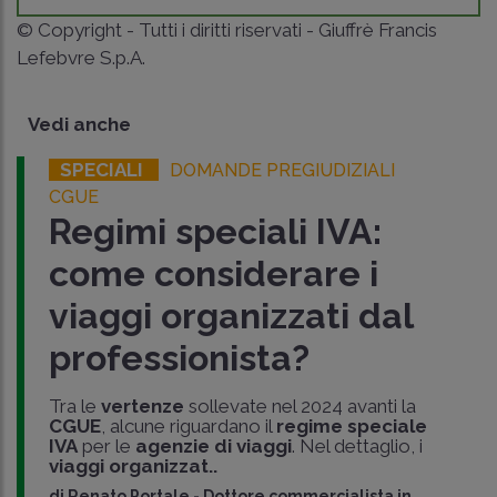
© Copyright - Tutti i diritti riservati - Giuffrè Francis
Lefebvre S.p.A.
Vedi anche
SPECIALI
DOMANDE PREGIUDIZIALI
CGUE
Regimi speciali IVA:
come considerare i
viaggi organizzati dal
professionista?
Tra le
vertenze
sollevate nel 2024 avanti la
CGUE
, alcune riguardano il
regime speciale
IVA
per le
agenzie di viaggi
. Nel dettaglio, i
viaggi organizzat..
di
Renato Portale
-
Dottore commercialista in