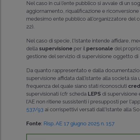
Nel caso in cui l'ente pubblico si avvale di un so
aggiornamento, riqualificazione e riconversion
medesimo ente pubblico all'organizzatore del co
22
).
Nel caso di specie, l'Istante intende affidare, m
della
supervisione
per il
personale
del propri
gestione del servizio di supervisione oggetto di
Da quanto rappresentato e dalla documentazione p
supervisione affidata dall'istante alla società s
frequenza del quale siano stati riconosciuti
cred
supervisionati (cfr scheda
LEPS
di supervisione 
l'AE non ritiene sussistenti i presupposti per l'a
537/93
ai corrispettivi versati dall'Istante alla 
Fonte
:
Risp. AE 17 giugno 2025 n. 157