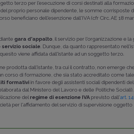
ggetto terzo per l'esecuzione di corsi destinati alla formazi
e del proprio personale dipendente, le somme corrisposte d
rso beneficiano dell'esenzione dall'IVA (cfr
Circ. AE 18 ma
ediante
gara d'appalto
, il servizio per l'organizzazione e l
o
servizio sociale
. Dunque, da quanto rappresentato nell'is
 quesito viene affidata dall'istante ad un soggetto terzo.
rodotta dall'istante, tra cui il contratto, non emerge che l
ia un corso di formazione, che sia stato accreditato come tale
iti formativi
in favore degli assistenti sociali dipendenti del
elaborata dal Ministero del Lavoro e delle Politiche Sociali).
pplicazione del
regime di esenzione IVA
previsto dall'
art. 14
Società per l'affidamento del servizio di supervisione oggetto 