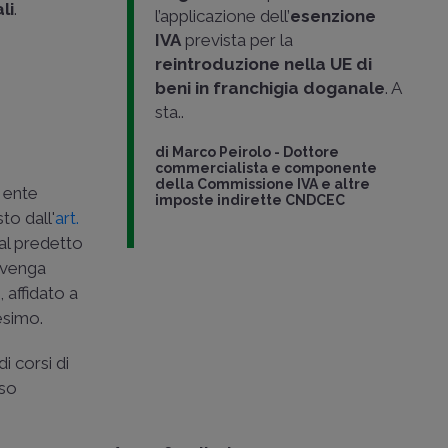
li
.
l’applicazione dell’
esenzione
IVA
prevista per la
reintroduzione nella UE di
beni in franchigia doganale
. A
sta..
di
Marco Peirolo
-
Dottore
commercialista e componente
della Commissione IVA e altre
 ente
imposte indirette CNDCEC
to dall'
art.
 al predetto
e venga
 affidato a
esimo.
i corsi di
aso