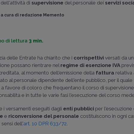
dell'attività di
supervisione
del personale dei
servizi socia
a cura di
redazione Memento
o di lettura
3 min.
zia delle Entrate ha chiarito che i
corrispettivi
versati da un
isione possano rientrare nel
regime di esenzione IVA
previs
ccreditata, al momento dell'emissione della
fattura
relativa
ato al personale dipendente dell'ente pubblico, per il qual
i
a favore di coloro che frequentano il corso di supervisione,
nsabilità e in tutte le varie fasi l'esecuzione del corso med
 i versamenti eseguiti dagli
enti pubblici
per l'esecuzione d
ne
e
riconversione del personale
costituiscono in ogni c
 sensi dell'
art. 10 DPR 633/72
.