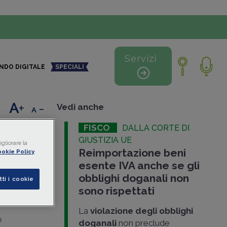
Servizi
NDO DIGITALE
SPECIALI
+
-
Vedi anche
FISCO
DALLA CORTE DI
r
GIUSTIZIA UE
gliorare la
Reimportazione beni
ione
okie Policy
esente IVA anche se gli
obblighi doganali non
tti i cookie
sono rispettati
157
, ha
La
violazione degli obblighi
e
doganali
non preclude