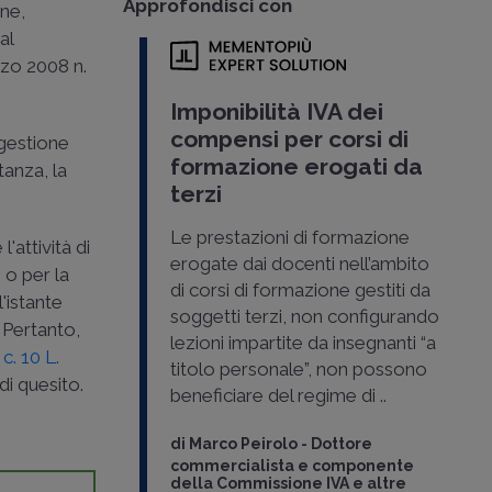
Approfondisci con
one,
al
rzo 2008 n.
Imponibilità IVA dei
compensi per corsi di
a gestione
formazione erogati da
tanza, la
terzi
Le prestazioni di formazione
'attività di
erogate dai docenti nell’ambito
 o per la
di corsi di formazione gestiti da
l'istante
soggetti terzi, non configurando
 Pertanto,
lezioni impartite da insegnanti “a
 c. 10 L.
titolo personale”, non possono
di quesito.
beneficiare del regime di ..
di
Marco Peirolo
-
Dottore
commercialista e componente
della Commissione IVA e altre