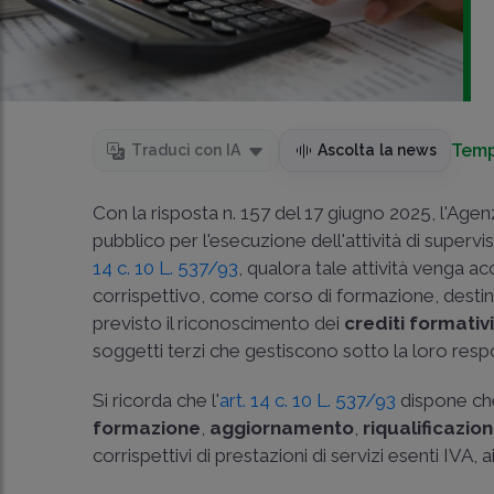
Temp
Traduci con IA
Ascolta la news
Con la
risposta n. 157 del 17 giugno 2025
, l'Agen
pubblico per l'esecuzione dell'attività di superv
14 c. 10 L. 537/93
, qualora tale attività venga a
corrispettivo, come corso di formazione, destin
previsto il riconoscimento dei
crediti formativ
soggetti terzi che gestiscono sotto la loro respo
Si ricorda che l'
art. 14 c. 10 L. 537/93
dispone che
formazione
,
aggiornamento
,
riqualificazio
corrispettivi di prestazioni di servizi esenti IVA, ai