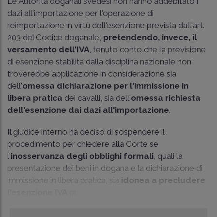
Le Autorità doganali svedesi non hanno addebitato i
dazi all'importazione per l'operazione di
reimportazione in virtù dell'esenzione prevista dall'art.
203 del Codice doganale,
pretendendo, invece, il
versamento dell'IVA
, tenuto conto che la previsione
di esenzione stabilita dalla disciplina nazionale non
troverebbe applicazione in considerazione sia
dell'
omessa dichiarazione per l'immissione in
libera pratica
dei cavalli, sia dell'
omessa richiesta
dell'esenzione dai dazi all'importazione
.
Il giudice interno ha deciso di sospendere il
procedimento per chiedere alla Corte se
l'
inosservanza degli obblighi formali
, quali la
presentazione dei beni in dogana e la dichiarazione di
immissione in libera pratica, sia
idonea a precludere
l'esenzione IVA
pr...