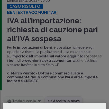
Lunedì 18/11/2024 • 06:00
CASO RISOLTO
BENI EXTRACOMUNITARI
IVA all’importazione:
richiesta di cauzione pari
all’IVA sospesa
Per le
importazioni di beni
, è possibile richiedere agli
operatori a rischio la prestazione di una cauzione pari
all'
importo dell'imposta sul valore aggiunto
sospesa se
i
beni di provenienza extracomunitaria
sono destinati
a essere trasferiti in altro Stato UE.
di
Marco Peirolo
-
Dottore commercialista e
componente della Commissione IVA e altre imposte
indirette CNDCEC
Traduci con IA
Ascolta la news
Tempo di lettura
4 min.