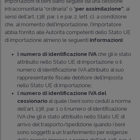
importazioni di beni siano seguite da una cessione
intracomunitaria “ordinaria” o “
per assimilazione”
, ai
sensi dell'art. 138, par. 1 e par. 2, lett. c), a condizione
che, al momento dell'importazione, l'importatore
abbia fornito alle Autorità competenti dello Stato UE
di importazione almeno le seguenti
informazioni
:
il
numero di identificazione IVA
che gli è stato
attribuito nello Stato UE di importazione o il
numero di identificazione IVA attribuito al suo
rappresentante fiscale debitore dell'imposta
nello Stato UE di importazione;
il
numero di identificazione IVA del
cessionario
al quale i beni sono ceduti a norma
dell'art. 138, par. 1 o il numero di identificazione
IVA che gli è stato attribuito nello Stato UE di
arrivo del trasporto/spedizione quando i beni
sono soggetti a un trasferimento per esigenze
della propria impresa a norma dell'art. 138, par. 2,