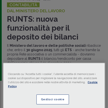
CONTABILITÀ
DAL MINISTERO DEL LAVORO
RUNTS: nuova
funzionalità per il
deposito dei bilanci
Il
Ministero del lavoro e delle politiche sociali
ribadisce
che, entro il
30 giugno 2025
, tutti gli
ETS
- anche tramite la
propria Rete associativa o un commercialista - dovranno
depositare al
RUNTS
il bilancio/rendiconto per cassa
dell'esercizio chiuso il 31 dicembre 2024.
a cura di
redazione Memento
Cliccando su “Accetta tutti i cookie”, l'utente accetta di memorizzare i
cookie sul dispositivo per migliorare la navigazione del sito, analizzare
l'utilizzo del sito e assistere nelle nostre attività di marketing.
Cookie
Policy
Traduci con IA
Ascolta la news
Tempo di lettura
5 min.
Gestisci cookie