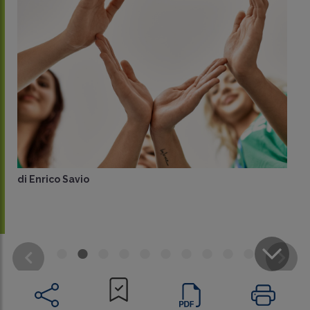
di
Enrico Savio
CONDIVIDI
SU