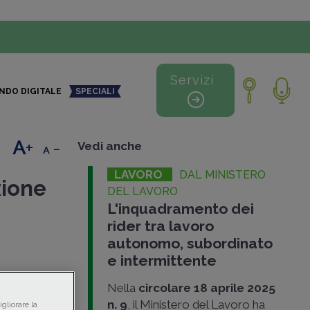
Servizi
NDO DIGITALE
SPECIALI
+
-
Vedi anche
LAVORO
DAL MINISTERO
zione
DEL LAVORO
L'inquadramento dei
rider tra lavoro
autonomo, subordinato
e intermittente
ti,
Nella
circolare 18 aprile 2025
1923
n. 9
, il Ministero del Lavoro ha
gliorare la