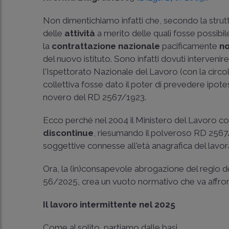
Non dimentichiamo infatti che, secondo la strutt
delle
attività
a merito delle quali fosse possibi
la
contrattazione nazionale
pacificamente
no
del nuovo istituto. Sono infatti dovuti intervenire
l'Ispettorato Nazionale del Lavoro (con la
circo
collettiva fosse dato il poter di prevedere ipotesi
novero del RD 2567/1923.
Ecco perché nel 2004 il Ministero del Lavoro conc
discontinue
, riesumando il polveroso RD 2567/
soggettive connesse all'età anagrafica del lavor
Ora, la (in)consapevole abrogazione del regio 
56/2025
, crea un vuoto normativo che va affro
Il lavoro intermittente nel 2025
Come al solito, partiamo dalle basi.