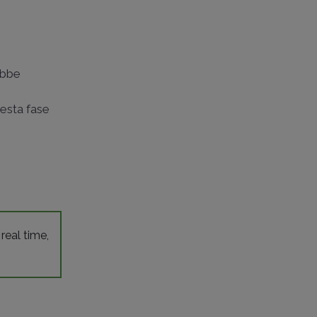
ebbe
uesta fase
 real time,