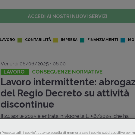
ACCEDI AI NOSTRI NUOVI SERVIZI
LAVORO
CONTABILITÀ
IMPRESA
FINANZIAMENTI
MO
Venerdì 06/06/2025 • 06:00
LAVORO
CONSEGUENZE NORMATIVE
Lavoro intermittente: abroga
del Regio Decreto su attività
discontinue
Il 24 aprile 2025 è entrata in vigore la L. 56/2025, che ha
abrogato diversi atti normativi considerati superati: tra ques
tuttavia, figurava anche il famoso
Regio Decreto
n. 2567/
 “Accetta tutti i cookie”, l'utente accetta di memorizzare i cookie sul dispositivo per mi