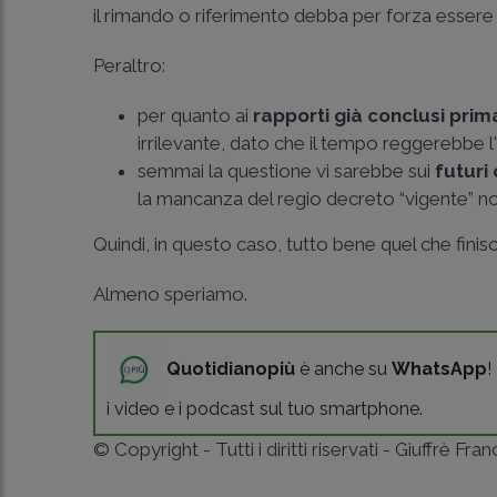
il rimando o riferimento debba per forza essere
Peraltro:
per quanto ai
rapporti già conclusi prim
irrilevante, dato che il tempo reggerebbe l'a
semmai la questione vi sarebbe sui
futuri
la mancanza del regio decreto “vigente” n
Quindi, in questo caso, tutto bene quel che finis
Almeno speriamo.
Quotidianopiù
è anche su
WhatsApp
!
i video e i podcast sul tuo smartphone.
© Copyright - Tutti i diritti riservati - Giuffrè Fra