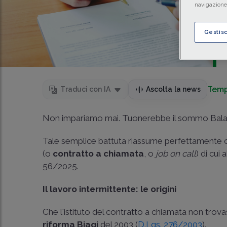
navigazione 
Gestis
Temp
Traduci con IA
Ascolta la news
Non impariamo mai. Tuonerebbe il sommo Balas
Tale semplice battuta riassume perfettamente c
(o
contratto a chiamata
, o
job on call
) di cui 
56/2025
.
Il lavoro intermittente: le origini
Che l'istituto del contratto a chiamata non trovas
riforma Biagi
del 2003 (
D.Lgs. 276/2003
).