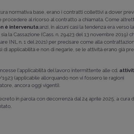
ura normativa base, erano i contratti collettivi a dover pr
le procedere al ricorso al contratto a chiamata. Come altret
n è intervenuta
;anzi, in alcuni casi la tendenza era verso l
 sia la Cassazione (
Cass. n. 29423 del 13 novembre 2019
) c
lare INL n. 1 del 2021
) per precisare come alla contrattazio
 di applicabilità e non di negarle, se le attività erano già pre
esse l'applicabilità del lavoro intermittente alle cd.
attivi
1923 (applicabile allorquando non vi fossero le ragioni
atore, ancora oggi vigenti).
decreto in parola con decorrenza dal
24 aprile 2025, a cura d
ntato.