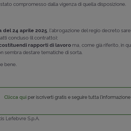
 stato compromesso dalla vigenza di quella disposizione.
a del 24 aprile 2025
, l'abrogazione del regio decreto sar
tti concluso (il contratto);
 costituendi rapporti di lavoro
ma, come già riferito, in q
on sembra destare tematiche di sorta.
ce bene.
Clicca qui
per iscriverti gratis e seguire tutta l'informazione
ncis Lefebvre S.p.A.