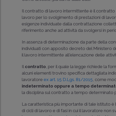
Il contratto di lavoro intermittente è il contratt
lavoro per lo svolgimento di prestazioni di lav
esigenze individuate dalla contrattazione coll
riferimento anche ad attività da svolgersi in per
In assenza di determinazione da parte della cont
individuati con apposito decreto del Ministero d
il lavoro intermittente all'elencazione delle atti
Il
contratto
, per il quale la legge richiede la f
alcuni elementi trovino specifica dettagliata in
lavoratore
ex art. 15 D.Lgs. 81/2015
, come modi
indeterminato oppure a tempo determina
la disciplina sul contratto a tempo determinato 
La caratteristica più importante di tale istituto è
di cicli di lavoro e di fasi in cui il lavoratore no