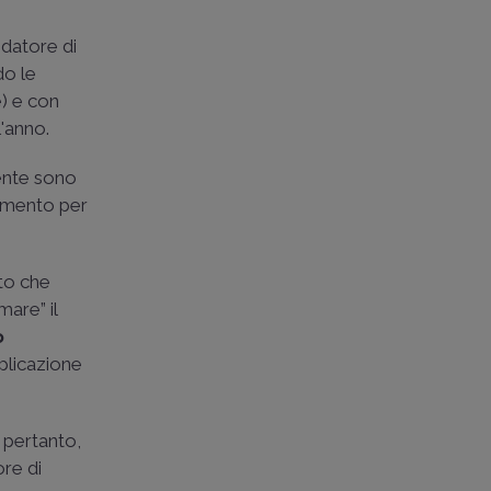
 datore di
do le
) e con
l'anno.
ente sono
rimento per
sto che
mare” il
o
plicazione
, pertanto,
ore di