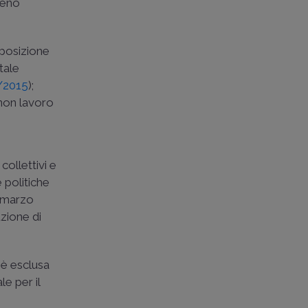
meno
isposizione
tale
1/2015
);
 non lavoro
collettivi e
 politiche
 marzo
uzione di
 è esclusa
e per il