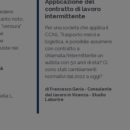
Applicazione del
contratto di lavoro
evedere
intermittente
tanto noto,
a "censura"
Per una società che applica il
he
CCNL Trasporto merci e
ne
logistica, è possibile assumere
viste nel
con contratto a
chiamata/intermittente un
autista con 50 anni di età? Ci
tà
sono stati cambiamenti
normativi dal 2022 a oggi?
di
Francesco Geria
-
Consulente
del lavoro in Vicenza - Studio
ella L.
Labortre