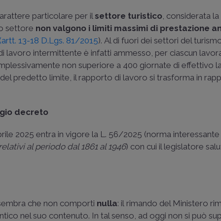
arattere particolare per il
settore turistico
, considerata la
to settore
non valgono i limiti massimi di prestazione 
(artt. 13-18 D.Lgs. 81/2015
). Al di fuori dei settori del turism
o di lavoro intermittente è infatti ammesso, per ciascun lavo
mplessivamente non superiore a 400 giornate di effettivo 
 del predetto limite, il rapporto di lavoro si trasforma in rap
egio decreto
prile 2025 entra in vigore la
L. 56/2025
(norma interessante 
elativi al periodo dal 1861 al 1946
) con cui il legislatore salu
, sembra che non comporti
nulla
: il rimando del Ministero r
tico nel suo contenuto. In tal senso, ad oggi non si può s