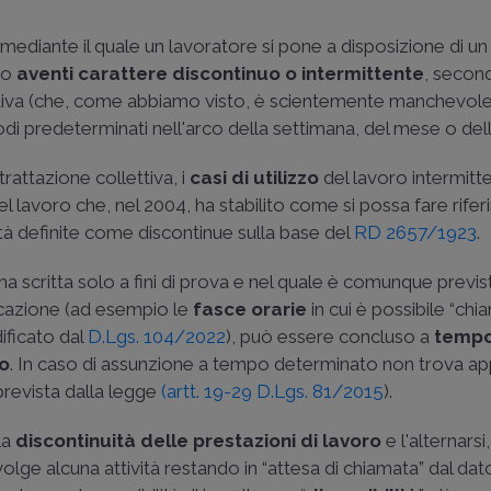
o mediante il quale un lavoratore si pone a disposizione di un
oro
aventi carattere discontinuo o intermittente
, secon
ettiva (che, come abbiamo visto, è scientemente manchevole
iodi predeterminati nell'arco della settimana, del mese o del
rattazione collettiva, i
casi di utilizzo
del lavoro intermitt
el lavoro che, nel 2004, ha stabilito come si possa fare rife
vità definite come discontinue sulla base del
RD 2657/1923
.
orma scritta solo a fini di prova e nel quale è comunque previ
dicazione (ad esempio le
fasce orarie
in cui è possibile “chia
ficato dal
D.Lgs. 104/2022
), può essere concluso a
temp
to
. In caso di assunzione a tempo determinato non trova ap
prevista dalla legge
(artt. 19-29 D.Lgs. 81/2015
).
 la
discontinuità delle prestazioni di lavoro
e l'alternarsi
n svolge alcuna attività restando in “attesa di chiamata” dal dat