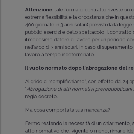
Attenzione
: tale forma di contratto riveste un c
estrema flessibilità e la circostanza che in ques
400 giornate in 3 anni solari) previsti dalla legge
pubblici esercizi e dello spettacolo, il contratt
il medesimo datore di lavoro per un periodo co
nell'arco di 3 anni solari. In caso di superamento
lavoro a tempo indeterminato.
Il vuoto normato dopo l'abrogazione del r
Al grido di “semplifichiamo”, con effetto dal 24 a
“
Abrogazione di atti normativi prerepubblicani r
regio decreto.
Ma cosa comporta la sua mancanza?
Fermo restando la necessità di un chiarimento
atto normativo che, vigente o meno, rimane iden