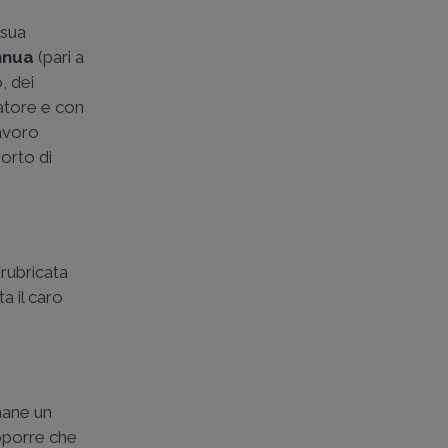
 sua
annua
(pari a
o, dei
ratore e con
lavoro
porto di
rubricata
ta il caro
imane un
upporre che