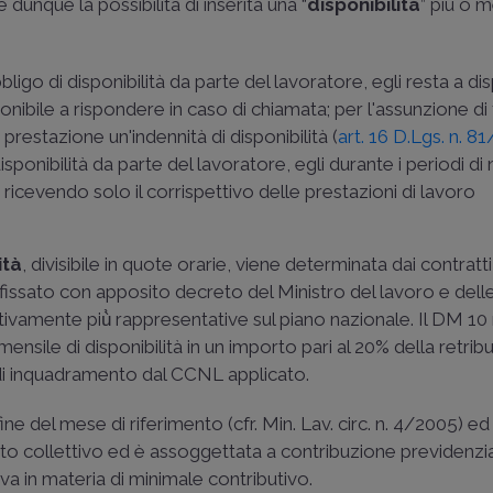
dunque la possibilità di inserita una “
disponibilità
” più o 
bligo di disponibilità da parte del lavoratore, egli resta a d
ponibile a rispondere in caso di chiamata; per l'assunzione di 
prestazione un'indennità di disponibilità (
art. 16 D.Lgs. n. 8
isponibilità da parte del lavoratore, egli durante i periodi di
ricevendo solo il corrispettivo delle prestazioni di lavoro
ità
, divisibile in quote orarie, viene determinata dai contratti 
issato con apposito decreto del Ministro del lavoro e delle
tivamente più̀ rappresentative sul piano nazionale. Il
DM 10
mensile di disponibilità in un importo pari al 20% della retrib
o di inquadramento dal CCNL applicato.
 fine del mese di riferimento (cfr.
Min. Lav. circ. n. 4/2005
) ed
tto collettivo ed è assoggettata a contribuzione previdenzial
a in materia di minimale contributivo.