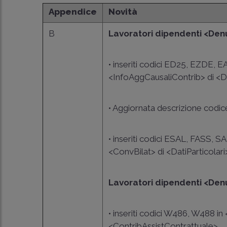
Appendice
Novità
B
Lavoratori dipendenti <Den
• inseriti codici ED25, EZDE, 
<InfoAggCausaliContrib> di <Da
• Aggiornata descrizione codi
• inseriti codici ESAL, FASS, 
<ConvBilat> di <DatiParticolari
Lavoratori dipendenti <Den
• inseriti codici W486, W488 i
<ContribAssistContrattuale>