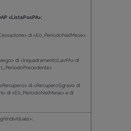
DAP <ListaPosPA>:
iceCessazione> di <E0_PeriodoNelMese>
Impiego> di <InquadramentoLavPA> di
V1_PeriodoPrecedente>
odiceRecupero> di <RecuperoSgravi> di
oni> di <E0_PeriodoNelMese> e di
riIndividuale>: