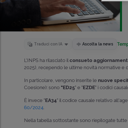
Temp
Traduci con IA
Ascolta la news
L'INPS ha rilasciato il
consueto aggiornamento
2025), recependo le ultime novità normative e di p
In particolare, vengono inserite le
nuove speci
Coesione): sono
"ED25
" e "
EZDE
" i codici caus
È invece "
EA34
" il codice causale relativo all'ag
60/2024
.
Nella tabella sottostante sono riepilogate tutte 