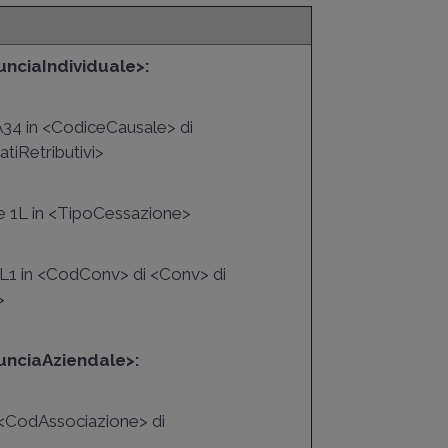
unciaIndividuale>:
EA34 in <CodiceCausale> di
tiRetributivi>
ce 1L in <TipoCessazione>
SAL1 in <CodConv> di <Conv> di
>
unciaAziendale>:
n <CodAssociazione> di