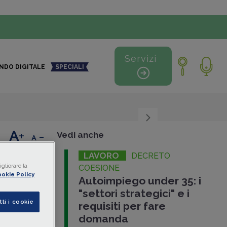
Servizi
NDO DIGITALE
SPECIALI
+
-
Vedi anche
LAVORO
NZIONI
DECRETO
gliorare la
COESIONE
okie Policy
ino a 650
Autoimpiego under 35: i
o
"settori strategici" e i
tti i cookie
(
versione
r le
requisiti per fare
normative
oni
domanda