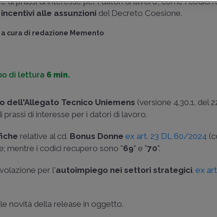
e di prassi di interesse per i datori di lavoro, come i codici re
Il
Decreto intermini
incentivi alle assunzioni
del Decreto Coesione.
66
e la successiva
a cura di
redazione Memento
INPS n. 91
hanno pr
requisiti, termini e m
richiesta dell'agevo
mirata a incentivare.
o di lettura
6 min.
di
Massimiliano Matt
Consulente del lavo
 dell'Allegato Tecnico Uniemens
(versione 4.30.1. del
Spa
rassi di interesse per i datori di lavoro.
fiche
relative al cd.
Bonus Donne
ex art. 23 DL 60/2024
(c
ale; mentre i codici recupero sono "
69
" e "
70
".
evolazione per l'
autoimpiego nei settori strategici
.
ex ar
le novità della release in oggetto.