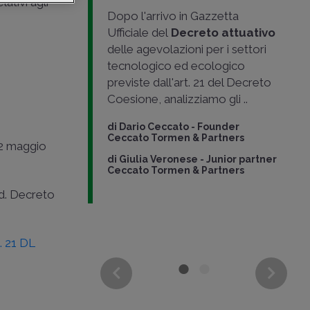
lativi agli
steriale n.
Dopo l'arrivo in Gazzetta
circolare
Ufficiale del
Decreto attuativo
ecisato
delle agevolazioni per i settori
odalità di
tecnologico ed ecologico
lazione
previste dall'art. 21 del Decreto
.
Coesione, analizziamo gli ..
eucci
-
di
Dario Ceccato
-
Founder
ro - Nexumstp
Ceccato Tormen & Partners
 22 maggio
di
Giulia Veronese
-
Junior partner
Ceccato Tormen & Partners
d. Decreto
t. 21 DL