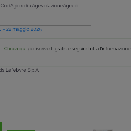
in <CodAgio> di <AgevolazioneAgr> di
1 – 22 maggio 2025
Clicca qui
per iscriverti gratis e seguire tutta l'informazione
ncis Lefebvre S.p.A.