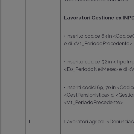
Lavoratori Gestione ex INP
• inserito codice 63 in <Cod
e di <V1_PeriodoPrecedente>
• inserito codice 52 in <Tipo
<E0_PeriodoNelMese> e di <
• inseriti codici 69, 70 in <C
<GestPensionistica> di <Gesti
<V1_PeriodoPrecedente>
I
Lavoratori agricoli <DenunciaAg