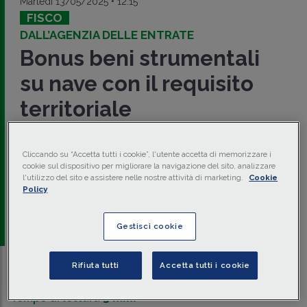
Martedì 13/05/2025 • 12:15
FISCO
DALL’AGENZIA DELLE ENTRATE
Bonus beni strumentali
su nave con il requisito
territoriale
L'Agenzia delle Entrate, con
Risp. AE 13 maggio 2025 n.
128
, ha chiarito che il
credito d'imposta per
Cliccando su “Accetta tutti i cookie”, l'utente accetta di memorizzare i
investimenti in beni strumentali nuovi
spetta in caso di
cookie sul dispositivo per migliorare la navigazione del sito, analizzare
beni installati su una
nave
di bandiera italiana utilizzata
l'utilizzo del sito e assistere nelle nostre attività di marketing.
Cookie
principalmente fuori dalle acque territoriali, purché la nave
Policy
sia localizzata in Italia.
a cura di
redazione Memento
Gestisci cookie
Rifiuta tutti
Accetta tutti i cookie
Traduci con IA
Ascolta la news
Tempo di lettura
3 min.