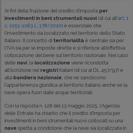
Ai fini della fruizione del credito d'imposta
per
investimenti in beni strumentali nuovi
(di cui all'
art. 1
c. 1051-1063 L. 178/2020
) è essenziale che
l'investimento sia localizzato nel territorio dello Stato
italiano. Il concetto di
territorialità
è centrale sia per
l'IVA sia per le imposte dirette e si riferisce all'effettiva
collocazione del bene sul territorio nazionale. Nel caso
delle
navi
, la
localizzazione
viene ricondotta
all'iscrizione nei
registri
italiani (di cui al
DL 457/97
) e
alla
bandiera nazionale
, che ne sanciscono
l'appartenenza giuridica al territorio italiano anche se la
nave opera fuori dalle acque territoriali.
Con la risposta n. 128 del 13 maggio 2025, l'Agenzia
delle Entrate ha chiarito che il credito d'imposta per
investimenti in beni strumentali nuovi collocati su una
nave
spetta a condizione che la nave sia localizzata in