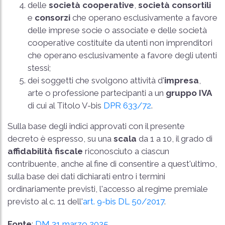
delle
società cooperative
,
società consortili
e
consorzi
che operano esclusivamente a favore
delle imprese socie o associate e delle società
cooperative costituite da utenti non imprenditori
che operano esclusivamente a favore degli utenti
stessi;
dei soggetti che svolgono attività d'
impresa
,
arte o professione partecipanti a un
gruppo IVA
di cui al Titolo V-bis
DPR 633/72
.
Sulla base degli indici approvati con il presente
decreto è espresso, su una
scala
da 1 a 10, il grado di
affidabilità fiscale
riconosciuto a ciascun
contribuente, anche al fine di consentire a quest'ultimo,
sulla base dei dati dichiarati entro i termini
ordinariamente previsti, l'accesso al regime premiale
previsto al c. 11 dell'
art. 9-bis DL 50/2017
.
Fonte
:
DM 31 marzo 2025