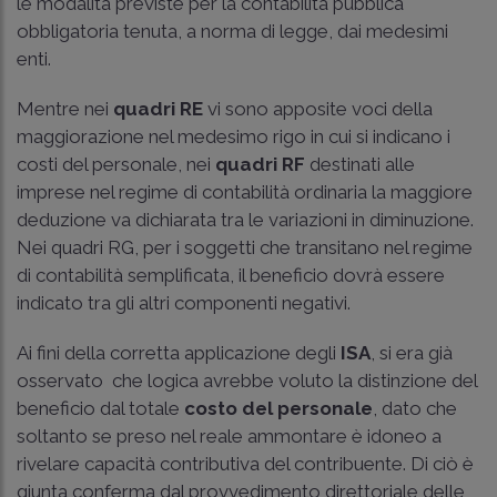
le modalità previste per la contabilità pubblica
obbligatoria tenuta, a norma di legge, dai medesimi
enti.
Mentre nei
quadri RE
vi sono apposite voci della
maggiorazione nel medesimo rigo in cui si indicano i
costi del personale, nei
quadri RF
destinati alle
imprese nel regime di contabilità ordinaria la maggiore
deduzione va dichiarata tra le variazioni in diminuzione.
Nei quadri RG, per i soggetti che transitano nel regime
di contabilità semplificata, il beneficio dovrà essere
indicato tra gli altri componenti negativi.
Ai fini della corretta applicazione degli
ISA
, si era già
osservato che logica avrebbe voluto la distinzione del
beneficio dal totale
costo del personale
, dato che
soltanto se preso nel reale ammontare è idoneo a
rivelare capacità contributiva del contribuente. Di ciò è
giunta conferma dal provvedimento direttoriale delle