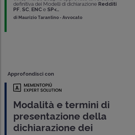
definitiva dei Modelli di dichiarazione
Redditi
PF
,
SC
,
ENC
e
SP<..
di
Maurizio Tarantino
-
Avvocato
Approfondisci con
Modalità e termini di
presentazione della
dichiarazione dei