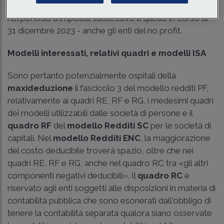
tal fine si servano di manodopera dipendente assunta
nel periodo d'imposta successivo a quello in corso al
31 dicembre 2023 - anche gli enti del no profit.
Modelli interessati, relativi quadri e modelli ISA
Sono pertanto potenzialmente ospitali della
maxideduzione
il fascicolo 3 del modello redditi PF,
relativamente ai quadri RE, RF e RG, i medesimi quadri
dei modelli utilizzabili dalle società di persone e il
quadro RF
del
modello Redditi SC
per le società di
capitali. Nel
modello Redditi ENC
, la maggiorazione
del costo deducibile troverà spazio, oltre che nei
quadri RE, RF e RG, anche nel quadro RC tra «gli altri
componenti negativi deducibili». Il
quadro RC
è
riservato agli enti soggetti alle disposizioni in materia di
contabilità pubblica che sono esonerati dall'obbligo di
tenere la contabilità separata qualora siano osservate