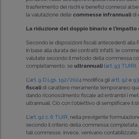
trasferimento dei rischi e benefici connessi al b
la valutazione delle
commesse infrannuali
di 
La riduzione del doppio binario e l'impatto 
Secondo le disposizioni fiscali antecedenti al
in base alla durata dei contratti; infatti, le com
valutate secondo il metodo della commessa c
completamento, se
ultrannuali
(
art. 93 TUIR
).
L'
art. 9 D.Lgs. 192/2024
modifica gli
artt. 92
e
93
fiscali
di carattere meramente temporaneo qualora
dando riconoscimento fiscale ad entrambi i meto
ultrannuali. Ciò con l'obiettivo di semplificare il s
L'
art. 92 c. 6 TUIR
, nella previgente formulazio
secondo il criterio della commessa completata
tali commesse, invece, venivano contabilizzat