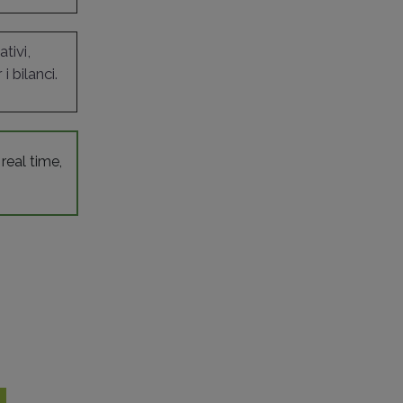
tivi,
 bilanci.
 real time,