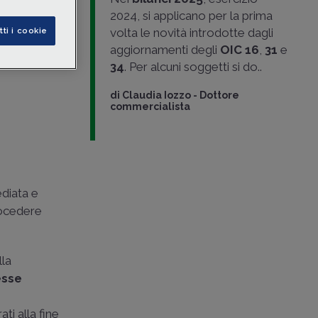
opere e
2024, si applicano per la prima
 adottati in
volta le novità introdotte dagli
tti i cookie
aggiornamenti degli
OIC 16
,
31
e
e in Roma
34
. Per alcuni soggetti si do..
di
Claudia Iozzo
-
Dottore
commercialista
diata e
procedere
lla
sse
ati alla fine