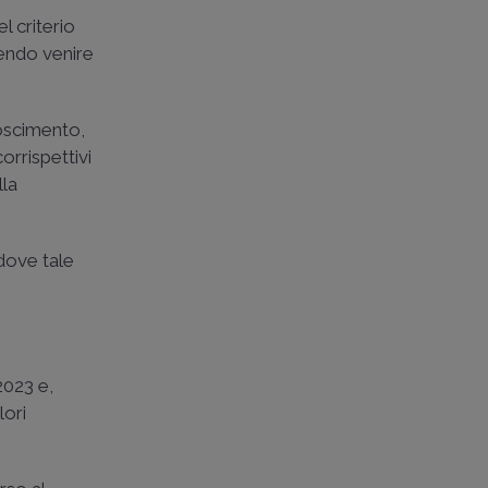
l criterio
cendo venire
oscimento,
orrispettivi
lla
dove tale
2023 e,
lori