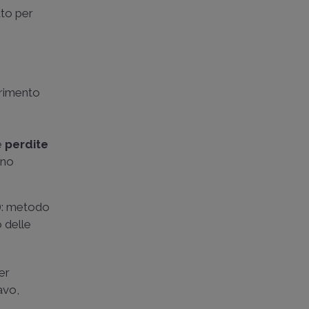
ato per
ferimento
le
perdite
ono
9): metodo
 delle
per
avo,