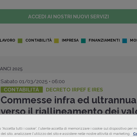
ACCEDI AI NOSTRI NUOVI SERVIZI
LAVORO
CONTABILITÀ
IMPRESA
FINANZIAMENTI
MO
LANCI 2025
Sabato 01/03/2025 • 06:00
CONTABILITÀ
DECRETO IRPEF E IRES
Commesse infra ed ultrannual
verso il riallineamento dei val
Il
decreto di riforma IRPEF-IRES
prevede, già a partire
 “Accetta tutti i cookie”, l'utente accetta di memorizzare i cookie sul dispositivo per mi
dall'esercizio 2024, l'eliminazione del doppio binario tra
val
del sito, analizzare l'utilizzo del sito e assistere nelle nostre attività di marketing.
Co