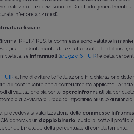
ene realizzato o i servizi sono resi (metodo generalmente ut
durata inferiore a 12 mesi).
di natura fiscale
la Riforma IRPEF/IRES, le commesse sono valutate in manier
messe, indipendentemente dalle scelte contabili in bilancio, 
ompletata, se
infrannuali
(
art. 92 c. 6 TUIR
) e della percent
 TUIR
al fine di evitare l'effettuazione in dichiarazione delle
 il contribuente abbia correttamente applicato i principi 
di di valutazione sia per le
opere
infrannual
i sia per quell
istema e di avvicinare il reddito imponibile all'utile di bilancio.
ne, prevedeva la valorizzazione delle
commesse infrannua
. Ciò generava un
doppio binario
, qualora, sotto il profilo 
e secondo il metodo della percentuale di completamento.