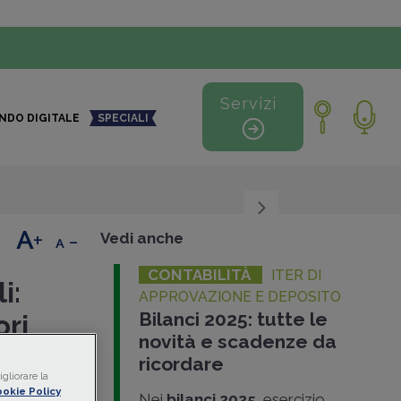
Servizi
NDO DIGITALE
SPECIALI
+
-
Vedi anche
CONTABILITÀ
ITER DI
i:
APPROVAZIONE E DEPOSITO
Bilanci 2025: tutte le
ori
novità e scadenze da
ricordare
gliorare la
ori
okie Policy
Nei
bilanci 2025
, esercizio