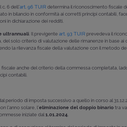
c. 6 dell'
art. 96 TUIR
determina il riconoscimento fiscale de
o in bilancio in conformità ai corretti principi contabili, fa
ni in dichiarazione dei redditi.
ultrannuali
. Il previgente
art. 93 TUIR
prevedeva il ricon
, del solo criterio di valutazione delle rimanenze in base ai c
ndo la rilevanza fiscale della valutazione con il metodo de
a fiscale anche del criterio della commessa completata, lad
cipi contabili.
dal periodo di imposta successivo a quello in corso al 31.12.
on l'anno solare, l'
eliminazione del doppio binario
tra va
e commesse iniziate dal
1.01.2024
.