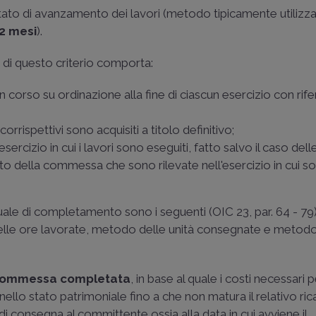
 stato di avanzamento dei lavori (metodo tipicamente utilizz
2 mesi
).
e di questo criterio comporta:
in corso su ordinazione alla fine di ciascun esercizio con ri
i corrispettivi sono acquisiti a titolo definitivo;
esercizio in cui i lavori sono eseguiti, fatto salvo il caso del
o della commessa che sono rilevate nell'esercizio in cui s
uale di completamento sono i seguenti (
OIC 23
, par. 64 - 7
elle ore lavorate, metodo delle unità consegnate e metodo
ommessa completata
, in base al quale i costi necessari 
lo stato patrimoniale fino a che non matura il relativo ric
o di consegna al committente ossia alla data in cui avviene il