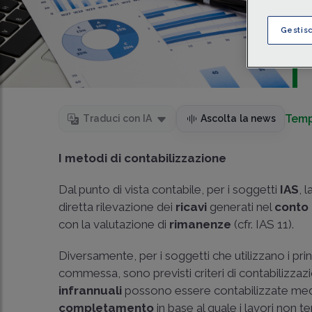
Gestis
Temp
Traduci con IA
Ascolta la news
I metodi di contabilizzazione
Dal punto di vista contabile, per i soggetti
IAS
, 
diretta rilevazione dei
ricavi
generati nel
conto
con la valutazione di
rimanenze
(cfr. IAS 11).
Diversamente, per i soggetti che utilizzano i princ
commessa, sono previsti criteri di contabilizzazio
infrannuali
possono essere contabilizzate med
completamento
in base al quale i lavori non te