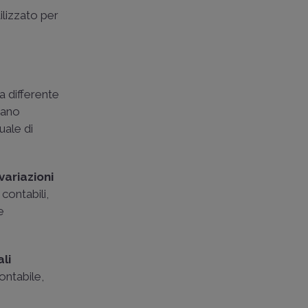
ilizzato per
a differente
erano
uale di
variazioni
contabili,
e
li
contabile,