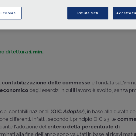
contabili e fiscali
per la valutazione delle
rimanenze
di 
servizi, dando rilevanza fiscale ai “corretti” principi contabili
ci cookie
Rifiuta tutti
Accetta tu
bilancio
.
di
Amedeo Mellaro
-
Dottore commercialista e revisore legal
o di lettura
1 min.
la
contabilizzazione delle commesse
è fondata sull'imme
 economico
degli esercizi in cui il lavoro è svolto, senza 
ipi contabili nazionali (
OIC
Adopter
), in base alla durata de
ne differenti. Infatti, secondo il
principio OIC 23
, le
comme
iante l'adozione del
criterio della percentuale di
rminati alla fine dell'anno sono valutati in base ai ricavi matur