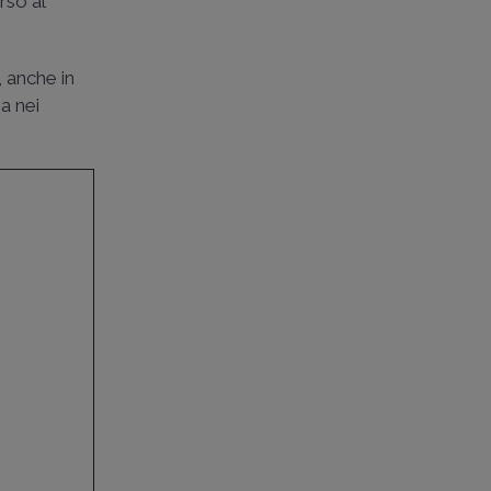
rso al
, anche in
ia nei