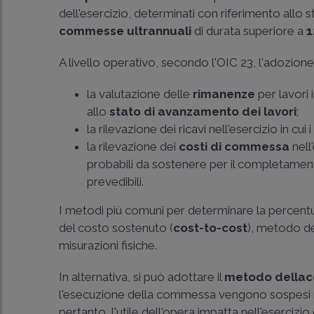
dell'esercizio, determinati con riferimento allo
commesse ultrannuali
di durata superiore a
1
A livello operativo, secondo l'OIC 23, l'adozion
la valutazione delle
rimanenze
per lavori 
allo
stato di avanzamento dei lavori
;
la rilevazione dei ricavi nell'esercizio in cui 
la rilevazione dei
costi di commessa
nell'
probabili da sostenere per il completament
prevedibili.
I metodi più comuni per determinare la percent
del costo sostenuto (
cost-to-cost
), metodo d
misurazioni fisiche.
In alternativa, si può adottare il
metodo della
c
l'esecuzione della commessa vengono sospesi nel
pertanto, l'utile dell'opera impatta nell'esercizi