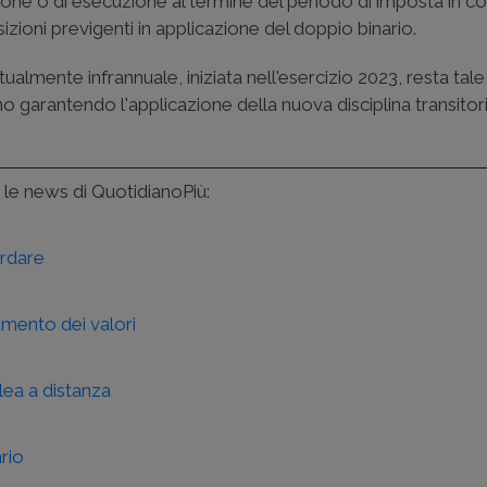
one o di esecuzione al termine del periodo di imposta in co
izioni previgenti in applicazione del doppio binario.
lmente infrannuale, iniziata nell'esercizio 2023, resta tale
nno garantendo l'applicazione della nuova disciplina transitor
e le news di QuotidianoPiù:
ordare
eamento dei valori
ea a distanza
rio