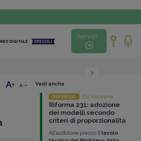
Servizi
NDO DIGITALE
SPECIALI
+
-
Vedi anche
IMPRESA
Da Assonime
Riforma 231: adozione
:
dei modelli secondo
criteri di proporzionalità
a
All'audizione presso il
tavolo
tecnico del Ministero della