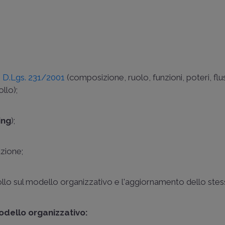
 6 D.Lgs. 231/2001
(composizione, ruolo, funzioni, poteri, flu
ollo);
ing
);
azione;
ntrollo sul modello organizzativo e l'aggiornamento dello stes
odello organizzativo: