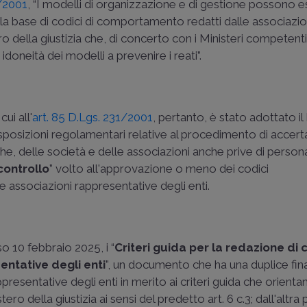
1/2001
, “I modelli di organizzazione e di gestione possono 
sulla base di codici di comportamento redatti dalle associazio
ro della giustizia che, di concerto con i Ministeri competent
idoneità dei modelli a prevenire i reati”.
ui all'
art. 85 D.Lgs. 231/2001
, pertanto, è stato adottato il
posizioni regolamentari relative al procedimento di acce
che, delle società e delle associazioni anche prive di persona
controllo
” volto all'approvazione o meno dei codici
 associazioni rappresentative degli enti.
so 10 febbraio 2025, i “
Criteri guida per la redazione di c
ntative degli enti
”, un documento che ha una duplice fina
presentative degli enti in merito ai criteri guida che orient
 della giustizia ai sensi del predetto art. 6 c.3; dall'altra pa