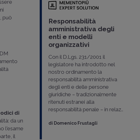
essere
ni
i, può
Responsabilità
amministrativa degli
enti e modelli
organizzativi
DM
Con il D.Lgs. 231/2001 il
rtamento
legislatore ha introdotto nel
lità
nostro ordinamento la
responsabilità amministrativa
degli enti e delle persone
giuridiche – tradizionalmente
ritenuti estranei alla
responsabilità penale – in relaz..
odici di
lità: da un
di
Domenico Frustagli
ano l'esame
rte, il