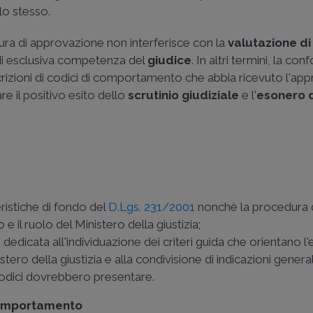
lo stesso.
ura di approvazione non interferisce con la
valutazione di
di esclusiva competenza del
giudice
. In altri termini, la con
rizioni di codici di comportamento che abbia ricevuto l'ap
re il positivo esito dello
scrutinio giudiziale
e l'
esonero 
eristiche di fondo del
D.Lgs. 231/2001
nonchè la procedura 
il ruolo del Ministero della giustizia;
edicata all'individuazione dei criteri guida che orientano l
ro della giustizia e alla condivisione di indicazioni general
 codici dovrebbero presentare.
i comportamento