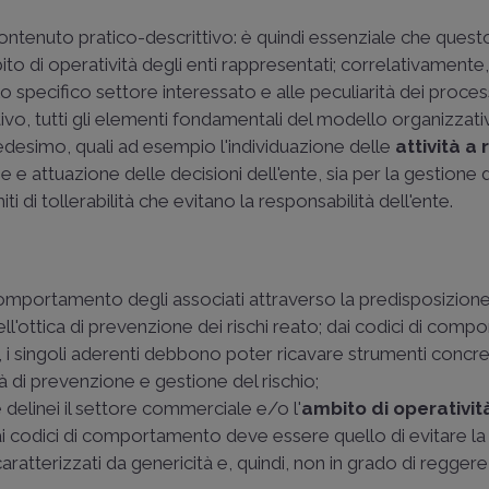
tenuto pratico-descrittivo: è quindi essenziale che questo
to di operatività degli enti rappresentati; correlativamente, 
specifico settore interessato e alle peculiarità dei proces
rativo, tutti gli elementi fondamentali del modello organizzat
desimo, quali ad esempio l'individuazione delle
attività a 
 e attuazione delle decisioni dell'ente, sia per la gestione 
miti di tollerabilità che evitano la responsabilità dell'ente.
l comportamento degli associati attraverso la predisposizione
ll'ottica di prevenzione dei rischi reato; dai codici di com
, i singoli aderenti debbono poter ricavare strumenti concre
à di prevenzione e gestione del rischio;
 delinei il settore commerciale e/o l'
ambito di operativi
dai codici di comportamento deve essere quello di evitare la
ratterizzati da genericità e, quindi, non in grado di reggere 