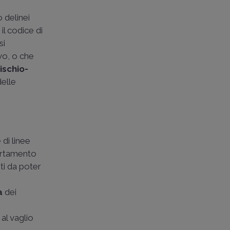
 delinei
il codice di
si
ivo, o che
rischio-
delle
 di linee
portamento
ti da poter
tà
dei
al vaglio