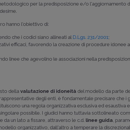
todologico per la predisposizione e/o l'aggiornamento de
edesime.
ro hanno l'obiettivo di:
ndo che i codici siano allineati al
D.Lgs. 231/2001
;
tivi efficaci, favorendo la creazione di procedure idonee 
endo linee che agevolino le associazioni nella predisposizion
esto della
valutazione di idoneità
del modello da parte del
appresentative degli enti, è fondamentale precisare che i gi
stituiscono una regola organizzativa esclusiva ed esaustiva e 
golare possibile. I giudici hanno tuttavia sottolineato com
le da un lato a fissare, attraverso le c.d.
linee guida
, param
modello organizzativo, dall'altro a temperare la discrezional