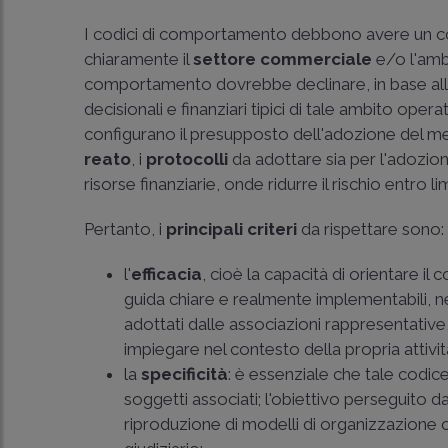
I codici di comportamento debbono avere un con
chiaramente il
settore commerciale
e/o l'ambi
comportamento dovrebbe declinare, in base allo 
decisionali e finanziari tipici di tale ambito ope
configurano il presupposto dell'adozione del me
reato
, i
protocolli
da adottare sia per l'adozione
risorse finanziarie, onde ridurre il rischio entro li
Pertanto, i
principali criteri
da rispettare sono:
l'
efficacia
, cioè la capacità di orientare i
guida chiare e realmente implementabili, ne
adottati dalle associazioni rappresentative
impiegare nel contesto della propria attivit
la
specificità
: è essenziale che tale codice
soggetti associati; l'obiettivo perseguito 
riproduzione di modelli di organizzazione ca