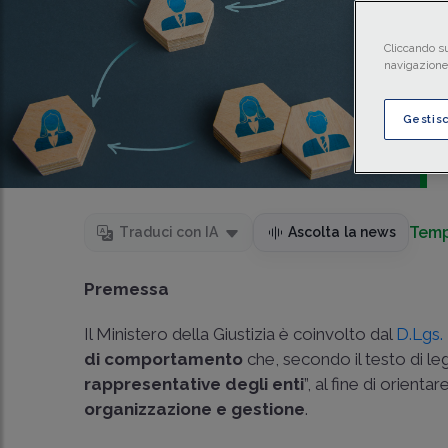
Cliccando su
navigazione 
Gestis
Temp
Traduci con IA
Ascolta la news
Premessa
Il Ministero della Giustizia è coinvolto dal
D.Lgs.
di comportamento
che, secondo il testo di le
rappresentative degli enti
”, al fine di orient
organizzazione e gestione
.