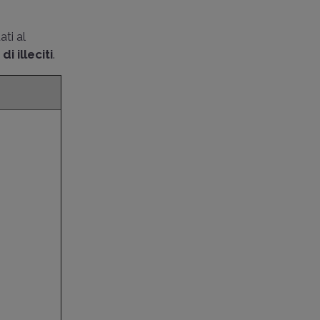
ti al
i illeciti
.