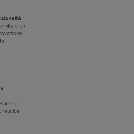
 idoneità
formità di un
provazione
da
di
'esame dei
i relative