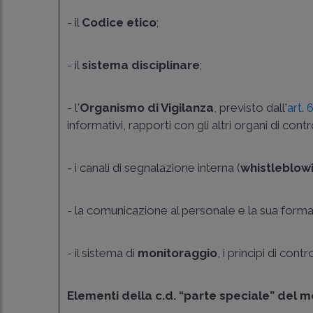
- il
Codice etico
;
- il
sistema disciplinare
;
- l'
Organismo di Vigilanza
, previsto dall'
art.
informativi, rapporti con gli altri organi di contr
- i canali di segnalazione interna (
whistleblow
- la comunicazione al personale e la sua form
- il sistema di
monitoraggio
, i principi di co
Elementi della c.d. “parte speciale” del m