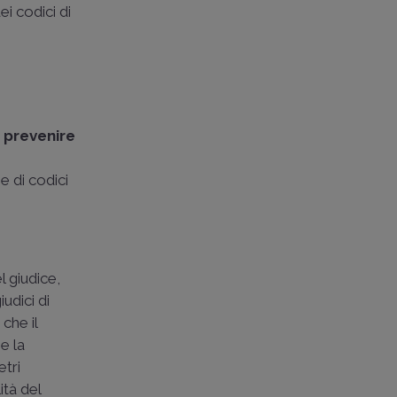
i codici di
a
prevenire
e di codici
 giudice,
udici di
che il
e la
etri
ità del