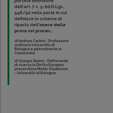
portata innovativa
dell'art. 7 c. 5-
bis
D.Lgs.
546/92 nella parte in cui
definisce lo schema di
riparto dell'
onere della
prova
nel
proces..
di
Andrea Carinci
-
Professore
ordinario Università di
Bologna e patrocinante in
Cassazione
di
Giorgia Quinzi
-
Dottoranda
di ricerca in Diritto Europeo
presso Alma Mater Studiorum
- Università di Bologna