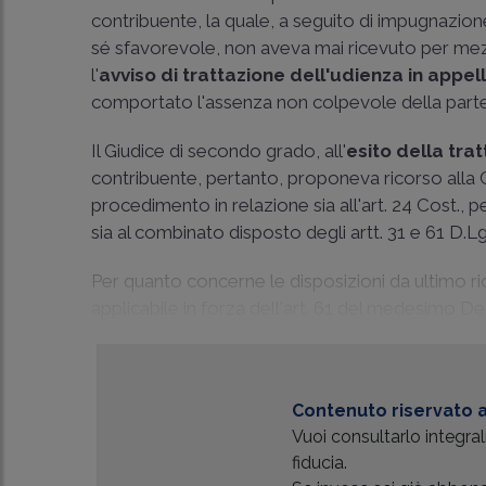
contribuente, la quale, a seguito di impugnazion
sé sfavorevole, non aveva mai ricevuto per mezz
l'
avviso di trattazione dell'udienza in appel
comportato l'assenza non colpevole della parte
Il Giudice di secondo grado, all'
esito della tra
contribuente, pertanto, proponeva ricorso alla 
procedimento in relazione sia all'art. 24 Cost., pe
sia al combinato disposto degli artt. 31 e 61 D.L
Per quanto concerne le disposizioni da ultimo ri
applicabile in forza dell'art. 61 del medesimo D
Contenuto riservato a
Vuoi consultarlo integr
fiducia.