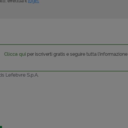
o, effettua il
login.
Clicca qui
per iscriverti gratis e seguire tutta l'informazione
ncis Lefebvre S.p.A.