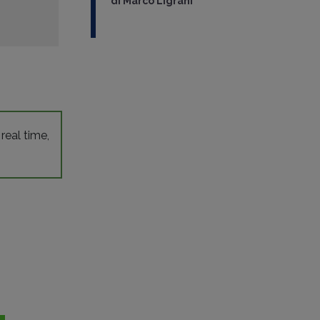
di
Marco Ligrani
 real time,