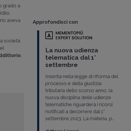
mo grado a
ilio,
rio aveva
Approfondisci con
La società
el
La nuova udienza
ddittorio
,
telematica dal 1°
settembre
,
Inserita nella legge di riforma del
processo e della giustizia
tributaria dello scorso anno, la
nuova disciplina delle udienze
telematiche riguarderà i ricorsi
notificati a decorrere dal 1°
settembre 2023. La materia, p..