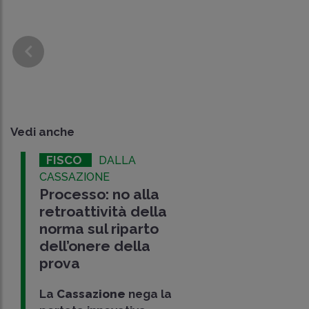
Vedi anche
FISCO
DALLA
CASSAZIONE
Processo: no alla
retroattività della
norma sul riparto
dell’onere della
prova
La
Cassazione
nega la