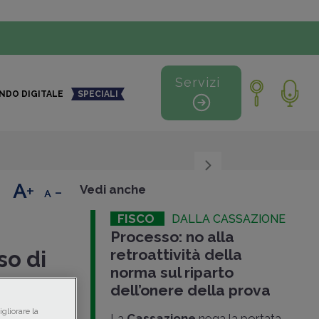
Servizi
NDO DIGITALE
SPECIALI
+
-
Vedi anche
FISCO
DALLA CASSAZIONE
Processo: no alla
retroattività della
so di
norma sul riparto
dell’onere della prova
 del
gliorare la
La
Cassazione
nega la portata