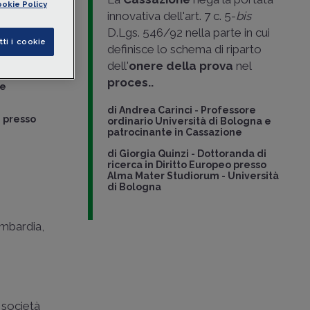
okie Policy
termina la
innovativa dell'art. 7 c. 5-
bis
one del
D.Lgs. 546/92 nella parte in cui
tti i cookie
definisce lo schema di riparto
dell'
onere della prova
nel
proces..
 e
di
Andrea Carinci
-
Professore
e presso
ordinario Università di Bologna e
patrocinante in Cassazione
di
Giorgia Quinzi
-
Dottoranda di
ricerca in Diritto Europeo presso
Alma Mater Studiorum - Università
di Bologna
ombardia,
a società