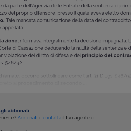
e da parte dell'Agenzia delle Entrate della sentenza di pri
o del proprio difensore, presso il quale aveva eletto domic
lo.
Tale mancata comunicazione della data del contradditto
 appellata.
ttazione
, riformava integralmente la decisione impugnata. 
Corte di Cassazione deducendo la nullità della sentenza e d
r violazione del diritto di difesa e del
principio del contra
gs. 546/92.
chiamate, occorre sottolineare come l'art. 31 D.Lgs. 546/92
ecreto al
procedimento di secondo ...
gli abbonati.
almente?
Abbonati
o
contatta
il tuo agente di