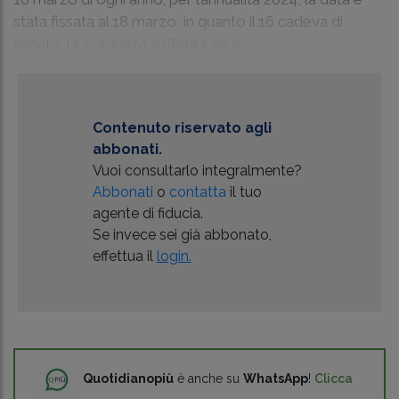
stata fissata al 18 marzo, in quanto il 16 cadeva di
sabato; la scadenza è riferita sia a...
Contenuto riservato agli
abbonati.
Vuoi consultarlo integralmente?
Abbonati
o
contatta
il tuo
agente di fiducia.
Se invece sei già abbonato,
effettua il
login.
Quotidianopiù
è anche su
WhatsApp
!
Clicca