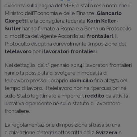
evidenza sulla pagina del MEF, è stato reso noto che il
Ministro dell’Economia e delle Finanze,
Giancarlo
Giorgetti
, e la consigliera federale
Karin Keller-
Sutter
hanno firmato a Roma e a Berna un Protocollo
di modifica del vigente Accordo sui
frontalieri
. Il
Protocollo disciplina durevolmente l’imposizione del
telelavoro
per i
lavoratori frontalieri
.
Nel dettaglio, dal 1° gennaio 2024 i lavoratori frontalieri
hanno la possibilità di svolgere in modalità di
telelavoro presso il proprio
domicilio
fino al 25% del
tempo di lavoro. Il telelavoro non ha ripercussioni né
sullo Stato legittimato a imporre il
reddito
da attività
lucrativa dipendente né sullo statuto di lavoratore
frontaliere.
La regolamentazione d’imposizione si basa su una
dichiarazione d’intenti sottoscritta dalla
Svizzera
e