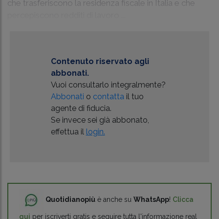
che trasferiscono la residenza fiscale in Italia e che
percepiscono redditi di lavoro ...
Contenuto riservato agli
abbonati.
Vuoi consultarlo integralmente?
Abbonati
o
contatta
il tuo
agente di fiducia.
Se invece sei già abbonato,
effettua il
login.
Quotidianopiù
è anche su
WhatsApp
!
Clicca
qui
per iscriverti gratis e seguire tutta l'informazione real