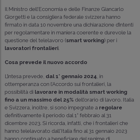
Il Ministro dell’Economia e delle Finanze Giancarlo
Giorgetti e la consigliera federale svizzera hanno
firmato in data 10 novembre una dichiarazione d’intenti
per regolamentare in maniera coerente e durevole la
questione del telelavoro (
smart working
) per i
lavoratori frontalieri
.
Cosa prevede il nuovo accordo
L’intesa prevede,
dal 1° gennaio 2024
, in
ottemperanza con l’Accordo sui frontalieri, la
possibilità di
lavorare in modalità smart working
fino a un massimo del 25%
dell’orario di lavoro. Italia
e Svizzera, inoltre, si sono impegnate a
regolare
definitivamente il periodo dal 1° febbraio al 31
dicembre 2023. Si ricorda, infatti, che i frontalieri che
hanno telelavorato dall'Italia fino al 31 gennaio 2023
hanno continuato a beneficiare del regime di