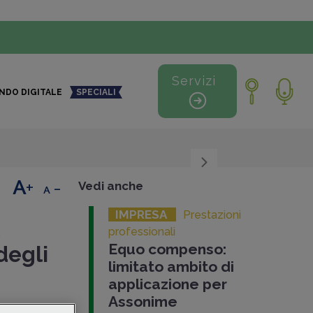
Servizi
NDO DIGITALE
SPECIALI
+
-
Vedi anche
IMPRESA
Prestazioni
professionali
Equo compenso:
degli
limitato ambito di
applicazione per
Assonime
essario