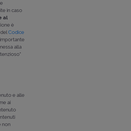
re
imite in caso
e al
zione è
 del
Codice
, importante
imessa alla
ntenzioso”
enuto e alle
me ai
ontenuto
ontenuti
e non