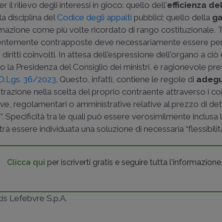
il rilievo degli interessi in gioco: quello dell'
efficienza de
la disciplina del
Codice degli appalti
pubblici; quello della
ga
ermazione come più volte ricordato di rango costituzionale. T
parentemente contrapposte deve necessariamente essere pe
diritti coinvolti. In attesa dell'espressione dell'organo a ci
so la Presidenza del Consiglio dei ministri, è ragionevole p
 D.Lgs. 36/2023
. Questo, infatti, contiene le regole di
adeg
razione nella scelta del proprio contraente attraverso i con
tive, regolamentari o amministrative relative al prezzo di d
”. Specificità tra le quali può essere verosimilmente inclusa l
à essere individuata una soluzione di necessaria “flessibilità
Clicca qui
per iscriverti gratis e seguire tutta l'informazione
ncis Lefebvre S.p.A.