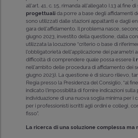
all'art. 41, c. 15, rimanda all'allegato I.13 al fine
progettuali
da porre a base degli affidamenti dei
sono utilizzati dalle stazioni appaltanti e dagli e
gara dell'affidamento. Il problema nasce, secon
giugno 2023, investito della questione, dalla con
utilizzata la locuzione “criterio o base di riferi
l'obbligatorietà dell'applicazione dei parametri a
difficoltà di comprendere quale possa essere il
nell'ambito delle procedura di affidamento dei se
giugno 2023). La questione è di sicuro rilievo, t
Regia presso la Presidenza del Consiglio, “al fine
indicato l'impossibilità di fornire indicazioni sulla
individuazione di una nuova soglia minima per i c
per i professionisti iscritti agli ordini e collegi,
fisso”.
La ricerca di una soluzione complessa ma 