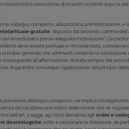
rofessionisti in esecuzione di incarichi conferiti dopo la dat
.
orme sull'equo compenso alla pubblica amministrazione, è l
intellettuale gratuite
, disposto dal secondo comma dell'a
n casi eccezionali e previa adeguata motivazione”. L'eccezio
richiesta deve essere puntuale e circostanziata, considerand
 principio generale che altrimenti consente la conclusione d
 è conseguente all'affermazione, dettata sempre dal sec
ione di garantire comunque l'applicazione del principio dell
lla previsione dell'equo compenso, ne implica l'obbligatoriet
in assenza del carattere precettivo delle norme che ne regolan
mma dell'
art. 5 legge 49/2023
demanda agli
ordini e colle
oni deontologiche
volte a sanzionare la violazione, da par