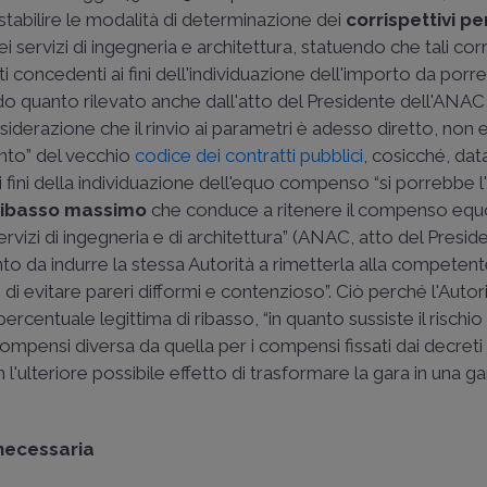
 di stabilire le modalità di determinazione dei
corrispettivi per
 servizi di ingegneria e architettura, statuendo che tali corr
nti concedenti ai fini dell'individuazione dell'importo da porr
do quanto rilevato anche dall'atto del Presidente dell'ANAC
siderazione che il rinvio ai parametri è adesso diretto, non
mento” del vecchio
codice dei contratti pubblici
, cosicché, dat
i fini della individuazione dell'equo compenso “si porrebbe l
ribasso massimo
che conduce a ritenere il compenso eq
rvizi di ingegneria e di architettura” (ANAC, atto del Presid
anto da indurre la stessa Autorità a rimetterla alla competen
 di evitare pareri difformi e contenzioso”. Ciò perché l'Autor
 percentuale legittima di ribasso, “in quanto sussiste il rischio 
ompensi diversa da quella per i compensi fissati dai decreti m
 con l'ulteriore possibile effetto di trasformare la gara in una 
necessaria