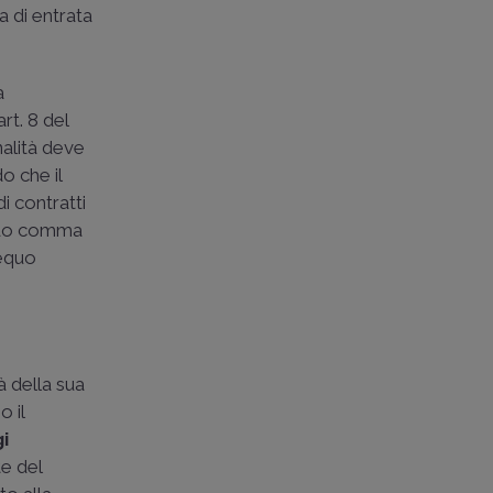
a di entrata
a
rt. 8 del
nalità deve
o che il
i contratti
ondo comma
'equo
à della sua
o il
gi
te del