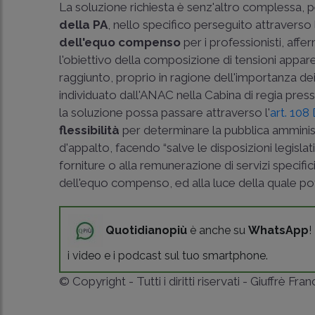
La soluzione richiesta è senz'altro complessa, per 
della PA
, nello specifico perseguito attraverso 
dell'equo compenso
per i professionisti, aff
l'obiettivo della composizione di tensioni ap
raggiunto, proprio in ragione dell'importanza dei 
individuato dall'ANAC nella Cabina di regia pres
la soluzione possa passare attraverso l'
art. 108
flessibilità
per determinare la pubblica amminist
d'appalto, facendo “salve le disposizioni legisla
forniture o alla remunerazione di servizi specifici
dell'equo compenso, ed alla luce della quale potr
Quotidianopiù
è anche su
WhatsApp
!
i video e i podcast sul tuo smartphone.
© Copyright - Tutti i diritti riservati - Giuffrè Fra