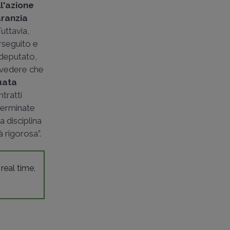
ll'azione
ranzia
uttavia,
rseguito e
ò deputato,
revedere che
uata
tratti
eterminate
a disciplina
 rigorosa”.
 real time,