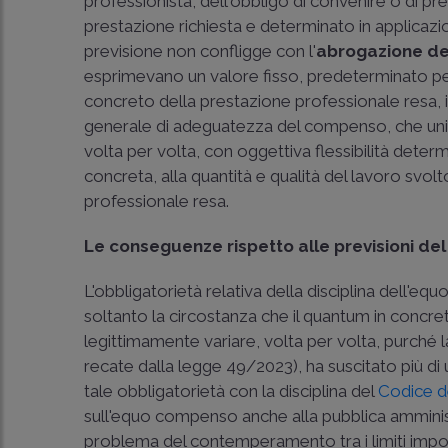
professionista, dell'obbligo di convenire o di 
prestazione richiesta e determinato in applicazion
previsione non confligge con l'
abrogazione del
esprimevano un valore fisso, predeterminato per
concreto della prestazione professionale resa, 
generale di adeguatezza del compenso, che unitam
volta per volta, con oggettiva flessibilità deter
concreta, alla quantità e qualità del lavoro svolt
professionale resa.
Le conseguenze rispetto alle previsioni del
L'obbligatorietà relativa della disciplina dell'
soltanto la circostanza che il quantum in concr
legittimamente variare, volta per volta, purché 
recate dalla
legge 49/2023
), ha suscitato più d
tale obbligatorietà con la disciplina del
Codice de
sull'equo compenso anche alla pubblica amministr
problema del contemperamento tra i limiti impo