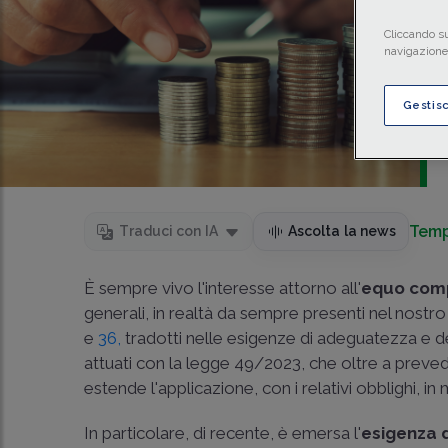
Cliccando su
navigazione 
Gestis
Temp
Traduci con IA
Ascolta la news
È sempre vivo l'interesse attorno all'
equo com
generali, in realtà da sempre presenti nel nostro
e
36,
tradotti nelle esigenze di adeguatezza e 
attuati con la
legge 49/2023
, che oltre a preve
estende l'applicazione, con i relativi obblighi, i
In particolare, di recente, è emersa l'
esigenza 