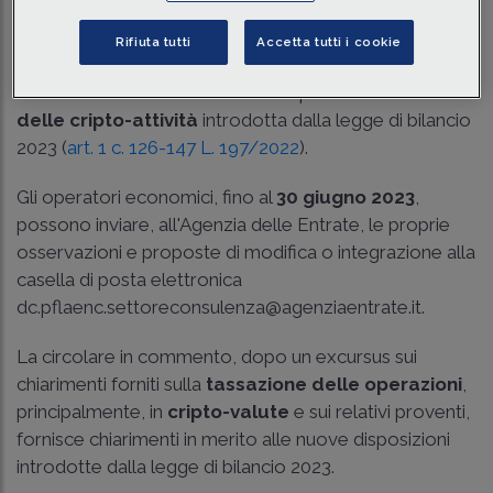
Tempo di lettura
6 min.
Rifiuta tutti
Accetta tutti i cookie
L'Agenzia delle Entrate ha pubblicato in consultazione
una
bozza di circolare
sulla disciplina di
tassazione
delle cripto-attività
introdotta dalla legge di bilancio
2023 (
art. 1 c. 126-147 L. 197/2022
).
Gli operatori economici, fino al
30 giugno 2023
,
possono inviare, all'Agenzia delle Entrate, le proprie
osservazioni e proposte di modifica o integrazione alla
casella di posta elettronica
dc.pflaenc.settoreconsulenza@agenziaentrate.it.
La circolare in commento, dopo un excursus sui
chiarimenti forniti sulla
tassazione delle operazioni
,
principalmente, in
cripto-valute
e sui relativi proventi,
fornisce chiarimenti in merito alle nuove disposizioni
introdotte dalla legge di bilancio 2023.