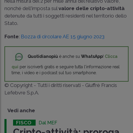
nella misura del 2 per mille annui del relativo valore,
nonché dell'imposta sul
valore delle cripto-attività
detenute da tutti i soggetti residenti nel territorio dello
Stato.
Fonte
:
Bozza di circolare AE 15 giugno 2023
Quotidianopiù
è anche su
WhatsApp
!
Clicca
qui
per iscriverti gratis e seguire tutta l'informazione real
time, i video e i podcast sul tuo smartphone.
© Copyright - Tutti i diritti riservati - Giuffrè Francis
Lefebvre S.p.A.
Vedi anche
FISCO
Dal MEF
Cripto-attività: proroga