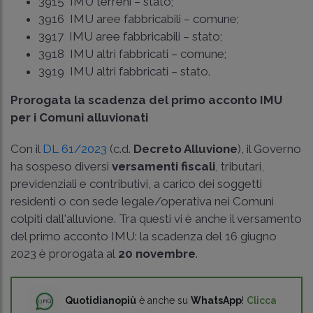
3915 IMU terreni – stato;
3916 IMU aree fabbricabili – comune;
3917 IMU aree fabbricabili – stato;
3918 IMU altri fabbricati – comune;
3919 IMU altri fabbricati – stato.
Prorogata la scadenza del primo acconto IMU
per i Comuni alluvionati
Con il
DL 61/2023
(c.d.
Decreto Alluvione
), il Governo
ha sospeso diversi
versamenti fiscali
, tributari,
previdenziali e contributivi, a carico dei soggetti
residenti o con sede legale/operativa nei Comuni
colpiti dall'alluvione. Tra questi vi è anche il versamento
del primo acconto IMU: la scadenza del 16 giugno
2023 è prorogata al
20 novembre
.
Quotidianopiù
è anche su
WhatsApp
!
Clicca