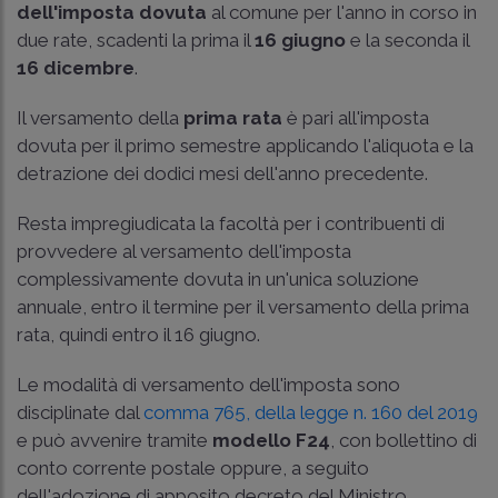
dell'imposta dovuta
al comune per l'anno in corso in
due rate, scadenti la prima il
16 giugno
e la seconda il
16 dicembre
.
Il versamento della
prima rata
è pari all'imposta
dovuta per il primo semestre applicando l'aliquota e la
detrazione dei dodici mesi dell'anno precedente.
Resta impregiudicata la facoltà per i contribuenti di
provvedere al versamento dell'imposta
complessivamente dovuta in un'unica soluzione
annuale, entro il termine per il versamento della prima
rata, quindi entro il 16 giugno.
Le modalità di versamento dell'imposta sono
disciplinate dal
comma 765, della legge n. 160 del 2019
e può avvenire tramite
modello F24
, con bollettino di
conto corrente postale oppure, a seguito
dell'adozione di apposito decreto del Ministro