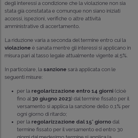
degli interessi a condizione che la violazione non sia
stata già constatata e comunque non siano iniziati
accessi, ispezioni, verifiche o altre attività
amministrative di accertamento.
La riduzione varia a seconda del termine entro cui la
violazione
è sanata mentre gli interessi si applicano in
misura pari al tasso legale attualmente vigente al 5%.
In particolare, la
sanzione
sarà applicata con le
seguenti misure:
per la
regolarizzazione entro 14 giorni
(cioè
fino al
30 giugno 2023
) dal termine fissato per il
versamento si applica la sanzione dello 0,1% per
ogni giorno di ritardo;
per la
regolarizzazione dal 15° giorno
dal
termine fissato per il versamento ed entro 30
giorni dal medesimo termine si applica la