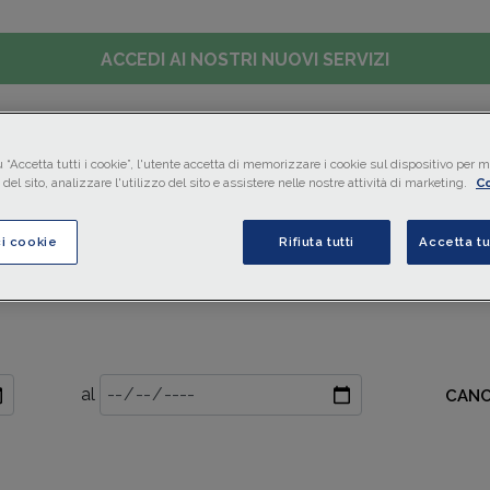
ACCEDI AI NOSTRI NUOVI SERVIZI
LAVORO
CONTABILITÀ
IMPRESA
FINANZIAMENTI
MO
 “Accetta tutti i cookie”, l'utente accetta di memorizzare i cookie sul dispositivo per mi
del sito, analizzare l'utilizzo del sito e assistere nelle nostre attività di marketing.
Co
ci cookie
Rifiuta tutti
Accetta tu
al
CANC