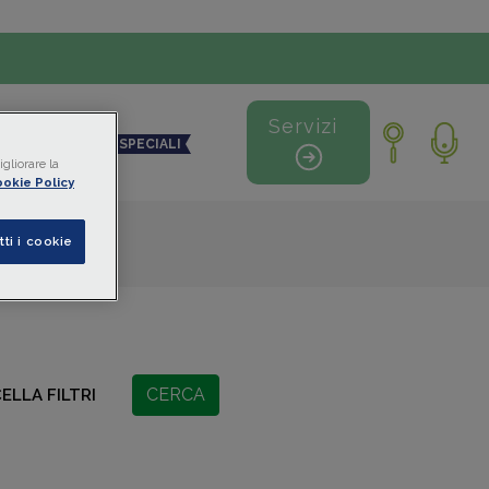
Servizi
NDO DIGITALE
SPECIALI
gliorare la
okie Policy
tti i cookie
CERCA
ELLA FILTRI