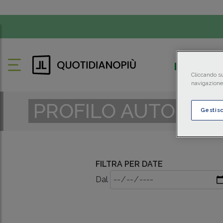
FISCO
Cliccando su
navigazione 
PROFILO AUTORE
Gestis
FILTRA PER DATE
Dal